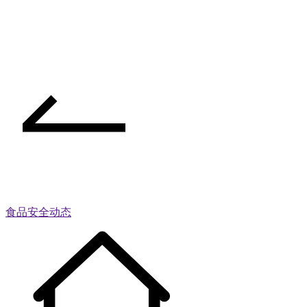
食品安全动态