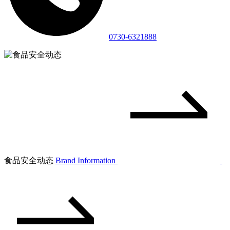
0730-6321888
食品安全动态
Brand Information