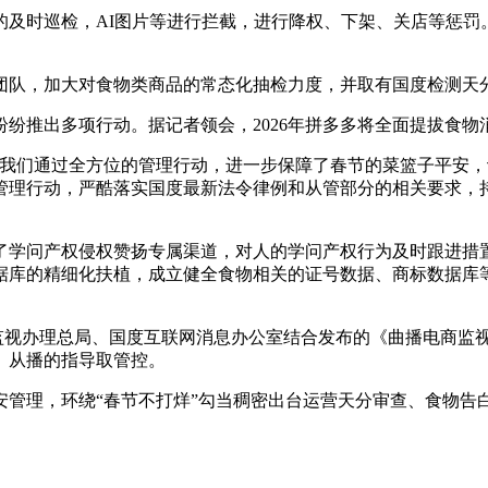
时巡检，AI图片等进行拦截，进行降权、下架、关店等惩罚
队，加大对食物类商品的常态化抽检力度，并取有国度检测天分
纷推出多项行动。据记者领会，2026年拼多多将全面提拔食物
们通过全方位的管理行动，进一步保障了春节的菜篮子平安，
管理行动，严酷落实国度最新法令律例和从管部分的相关要求，
问产权侵权赞扬专属渠道，对人的学问产权行为及时跟进措置。
据库的精细化扶植，成立健全食物相关的证号数据、商标数据库
。
场监视办理总局、国度互联网消息办公室结合发布的《曲播电商监
、从播的指导取管控。
理，环绕“春节不打烊”勾当稠密出台运营天分审查、食物告