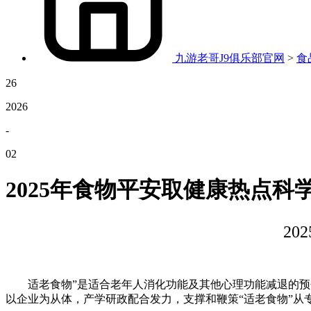
九游老哥J9俱乐部官网
>
食
26
2026
-
02
2025年食物平安取健康热点科
2
适老食物”是适合老年人消化功能及其他心理功能减退的预包
以企业为从体，产学研政配合发力，支撑和鞭策“适老食物”从