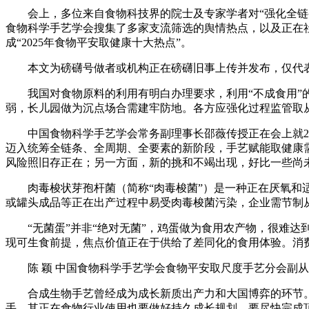
会上，多位来自食物科技界的院士及专家学者对“强化全链条监管
食物科学手艺学会搜集了多家支流筛选的舆情热点，以及正在
成“2025年食物平安取健康十大热点”。
本文为磅礴号做者或机构正在磅礴旧事上传并发布，仅代表
我国对食物原料的利用有明白办理要求，利用“不成食用”的
弱，长儿园做为沉点场合需建牢防地。各方应强化过程监管取
中国食物科学手艺学会常务副理事长邵薇传授正在会上就20
迈入统筹全链条、全周期、全要素的新阶段，手艺赋能取健康
风险照旧存正在；另一方面，新的挑和不竭出现，好比一些尚
肉毒梭状芽孢杆菌（简称“肉毒梭菌”）是一种正在厌氧和适
或罐头成品等正在出产过程中易受肉毒梭菌污染，企业需节制
“无菌蛋”并非“绝对无菌”，鸡蛋做为食用农产物，很难达到
现可生食前提，焦点价值正在于供给了差同化的食用体验。消
陈 颖 中国食物科学手艺学会食物平安取尺度手艺分会副从
合成生物手艺曾经成为成长新质出产力和大国博弈的环节。
手，其正在食物行业使用也要做好持久成长规划，要尽快完成