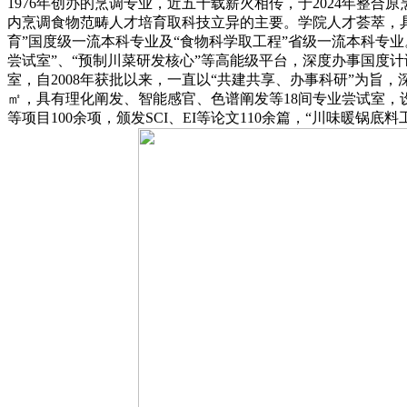
1976年创办的烹调专业，近五十载薪火相传，于2024年整
内烹调食物范畴人才培育取科技立异的主要。学院人才荟萃，具
育”国度级一流本科专业及“食物科学取工程”省级一流本科专业
尝试室”、“预制川菜研发核心”等高能级平台，深度办事国度
室，自2008年获批以来，一直以“共建共享、办事科研”为旨
㎡，具有理化阐发、智能感官、色谱阐发等18间专业尝试室，
等项目100余项，颁发SCI、EI等论文110余篇，“川味