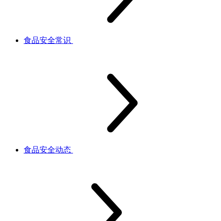
食品安全常识
食品安全动态