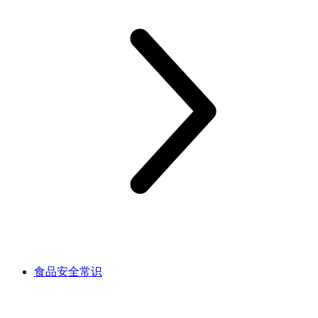
食品安全常识