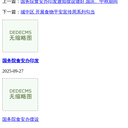
上一篇：
国务院食安办印发通知摆设做好 国庆、中秋期间
下一篇：
城中区 开展食物平安宣传周系列勾当
国务院食安办印发
2025-09-27
国务院食安办摆设