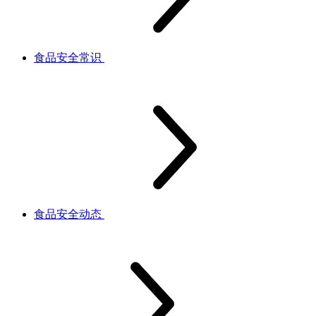
食品安全常识
食品安全动态