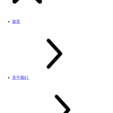
首页
关于我们