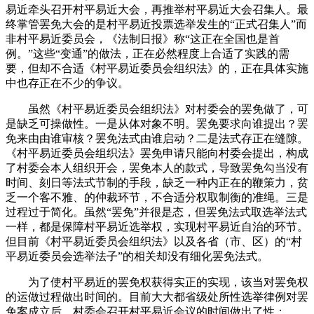
易近牵头召开村平易近大会，再推举村平易近大会召集人。最
终掌管罢免大会的是村平易近投票选举发生的“正式召集人”而
非村平易近委员会，《法制日报》称“这正在全国也是首
例。”这些“变通”的做法，正在必然程度上合适了实践的需
要，但却不合适《村平易近委员会组织法》的，正在具体实施
中也存正在不少的争议。
虽然《村平易近委员会组织法》对村委会的罢免做了，可
是缺乏可操做性。一是从体对象不明。罢免要求向谁提出？罢
免来由由谁审核？罢免法式由谁启动？二是法式存正在缝隙。
《村平易近委员会组织法》罢免申请只能向村委会提出，构成
了村委会本人组织开会，罢免本人的款式，导致罢免勾当没有
时间、刻日等法式节制的手段，缺乏一种内正在的鞭策力，贫
乏一个客不雅、的仲裁环节，不合适分权取制衡的准绳。三是
过程过于简化。虽然“罢免”并很是态，但罢免法式取选举法式
一样，都是保障村平易近选举权，实现村平易近自治的环节。
但目前《村平易近委员会组织法》以及各省（市、区）的“村
平易近委员会选举法子”的相关却没有细化罢免法式。
为了使村平易近的罢免权获得实正的实现，该当对罢免权
的运做过程做出时间的。目前大大都省级处所性选举律例对罢
免案成立后，村委会召开村平易近会议的时间做出了性：