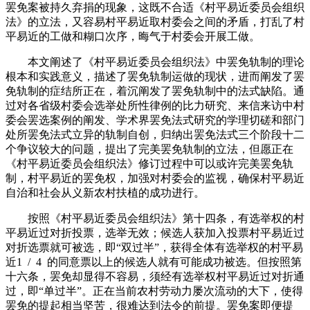
罢免案被持久弃捐的现象，这既不合适《村平易近委员会组织
法》的立法，又容易村平易近取村委会之间的矛盾，打乱了村
平易近的工做和糊口次序，晦气于村委会开展工做。
本文阐述了《村平易近委员会组织法》中罢免轨制的理论
根本和实践意义，描述了罢免轨制运做的现状，进而阐发了罢
免轨制的症结所正在，着沉阐发了罢免轨制中的法式缺陷。通
过对各省级村委会选举处所性律例的比力研究、来信来访中村
委会罢选案例的阐发、学术界罢免法式研究的学理切磋和部门
处所罢免法式立异的轨制自创，归纳出罢免法式三个阶段十二
个争议较大的问题，提出了完美罢免轨制的立法，但愿正在
《村平易近委员会组织法》修订过程中可以或许完美罢免轨
制，村平易近的罢免权，加强对村委会的监视，确保村平易近
自治和社会从义新农村扶植的成功进行。
按照《村平易近委员会组织法》第十四条，有选举权的村
平易近过对折投票，选举无效；候选人获加入投票村平易近过
对折选票就可被选，即“双过半”，获得全体有选举权的村平易
近1 / 4 的同意票以上的候选人就有可能成功被选。但按照第
十六条，罢免却显得不容易，须经有选举权村平易近过对折通
过，即“单过半”。正在当前农村劳动力屡次流动的大下，使得
罢免的提起相当坚苦，很难达到法令的前提。罢免案即便提