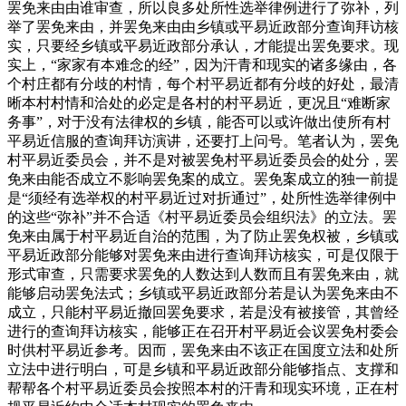
罢免来由由谁审查，所以良多处所性选举律例进行了弥补，列
举了罢免来由，并罢免来由由乡镇或平易近政部分查询拜访核
实，只要经乡镇或平易近政部分承认，才能提出罢免要求。现
实上，“家家有本难念的经”，因为汗青和现实的诸多缘由，各
个村庄都有分歧的村情，每个村平易近都有分歧的好处，最清
晰本村村情和洽处的必定是各村的村平易近，更况且“难断家
务事”，对于没有法律权的乡镇，能否可以或许做出使所有村
平易近信服的查询拜访演讲，还要打上问号。笔者认为，罢免
村平易近委员会，并不是对被罢免村平易近委员会的处分，罢
免来由能否成立不影响罢免案的成立。罢免案成立的独一前提
是“须经有选举权的村平易近过对折通过”，处所性选举律例中
的这些“弥补”并不合适《村平易近委员会组织法》的立法。罢
免来由属于村平易近自治的范围，为了防止罢免权被，乡镇或
平易近政部分能够对罢免来由进行查询拜访核实，可是仅限于
形式审查，只需要求罢免的人数达到人数而且有罢免来由，就
能够启动罢免法式；乡镇或平易近政部分若是认为罢免来由不
成立，只能村平易近撤回罢免要求，若是没有被接管，其曾经
进行的查询拜访核实，能够正在召开村平易近会议罢免村委会
时供村平易近参考。因而，罢免来由不该正在国度立法和处所
立法中进行明白，可是乡镇和平易近政部分能够指点、支撑和
帮帮各个村平易近委员会按照本村的汗青和现实环境，正在村