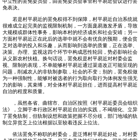
中立性的罢免委员会，由罢免委员会掌管村平易近会议进行罢
免表决。
若是村平易近的罢免权得不到保障，村平易近自治系统就
很难成立起完美的监视限制机制，一方面庞易激发矛盾，导致
大规模或群体性事务，影响本村的经济成长和社会安靖；另一
方面村平易近正在此后的选举中就不会有优良的预期，便会贫
乏对选举的投入和乐趣，从而影响到选举的质量，正在选举、
决策、办理、监视这四个环节中构成恶性轮回，势必影响社会
从义新农村扶植。换句话说，罢免权是村平易近对村委会监
视、限制的表现，不单能够村平易近通过渠道改正可能呈现的
问题，削减农人的非轨制参取，社会的不变；别的，罢免权做
为一种强制性，能够对被选者的行为取向取行为体例发生强无
力的影响，其束缚，对全体村平易近担任，进而提高村平易近
自治的程度和质量。
，虽然各省、曲辖市、自治区按照《村平易近委员会组织
法》，立脚于本行政区村平易近自治的实践，不竭细化、立异
了罢免轨制，但轨制设想和政策把握不尽分歧，部门地域的轨
制立异贫乏上位法根据以至较着违反上位法。
依法罢免不称职的村委会，是泛博村平易近好处，对村委