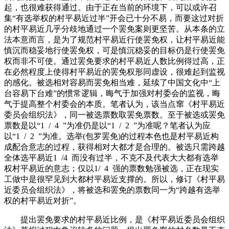
起，也很难获得通过。由于正在当前的环境下，可以或许召
集“有选举权的村平易近过半”开会已十分不易，而要这过对折
的村平易近几乎分歧地通过一个罢免案则更坚苦。从本条的立
法本意而言，是为了规范村平易近行使罢免权，让村平易近能
慎沉而稳妥地行使罢免权，可是慎沉稳妥的目标仍是行使罢免
权而非不可使。通过罢免要求的村平易近人数比例得过高，正
在必然程度上使得村平易近的罢免权形同虚设，很难起到监视
的感化。被选相对容易而罢免相当难，延续了中国文化中“上
台容易下台难”的惯常逻辑，晦气于加强对村委会的监视，晦
气于提高整个村委会的本质。笔者认为，该当点窜《村平易近
委员会组织法》，同一被选票数取罢免票数。至于被选或罢免
票数是以“1 / 4 ”为准仍是以“1 / 2 ”为准呢？笔者认为应
以“1 / 2 ”为准。选举(包罗罢免)的过程本色也是村平易近构
成配合意志的过程，获得相对大都才是合理的。被选只需跨越
全体选平易近1 /4 而没有过半，不克不及代表大大都有选举
权村平易近的意志；仅以1/ 4 强的票数勉强被选，正在现实
工做中是很罕见到大都村平易近支撑的。所以，修订《村平易
近委员会组织法》，将被选和罢免的票数同一为“跨越有选举
权的村平易近对折”。
提出罢免要求的村平易近比例，是《村平易近委员会组织