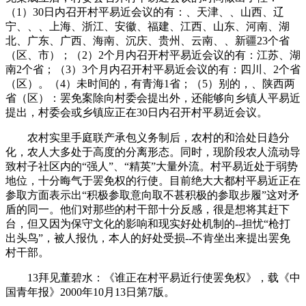
（1）30日内召开村平易近会议的有：、天津、、山西、辽
宁、、、上海、浙江、安徽、福建、江西、山东、河南、湖
北、广东、广西、海南、沉庆、贵州、云南、、新疆23个省
（区、市）；（2）2个月内召开村平易近会议的有：江苏、湖
南2个省；（3）3个月内召开村平易近会议的有：四川、2个省
（区）。（4）未时间的，有青海1省；（5）别的，、陕西两
省（区）：罢免案除向村委会提出外，还能够向乡镇人平易近
提出，村委会或乡镇应正在30日内召开村平易近会议。
农村实里手庭联产承包义务制后，农村的和洽处日趋分
化，农人大多处于高度的分离形态。同时，现阶段农人流动导
致村子社区内的“强人”、“精英”大量外流。村平易近处于弱势
地位，十分晦气于罢免权的行使。目前绝大大都村平易近正在
参取方面表示出“积极参取意向取不甚积极的参取步履”这对矛
盾的同一。他们对那些的村干部十分反感，很是想将其赶下
台，但又因为保守文化的影响和现实好处机制的--担忧“枪打
出头鸟”，被人报仇，本人的好处受损--不肯坐出来提出罢免
村干部。
13拜见董碧水：《谁正在村平易近行使罢免权》，载《中
国青年报》2000年10月13日第7版。