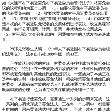
如《大连市村平易近罢免村平易近委员会暂行法子》将罢免会
议的议程归纳为五个步调：（1）由要求罢免村平易近委员会
的代表罢免来由；（2）被要求罢免的村平易近委员会提出看
法；（3）查询拜访组演讲查询拜访取证环境；（4）由本村有
选举权的村平易近以无记名的投票体例进行表决。设立奥秘写
票处，实行公开唱票、计票、监票，并就地发布投票成果；
（5）村平易近大会召开后3内，用通知布告的形式发布表决成
果。
29拜见张春生从编：《中华人平易近国村平易近委员会组
织法释义》，法令出书社1999年版，第43页。
正在族认识较浓的村庄，村委会从任往往成为各族抢夺比
赛的核心，特别正在一些族势均力敌的村庄，任何姓氏的被选
都不成避免地面对其他姓氏的激烈否决。一些族为了本族正在
选举中的失利，往往操纵罢免轨制，积极鞭策罢免其他姓氏的
村委会，从而确保本族的候选人可以或许通过补选法式被选，
既满脚族的心理，也为通过公共谋取族好处铺平了道。
村平易近行使罢免权，需要通过一系列的步调来完成，这
一系列的步调就形成了罢免法式。正在每一个步调中，都需要
有时间的，用来罢免法式得以成功进行。不然，就有可能形成