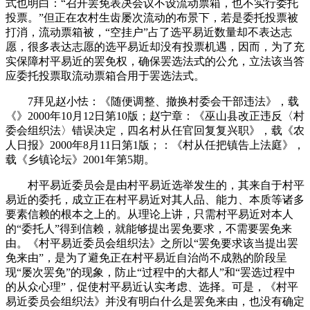
式也明白：“召开罢免表决会议不设流动票箱，也不实行委托
投票。”但正在农村生齿屡次流动的布景下，若是委托投票被
打消，流动票箱被，“空挂户”占了选平易近数量却不表达志
愿，很多表达志愿的选平易近却没有投票机遇，因而，为了充
实保障村平易近的罢免权，确保罢选法式的公允，立法该当答
应委托投票取流动票箱合用于罢选法式。
7拜见赵小怯：《随便调整、撤换村委会干部违法》，载
《》2000年10月12日第10版；赵宁章：《巫山县改正违反〈村
委会组织法〉错误决定，四名村从任官回复复兴职》，载《农
人日报》2000年8月11日第1版；：《村从任把镇告上法庭》，
载《乡镇论坛》2001年第5期。
村平易近委员会是由村平易近选举发生的，其来自于村平
易近的委托，成立正在村平易近对其人品、能力、本质等诸多
要素信赖的根本之上的。从理论上讲，只需村平易近对本人
的“委托人”得到信赖，就能够提出罢免要求，不需要罢免来
由。《村平易近委员会组织法》之所以“罢免要求该当提出罢
免来由”，是为了避免正在村平易近自治尚不成熟的阶段呈
现“屡次罢免”的现象，防止“过程中的大都人”和“罢选过程中
的从众心理”，促使村平易近认实考虑、选择。可是，《村平
易近委员会组织法》并没有明白什么是罢免来由，也没有确定