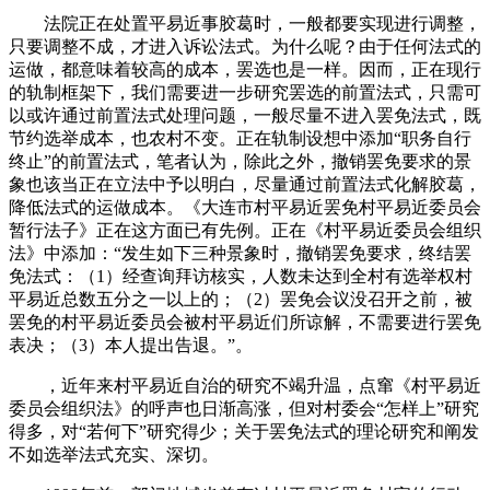
法院正在处置平易近事胶葛时，一般都要实现进行调整，
只要调整不成，才进入诉讼法式。为什么呢？由于任何法式的
运做，都意味着较高的成本，罢选也是一样。因而，正在现行
的轨制框架下，我们需要进一步研究罢选的前置法式，只需可
以或许通过前置法式处理问题，一般尽量不进入罢免法式，既
节约选举成本，也农村不变。正在轨制设想中添加“职务自行
终止”的前置法式，笔者认为，除此之外，撤销罢免要求的景
象也该当正在立法中予以明白，尽量通过前置法式化解胶葛，
降低法式的运做成本。《大连市村平易近罢免村平易近委员会
暂行法子》正在这方面已有先例。正在《村平易近委员会组织
法》中添加：“发生如下三种景象时，撤销罢免要求，终结罢
免法式：（1）经查询拜访核实，人数未达到全村有选举权村
平易近总数五分之一以上的；（2）罢免会议没召开之前，被
罢免的村平易近委员会被村平易近们所谅解，不需要进行罢免
表决；（3）本人提出告退。”。
，近年来村平易近自治的研究不竭升温，点窜《村平易近
委员会组织法》的呼声也日渐高涨，但对村委会“怎样上”研究
得多，对“若何下”研究得少；关于罢免法式的理论研究和阐发
不如选举法式充实、深切。