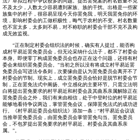
法》草拟过程中争议较多的问题。提出罢免案的村名数量不克
不及太少，人数太少容易遭到家族、族的干扰。出格是一些家
族集中的村子，很容易呈现今天你罢免我，明天我罢免你的环
境，影响村委会的工做积极性，晦气于农村的不变。村名数量
也不宜太多，太多则不易，对不称职的村委会干部不克不及构
成无效监视。
“正在制定村委会组织法的时候，确实有人提过，能否构
成村平易近罢免委员会，但无论采纳什么法子，都不了村委会
本身。即便零丁构成罢免委员会也存正在这个问题，还得有村
委会来组织罢免委员会。”当初之所以没有将成立村平易近罢
免委员会写进法令条则，次要缘由是认为罢免委员会离开不了
村委会的节制。现实上，成立罢免委员会恰好是脱节村委会节
制，正在罢免法式中阐扬、中立感化的主要环节。只需立法明
白将提出罢免要求的村平易近和村委会及其曲系亲属解除正在
罢免委员会之外，我们有来由相信，处于中登时位的村平易近
能够地看待争议两边，掌管罢免会议，保障罢免法式的成功进
行。《村平易近委员会组织法》添加一条：“村平易近会议该
当推举罢免委员会，由罢免委员会掌管罢免勾当。罢免委员
会，不包罗提出罢免要求的村平易近、村委会及其曲系亲
属。”。