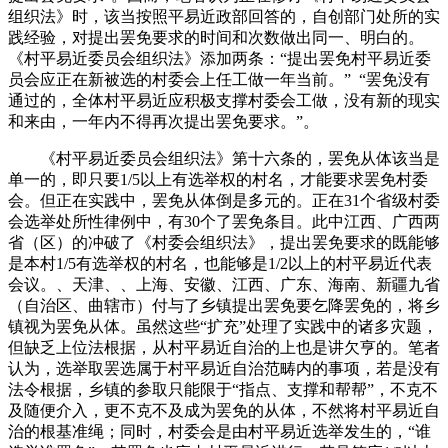
组织法》时，该当按照平易近政部回答的，自创部门处所的实
践经验，对提出罢免要求的时间和次数做出同一、明白的。
《村平易近委员会组织法》添加两条：“提出罢免村平易近委
员会应正在新被选的村委会上任工做一年当前。” “罢免没有
通过的，全体村平易近应积极支撑村委会工做，没有新的现实
和来由，一年内不得再次提出罢免要求。”。
《村平易近委员会组织法》第十六条的，罢免从体该当是
单一的，即只要1/5以上有选举权的村名，才能要求罢免村委
会。但正在实践中，罢免从体倒是多元的。正在31个省级村委
会选举处所性律例中，有30个了罢免条目。此中江西、广西两
省（区）的冲破了《村委会组织法》，提出罢免要求的既能够
是本村1/5有选举权的村名，也能够是1/2以上的村平易近代表
会议。、天津、、上海、安徽、江西、广东、海南、新疆九省
（自治区、曲辖市）付与了乡镇提出罢免要乞降罢免的，将乡
镇视为罢免从体。虽然这些“扩充”处理了实践中的诸多灾题，
但缺乏上位法根据，从村平易近自治的上也是讲欠亨的。笔者
认为，选举取罢选属于村平易近自治范畴内的事项，若是没有
法令根据，乡镇的参取只能限于“指点、支撑和帮帮”，不克不
及随便介入，更不克不及成为罢免的从体，不然将村平易近自
治的根基准绳；同时，村委会是由村平易近选举发生的，“谁