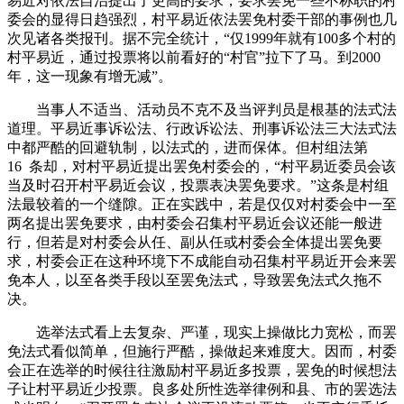
易近对依法自治提出了更高的要求，要求罢免一些不称职的村
委会的显得日趋强烈，村平易近依法罢免村委干部的事例也几
次见诸各类报刊。据不完全统计，“仅1999年就有100多个村的
村平易近，通过投票将以前看好的“村官”拉下了马。到2000
年，这一现象有增无减”。
当事人不适当、活动员不克不及当评判员是根基的法式法
道理。平易近事诉讼法、行政诉讼法、刑事诉讼法三大法式法
中都严酷的回避轨制，以法式的，进而保体。但村组法第
16 条却，对村平易近提出罢免村委会的，“村平易近委员会该
当及时召开村平易近会议，投票表决罢免要求。”这条是村组
法最较着的一个缝隙。正在实践中，若是仅仅对村委会中一至
两名提出罢免要求，由村委会召集村平易近会议还能一般进
行，但若是对村委会从任、副从任或村委会全体提出罢免要
求，村委会正在这种环境下不成能自动召集村平易近开会来罢
免本人，以至各类手段以至罢免法式，导致罢免法式久拖不
决。
选举法式看上去复杂、严谨，现实上操做比力宽松，而罢
免法式看似简单，但施行严酷，操做起来难度大。因而，村委
会正在选举的时候往往激励村平易近多投票，罢免的时候想法
子让村平易近少投票。良多处所性选举律例和县、市的罢选法