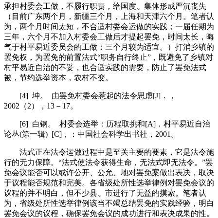
承担村委会工做，不履行职责，给国度、集体形成严沉丧失
（目前广东两个月，新疆三个月，上海和天津六个月。笔者认
为，两个月时间太短，不合适村委会运做的实践；一届任期为
三年，六个月不加入村委会工做后才提起罢免，时间太长，晦
气于村平易近委员会的工做；三个月较为适宜。）打消乡镇的
罢免权，为罢免的前置法式“职务自行终止”，既避免了乡镇对
村平易近自治的不妥，也合适实践的需要，防止了罢免法式
被，节约选举资本，农村不变。
[4] 坤。 由罢免村委会惹起的法令思虑[J]．，
2002（2），13－17。
[6] 白钢。 村委会选举：历程取挑和[A]．村平易近自治
论丛(第一辑) [C]，：中国社会科学出书社，2001。
法式正在法令运做过程中是至关主要的要素，它是法令施
行的无力保障。“法式使法令获得生命，无法式即无法令。”罢
免会议能否可以或许公开、公允、地对罢免案做出表决，取决
于议程能否规范和完美。各省级处所性选举律例对罢免会议的
议程的并不明白，但不少县、市进行了无益的摸索。笔者认
为，省级处所性选举律例该当不竭总结罢免的实践经验，明白
罢免会议的议程，确保罢免会议的成功进行和表决成果的性。