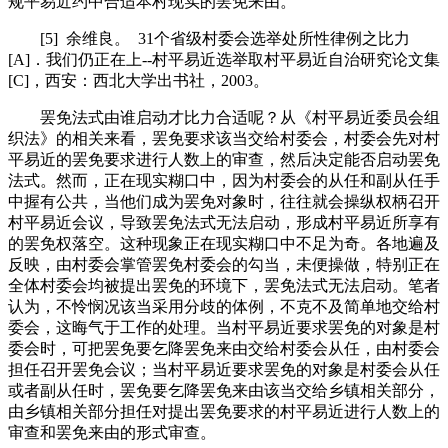
规平易近约中合适本村现实的罢免来由。
[5] 余维良。 31个省级村委会选举处所性律例之比力
[A]．我们仍正在上--村平易近选举取村平易近自治研究论文集
[C]，西安：西北大学出书社，2003。
罢免法式由谁启动才比力合适呢？从《村平易近委员会组
织法》的相关来看，罢免要求该当交给村委会，村委会先对村
平易近的罢免要求进行人数上的审查，然后决定能否启动罢免
法式。然而，正在现实糊口中，因为村委会的从任和副从任手
中握有公共，当他们成为罢免对象时，往往就会操纵权柄召开
村平易近会议，导致罢免法式无法启动，形成村平易近所享有
的罢免权落空。这种现象正在现实糊口中不足为奇。各地遍及
反映，由村委会掌管罢免村委会的勾当，未便操做，特别正在
全体村委会均被提出罢免的环境下，罢免法式无法启动。笔者
认为，不怜悯况该当采用分歧的体例，不克不及简单地交给村
委会，这晦气于工作的处理。当村平易近要求罢免的对象是村
委会时，可把罢免要乞降罢免来由交给村委会从任，由村委会
担任召开罢免会议；当村平易近要求罢免的对象是村委会从任
或者副从任时，罢免要乞降罢免来由该当交给乡镇相关部分，
由乡镇相关部分担任对提出罢免要求的村平易近进行人数上的
审查和罢免来由的形式审查。