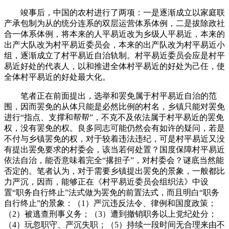
竣事后，中国的农村进行了两项：一是逐渐成立以家庭联
产承包制为从的统分连系的双层运营体系体例，二是拔除政社
合一体系体例，将本来的人平易近改为乡级人平易近，本来的
出产大队改为村平易近委员会，本来的出产队改为村平易近小
组，逐渐成立了村平易近自治轨制。村平易近委员会应是村平
易近好处的代表人，以和推进全体村平易近的好处为己任，使
全体村平易近的好处最大化。
笔者正在前面提出，选举和罢免属于村平易近自治的范
围，因而罢免的从体只能是必然比例的村名，乡镇只能对罢免
进行“指点、支撑和帮帮”，不克不及依法属于村平易近的罢免
权，没有罢免的权。良多同志可能仍然会有如许的疑问，若是
不付与乡镇罢免的权，对于较着违法违纪，可是村平易近又没
有提出罢免要求的村委会，该当若何处置？国度保障村平易近
依法自治，能否意味着完全“撂担子”，对村委会？谜底当然能
否定的。笔者认为，对于需要乡镇提出罢免的景象，一般都比
力严沉，因而，能够正在《村平易近委员会组织法》中设
置“职务自行终止”法式做为罢免的前置法式，而且明白“职务
自行终止”的景象：（1）严沉违反法令、律例和国度政策；
（2）被逃查刑事义务；（3）遭到撤销职务以上党纪处分；
（4）玩忽职守、严沉失职；（5）持续一段时间无合理来由不