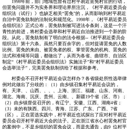
1998年前，部门地域也曾有过村平易近罢免村官的行动，
但罢免问题并不为实务界和理论界所注沉，《村平易近委员会
组织法（试行）》也缺乏相关“罢免”的，从而影响到村平易近
自治中罢免轨制的法制化和规范化。1998年，《村平易近委员
会组织法》正式公布，罢免轨制被写进法令条则，这是一个汗
青性的前进，将村委会选举和村平易近自治推进到一个新的阶
段。从此，罢免轨制有了明白的法令根据--《村平易近委员会
组织法》第十六条。虽然只要百余字的，但对提请罢免的人数
比例、罢免的来由、被罢免者的权、掌管罢免的机构、罢免的
法式和准绳等问题，都做出了，从而为各省、曲辖市、自治区
制定“《村平易近委员会组织法》实施法子”和“村平易近委员
会选举法子”，完美罢免轨制供给了根据和参考。
村委会不召开村平易近会议怎样办？各省级处所性选举律
例对此做出了分歧的：（1）由乡镇召集村平易近会议的，
有、天津、、山西、、、、上海、浙江、福建、山东、河南、
湖北、海南、沉庆、贵州、云南、、新疆19个省（区、市）；
（2）由乡镇督促召开的，有辽宁、安徽、江西、湖南4省；
（3）未的有陕西、四川、青海、江苏、广东、广西、7省
（区）。正在罢选实践中，村平易近也试探出了应对村平易近
委员会召开村平易近大会的法子。正在浙江省水心村罢免村官
的案例中，不是乡组织的罢免会议，而是先通告，由9 位村平