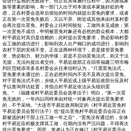
会进行监视的无效路子。但正在具体施行过程中，因为派或家
族等要素的影响，有一部门人出于对本派或本家族好处的考
虑，正在村委会选举后很短的时间内就提出罢免的要求，或者
正在第一次罢免失败后，又以不异、附近或其他来由对某村委
会再次提出罢免。村委会上任时间较短，工做尚未见成效；第
一次罢免不成功，申明被罢免对象还有必然的群众根本，大都
村平易近对其仍是信赖的；此时提出罢免要求，势必影响村委
会工做的成功进行，影响到农人出产糊口的成功进行，影响到
农村下层的安靖不变。正在这两种环境下，若是接管罢免要
求，势必制力、财力的华侈；若是不启动罢免法式，则又于法
无据，无法向提出者交待。平易近政部正在回答福建三明市梅
列区范铭添等多名村委会从任来信时认为，“只需罢免法式，
罢免要求未通过的，正在必然时间内不克不及再次提出罢免。
对于罢免法式不的，乡镇人平易近或上级平易近政部分应及时
予以查询拜访处置，并指点村平易近依法从头组织罢
免。” 《福建省村平易近委员会选举法子》明白，“第一次罢
免无效的，一年内以同样来由对统一对象再次提出罢免要求
的，不予采纳。”大连市平易近政局制定的《村平易近罢免村
平易近委员会暂行法子》也“提出罢免村平易近委员会应正在
新被选的村干部上任工做一年之后”，“罢免没有通过的，全体
村平易近应积极支撑其工做，任期内没有严沉问题，不得再次
提出罢免要求”。因而，笔者认为正在修订《村平易近委员会