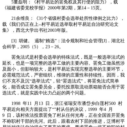
5董磊明：《村平易近的罢免权及其行使的阻力》，载
《福建省委党校学报》2000年第2期，第14－15页。
21余维良：《31个省级村委会选举处所性律例之比力》，
载《我们仍正在上--村平易近选举取村平易近自治研究论文
集》，西北大学出书社2003年版。
[3] 胡健。 遏制“贿选”：法令规制和社会管理[J]．湖北社
会科学，2005（5），23－26。
罢免法式是村委会选举的特殊法式，既是一般选举法式的
延长，也是一项完整的选举工做的主要内容。罢免工做虽然涉
及面小，但影响较大，是村平易近实现完整选举的主要环节，
必需规范法式，严密组织，维律的庄重性和持续性。因而，我
们不克不及沉“选举法式”，轻“罢选法式”，将罢免法式简单
化，能否成立罢免委员会，委托投票取流动票箱能否合用于罢
选法式，就是实践中比力凸起的两个问题。
1998 年11 月13 日，浙江省瑞安市潘岱乡白莲村500 村
平易近向相关方面提出了“”村从任的决议，1999 年4 月
9 日，该村依法投票罢免了村从任何光寿，正在全国首开罢免
不称职村干部的先河。此后，跟着农村下层的推进，泛博村平