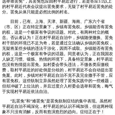
选举谁罢免”，其罢免也应由村平易近进行，若是答应1/2以上
的村平易近代表会议提出罢免要求，无疑了村平易近罢免的处
分。罢免从体只能是必然比例的村名。
目前，已有、上海、天津、新疆、海南、广东六个省
（市、区）正在特定景象下，乡镇有罢免权。乡镇能否有罢免
的权，这是一个极富有争议的话题。对此，有两种对立的概
念。否认者认为！正在村平易近自治中，乡镇随便撤换、罢免
村干部的环境已不足为奇，若是通过立法确认乡镇的罢免权，
无疑将某些乡镇的违法干涉化，因而不成取。乡镇能否有罢免
的权，这是一个极富有争议的话题。同意者认为，正在我国农
人缺乏习惯、锻炼、热情的环境下，具备特定景象，村平易近
也没有热情提出罢免。如村委会带头违法，不缴各类应缴税
费，取村平易近的好处倒是分歧的，村平易近不会自动提出罢
免案。此时，乡镇对村平易近自治不克不及完全撒手不管，应
有罢免权。这些轨制立异虽然处理了罢免实践中的一些难题，
但却冲破了上位法的，并且过度介入村委会选举和罢免，晦气
于实现村平易近依法自治。
“乱罢免”和“难罢免”是罢免轨制症结的集中表现。虽然村
平易近自治不竭深化，村平易近的认识不竭加强，但这两种现
象不只没有消解，反而有愈演愈烈的趋向。症结正在于！