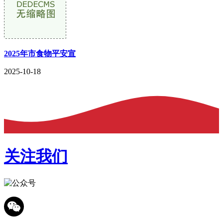
2025年市食物平安宣
2025-10-18
关注我们