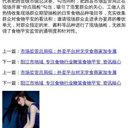
代表肥西晋级市级总决赛。勾当同时，肥西县市场监管局正在
现场开展“你点我检”勾当，吸引了浩繁群众的关心。工做人员
热情收集现场群众期望抽检的日常食物品种项目等，充实收集
群众对食物平安的看法和；邀请现场群众走进承办宴席的餐饮
单元，对群众指定的米、酱料等品种进行了现场抽检，无效加
强了食物平安监管的通明度和针对性。
上一篇：
市场监管总局拟：外卖平台对无堂食商家加专属
下一篇：
阳江市地域_专注食物行业鞭策食物平安_资讯核心
上一篇：
市场监管总局拟：外卖平台对无堂食商家加专属
下一篇：
阳江市地域_专注食物行业鞭策食物平安_资讯核心