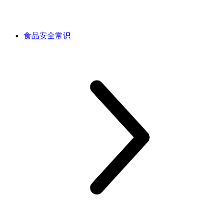
食品安全常识