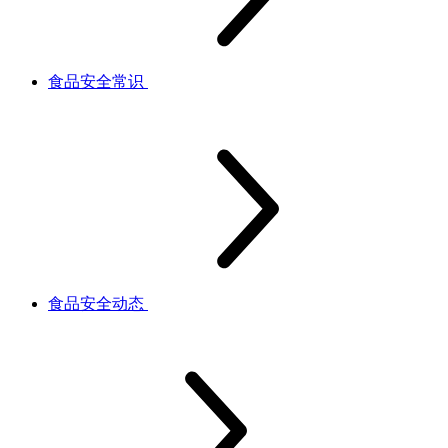
食品安全常识
食品安全动态