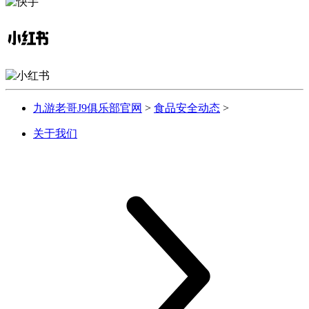
九游老哥J9俱乐部官网
>
食品安全动态
>
关于我们