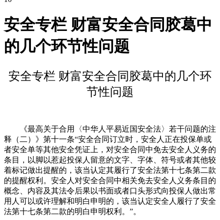
安全专栏 财富安全合同胶葛中
的几个环节性问题
安全专栏 财富安全合同胶葛中的几个环
节性问题
《最高关于合用〈中华人平易近国安全法〉若干问题的注
释（二）》第十一条“安全合同订立时，安全人正在投保单或
者安全单等其他安全凭证上，对安全合同中免去安全人义务的
条目，以脚以惹起投保人留意的文字、字体、符号或者其他较
着标记做出提醒的，该当认定其履行了安全法第十七条第二款
的提醒权利。安全人对安全合同中相关免去安全人义务条目的
概念、内容及其法令后果以书面或者口头形式向投保人做出常
用人可以或许理解和明白申明的，该当认定安全人履行了安全
法第十七条第二款的明白申明权利。”。