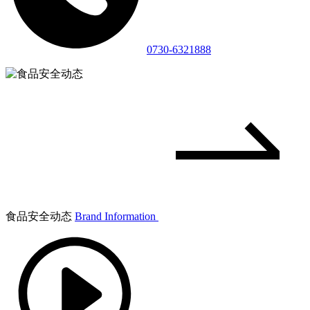
0730-6321888
食品安全动态
Brand Information