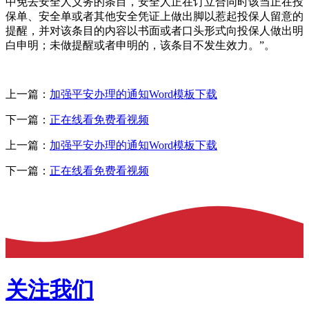
中免去安全人义务的条目，安全人正在订立合同时该当正在投
保单、安全单或者其他安全凭证上做出脚以惹起投保人留意的
提醒，并对该条目的内容以书面或者口头形式向投保人做出明
白申明；未做提醒或者申明的，该条目不发生效力。”。
上一篇：
加强平安办理的通知Word模板下载
下一篇：
正在线看免费看视频
上一篇：
加强平安办理的通知Word模板下载
下一篇：
正在线看免费看视频
关注我们