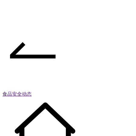
食品安全动态