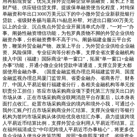
用再贴现资金，优先支撑外贸范畴企业单据融资，延长上下逛
财产链、供应链信贷支撑。提拔保单融资便当化程度，对纯保
单融资和年出口3000万美元以下的中小微外贸企业新获批银行
贷款，省级财务赐与最高1%贴息补帮。对进出口额500万美元
以上的企业、沉点焦点外贸企业开展清单式办理，“一对一”办
事。阐扬性融资增信功能，为包罗典质物不脚的外贸企业供给
融资办事，分析融资费率不高于1%。阐扬福建金服云平台劣
势，鞭策外贸金融产物、政策上平台，为外贸企业供给企业融
资、风险保障、专业征询等分析办事。支撑全省次要金融机构
接入中国（福建）国际商业“单一窗口”，拓展“单一窗口+金融
办事”功能，开通小微企业转贷款申请通道，支撑立异更大都
据使用金融办事。（国度金融监视办理总局福建监管局、国度
金融监视办理总局厦门监管局、省委金融办、省商务厅、财务
厅、中国人平易近银行福建省分行，各相关金融机构等单元按
职责分工担任）答应市场采购商业项下委托第三方报关出口的
市场从体，正在市场采购商业联网消息平台存案后，以本身表
面打点收汇。处置市场采购商业的境内和境外小我，可通过小
我外汇账户打点市场采购商业外汇结算。支撑兴业银行等银行
机构为签约市场采购从体供给优良收结汇办事。鼎力提拔跨境
人平易近币结算比例，支撑外贸企业利用人平易近币结算。正
在福州福清成立“中印尼跨境人平易近币办事核心”，将更多优
良企业纳入便当化政策范围。按照“免申即享”模式，省级资金