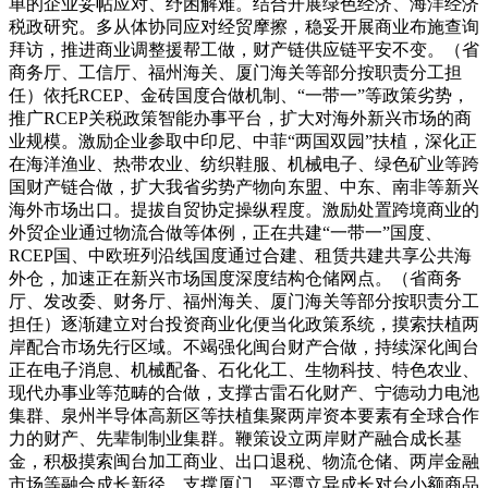
单的企业妥帖应对、纾困解难。结合开展绿色经济、海洋经济
税政研究。多从体协同应对经贸摩擦，稳妥开展商业布施查询
拜访，推进商业调整援帮工做，财产链供应链平安不变。（省
商务厅、工信厅、福州海关、厦门海关等部分按职责分工担
任）依托RCEP、金砖国度合做机制、“一带一”等政策劣势，
推广RCEP关税政策智能办事平台，扩大对海外新兴市场的商
业规模。激励企业参取中印尼、中菲“两国双园”扶植，深化正
在海洋渔业、热带农业、纺织鞋服、机械电子、绿色矿业等跨
国财产链合做，扩大我省劣势产物向东盟、中东、南非等新兴
海外市场出口。提拔自贸协定操纵程度。激励处置跨境商业的
外贸企业通过物流合做等体例，正在共建“一带一”国度、
RCEP国、中欧班列沿线国度通过合建、租赁共建共享公共海
外仓，加速正在新兴市场国度深度结构仓储网点。（省商务
厅、发改委、财务厅、福州海关、厦门海关等部分按职责分工
担任）逐渐建立对台投资商业化便当化政策系统，摸索扶植两
岸配合市场先行区域。不竭强化闽台财产合做，持续深化闽台
正在电子消息、机械配备、石化化工、生物科技、特色农业、
现代办事业等范畴的合做，支撑古雷石化财产、宁德动力电池
集群、泉州半导体高新区等扶植集聚两岸资本要素有全球合作
力的财产、先辈制制业集群。鞭策设立两岸财产融合成长基
金，积极摸索闽台加工商业、出口退税、物流仓储、两岸金融
市场等融合成长新径。支撑厦门、平潭立异成长对台小额商品