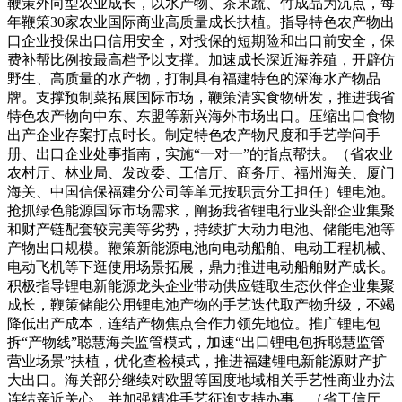
鞭策外向型农业成长，以水产物、茶果蔬、竹成品为沉点，每
年鞭策30家农业国际商业高质量成长扶植。指导特色农产物出
口企业投保出口信用安全，对投保的短期险和出口前安全，保
费补帮比例按最高档予以支撑。加速成长深近海养殖，开辟仿
野生、高质量的水产物，打制具有福建特色的深海水产物品
牌。支撑预制菜拓展国际市场，鞭策清实食物研发，推进我省
特色农产物向中东、东盟等新兴海外市场出口。压缩出口食物
出产企业存案打点时长。制定特色农产物尺度和手艺学问手
册、出口企业处事指南，实施“一对一”的指点帮扶。（省农业
农村厅、林业局、发改委、工信厅、商务厅、福州海关、厦门
海关、中国信保福建分公司等单元按职责分工担任）锂电池。
抢抓绿色能源国际市场需求，阐扬我省锂电行业头部企业集聚
和财产链配套较完美等劣势，持续扩大动力电池、储能电池等
产物出口规模。鞭策新能源电池向电动船舶、电动工程机械、
电动飞机等下逛使用场景拓展，鼎力推进电动船舶财产成长。
积极指导锂电新能源龙头企业带动供应链取生态伙伴企业集聚
成长，鞭策储能公用锂电池产物的手艺迭代取产物升级，不竭
降低出产成本，连结产物焦点合作力领先地位。推广锂电包
拆“产物线”聪慧海关监管模式，加速“出口锂电包拆聪慧监管
营业场景”扶植，优化查检模式，推进福建锂电新能源财产扩
大出口。海关部分继续对欧盟等国度地域相关手艺性商业办法
连结亲近关心，并加强精准手艺征询支持办事。（省工信厅、