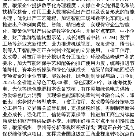
度。鞭策企业提拔数字化办理程度，支撑企业实施消息化系统
扶植取整合，使用工业大数据实现出产过程及设备形态的智能
办理，优化出产工艺流程。加速智能工场和数字化车间扶植，
推进出产体例向柔性、智能、精细改变，实现保守企业智能
化。鞭策保守财产供应链数字化沉构，开展沉点范畴、中小企
业、财产集群智能转型示范，成长消费者中转（C2M）数字
工场等新业态新模式。鼎力推进机械视觉、深度进修、语音识
别等人工智能手艺正在制制业范畴的立异使用。（省工信厅、
发改委、科技厅等部分按职责分工担任）环绕碳达峰碳中和的
要求，加大节能环保手艺和配备的推广使用力度，统筹推进节
能降耗、资本分析操纵和绿色低碳成长，省级节能和轮回经济
专项资金对企业节能、能效标杆、绿色制制等赐与励，力争到
2025年全省建立绿色工场300家、绿色园区20个。加速海优势
电、光伏等绿色能源根本设备扶植，有序添加绿色电力供给，
激励绿色电力消费，实现绿色能源和先辈制制业融合成长，降
低出口劣势财产转型成本。（省工信厅、发改委等部分按职责
分工担任）立异海关监管机制，支撑保税维修、再制制等新兴
业态成长，强化用工、信贷等要素保障，推进加工商业持续健
康成长和财产链供应链不变。用脚用好相关沉点平台和搀扶政
策，鞭策福州、泉州等分析保税区积极谋划“两端正在外”沉点
保税维修试点项目。支撑龙岩国度级加工商业梯度转移沉点衔