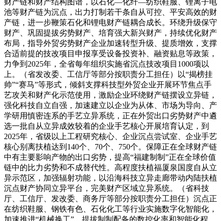
财产链和财产结构图谱，以石化—化纤—纺织鞋服、锂离子电
池等财产链为沉点，出力打制若干条自从可控、平安高效的财
产链，进一步鞭策石化和锂电财产链耦合成长。环绕升级保守
财产、巩固提拔劣势财产、培育强大新兴财产，持续优化财产
布局，指导外贸劣势财产企业加速转型升级、提质增效，支撑
合适前提的技改项目申报享受设备投资补、融资贴息等政策，
力争到2025年，全省每年组织实施省沉点技改项目1000项以
上。（省发改委、工信厅等部分按职责分工担任）以“揭榜挂
帅”“赛马”等形式，倾斜支撑科技型外贸企业开展环节焦点手
艺攻关和财产化示范使用，激励企业环绕财产链摆设立异链，
强化科技自立自强，加速建立以企业为从体、市场为导向、产
学研用慎密连系的手艺立异系统，正在外贸出口劣势财产中遴
选一批自从立异成效较着的企业手艺核心开展培育认定，到
2025年，省级以上工程研究核心、企业沉点尝试室、企业手艺
核心别离扶植达到140个、70个、750个。保障正在全球财产链
中有主要影响产物的出口劣势，提高“福建制制”正在全球价值
链中的比力劣势和不成替代性。高程度扶植福厦泉国度自从立
异示范区，加强辐射功能，以沿海科技立异走廊带动内陆扶植
沉点财产协同立异平台，完美财产区域立异系统。（省科技
厅、工信厅、发改委、商务厅等部分按职责分工担任）沉点正
在纺织鞋服、钢铁有色、石化化工等行业实施数字化智能化，
加速推进“机械换工”，提拔制制配备的数控化率和智能化程