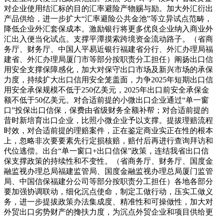
对企业使用结汇标的目的汇率避险产物赐与励。加大外汇衍出
产品供给，进一步扩大“汇率避险公共金池”等立异试点范畴，
降低企业外汇套保成本。激励银行将更多优良企业纳入商业外
汇出入便当化试点。支撑平潭摸索跨境资金流动路子。（省商
务厅、财务厅、中国人平易近银行福建省分行、外汇办理局福
建省、外汇办理局厦门市等部分按职责分工担任）阐扬出口信
用安全支撑保障感化，加大对保守出口市场及新兴市场的承保
力度，持续扩大出口信用安全笼盖面，力争2025年短期出口信
用安全承保规模不低于250亿美元，2025年出口前安全承保金
额不低于50亿美元。对合适前提的小微出口企业通过“单一窗
口”投保出口信保，保费由省级财务全额补帮；对合适前提的
昔时新培育出口企业，比照小微企业予以支撑。提拔理赔流程
时效，对合适前提的理赔案件，正在鉴定商业实正在性的根本
上，忽略非次要要素先行定损核赔，赔付后再进行查询拜访和
代位逃偿。出台“单一窗口+出口信保”政策，连结我省出口信
保支撑政策的持续性和不变性。（省商务厅、财务厅、国度金
融监视办理总局福建监管局、国度金融监视办理总局厦门监管
局、中国信保福建分公司等部分按职责分工担任）各地各部分
要加强协调联动，细化沉点使命，制定工做行动，压实工做义
务，进一步提拔政策办法集成度、精准性和可操做性，加大对
外贸出口劣势财产的搀扶力度，为沉点外贸企业和项目供给更