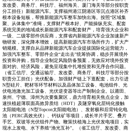
发改委、商务厅、科技厅、福州海关、厦门海关等部分按职责
分工担任）新能源汽车。支撑福州港江阴港区等沉点港区补齐
根本设备短板，帮推新能源汽车整车加快出海。按照“区域集
聚、从体集中”准绳，支撑财产根本好、产能操纵充实、配套
系统完美的地域成长新能源汽车和配套财产，培育强大企业和
一级、二级零部件供应商，支撑省内新能源汽车企业加速新产
物研发，深化降本增效，提高新能源汽车市场所作力，扩大产
销规模。支撑自从品牌新能源汽车企业提拔国际化运营能力，
加强汽车整车、零部件企业“走出去”统筹协调，稳步开展境外
投资和并购，指导企业制定风险防备预案，无效应对境外投资
面对的、经济风险，避免呈现集中扎堆投资和无序合作问题。
（省工信厅、交通运输厅、发改委、商务厅、科技厅等部分按
职责分工担任）光伏配备。加强财产链上下逛配套，出力引进
N型硅片、靶材等环节材料以及晶体加工设备、电池组件、光
伏电池激光加工设备、光伏逆变器等出产制制企业。以莆田、
泉州、宁德、漳州为次要集聚区，鼎力培育相关焦点企业，加
速扶植超薄双面高效异质结（HDT）及隧穿氧化层钝化接触
太阳能电池（N型Topcon太阳能电池）、发射极和后背钝化电
池（PERC高效光伏）、钙钛矿等项目，成长半片手艺、叠片
手艺、双玻等光伏组件产物。鞭策扶植海上光伏发电项目，实
现水上发电、水下养殖“渔光互补”。（省工信厅、发改委、商