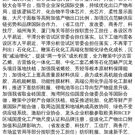
较大会等平台，指导企业深化国际交换，持续优化出口产物布
局，提拔逻辑芯片、化合物半导体芯片、光芯片、柔性显示面
板、大尺寸面板等高附加值产物出口比例，加强沉点范畴供应
链劣势和品牌国际合作力。（省工信厅、发改委、商务厅、科
技厅、福州海关、厦门海关等部分按职责分工担任，各设区市
人平易近、平潭分析尝试区管委会担任落实。以下工做均需各
设区市人平易近、平潭分析尝试区管委会担任落实，不再零丁
列出）石化化工。鞭策石化化工高端化智能化绿色化成长，沉
视“减油增化”，提拔“两一专区”成长程度，全力鞭策中沙古雷
乙烯、古雷炼化一体化二期、中化二套乙烯等石化范畴严沉龙
头项目落地扶植，加强我省烯烃、芳烃等根本原材料保障能
力，加强化工上逛高质量原材料供应，鼎力成长高机能合成橡
胶、高机能树脂、功能性膜材料、高端公用化学品等化工新材
料，推进下逛纺织鞋服、锂电池等出口导向型产物提质升级。
加强我省取金砖国度、海湾阿拉伯国度合做委员会等国际合
做，鞭策中沙财产合做区扶植。稳妥推进轮胎、化肥等财产开
展国际产能合做，取周边国度和地域构成高效协同、绿色不变
供应链系统。激励行业协会、龙头企业积极参取欧美和RCEP
区域国度化工产物尺度认证和品牌注册，提拔化工产物出口附
加值和品牌影响力。（省发改委、科技厅、工信厅、商务厅、
市场监管局等部分按职责分工担任）纺织鞋服。加速新手艺、