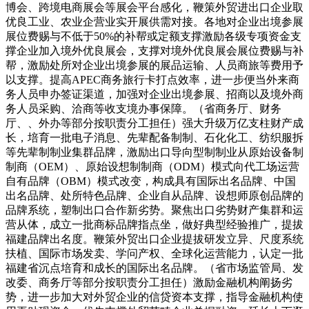
博会、跨境电商展会等展会平台感化，鞭策外贸进出口企业取
优良工业、农业企营业实开展供需对接。各地对企业出境参展
展位费赐与不低于50%的补帮或定额支撑激励各级专项资金支
撑企业加入境外优良展会，支撑对境外优良展会展位费赐与补
帮，激励处所对企业出境参展的展品运输、人员商旅等费用予
以支撑。提高APEC商务旅行卡打点效率，进一步便当外来商
务人员申办签证渠道，加强对企业出境参展、招商以及境外商
务人员采购、洽商等收支境办事保障。（省商务厅、财务
厅、、外办等部分按职责分工担任）强大升级万亿支柱财产成
长，培育一批电子消息、先辈配备制制、石化化工、纺织服拆
等先辈制制业集群品牌，激励出口导向型制制业从原始设备制
制商（OEM）、原始设想制制商（ODM）模式向代工场运营
自有品牌（OBM）模式改变，构成具有国际出名品牌、中国
出名品牌、处所特色品牌、企业自从品牌、设想师原创品牌的
品牌系统，塑制出口合作新劣势。聚焦出口劣势财产集群和运
营从体，成立一批商标品牌指点坐，做好典型经验推广，提拔
福建品牌出名度。鞭策外贸出口企业提拔研发立异、尺度系统
扶植、国际市场发卖、学问产权、全球化运营能力，认定一批
福建省沉点培育和成长的国际出名品牌。（省市场监管局、发
改委、商务厅等部分按职责分工担任）激励金融机构阐扬劣
势，进一步加大对外贸企业的信贷资本支撑，指导金融机构使