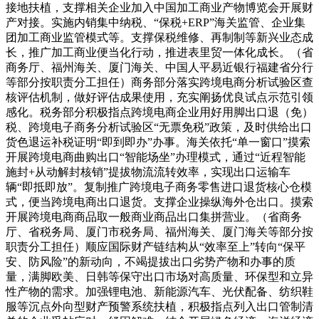
接地扶植，支撑相关企业加入中国加工商业产物博览会开展财
产对接。实施内销集中纳税、“保税+ERP”海关监管、企业集
团加工商业监管模式等。支撑保税维修、再制制等新兴业态成
长，推广加工商业便当化行动，推进表里贸一体化成长。（省
商务厅、福州海关、厦门海关、中国人平易近银行福建省分行
等部分按职责分工担任）商务部分落实跨境电商分析试验区查
核评估机制，做好评估成果使用，充实阐扬优良试点示范引领
感化。税务部分积极指点跨境电商企业用好用脚出口退（免）
税、跨境电子商务分析试验区“无票免税”政策，及时供给出口
货色退运补税证明“即到即办”办事。海关依托“单一窗口”摸索
开展跨境电商曲购出口“智能场坐”办理模式，通过“近程智能
施封+从动解封核销”提拔物流流转效率，实现出口运输车
辆“即抵即放”。复制推广跨境电子商务零售进口退货核心仓模
式，便当跨境电商出口退货。支撑企业操纵海外仓出口。摸索
开展跨境电商商品取一般商业商品出口集拼营业。（省商务
厅、省税务局、厦门市税务局、福州海关、厦门海关等部分按
职责分工担任）顺应国际财产链结构从“效率至上”转向“保平
安、防风险”的新动向，不竭提拔出口劣势产物和办事的质
量，满脚欧美、日韩等保守出口市场对高质量、环保型和立异
性产物的需求。加强锂电池、新能源汽车、光伏配备、纺织鞋
服等沉点外向型财产预警系统扶植，积极指点列入出口管制清