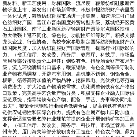
新材料、新工艺使用，对标国际一流尺度，鞭策纺织鞋服新产
物研发上市，激发出口市场新需求。积极申报纺织财产表里贸
一体化试点，鞭策纺织鞋服市场进一步集聚，加速连江可门绿
色纺织财产园、晋江市晋南国度外贸转型升级、荔城经开区黄
石工业园区、南平工业新区新型轻纺财产园等沉点园区扶植，
做大做强上逛不同化、绿色化、功能性纤维等财产。积极支撑
龙头企业、行业协会、高校专家参取制定国际纺织鞋服财产范
畴国际尺度，加入纺织鞋服财产国际管理，提高行业国际影响
力。（省工信厅、发改委、商务厅、教育厅、科技厅、市场监
管局等部分按职责分工担任）钢铁有色。指导冶金财产布局升
级，沉点环绕满脚出口需求，鞭策钢铁、有色金属等保守制制
业产物布局调整，开辟汽车用钢、高机能不锈钢、铜铝合金、
板带、箔等高附加值的产物品种，挖掘风电、光伏发电等范畴
消费潜力，扩大冶金产物消费需求。优化调整钢铁有色产物出
口政策，完美高手艺含量产物分类，积极支撑企业融入国际供
应链系统，指导钢铁有色产物、配备、手艺、办事等协同“走
出去”，鞭策全球钢铁行业绿色低碳合做，提高钢铁有色财产
链供应链韧性和国际合作力。提拔有色金属产物出口附加值，
支撑合适监管要乞降行业规范前提的企业开展铜精矿等加工商
业。（省工信厅、发改委、商务厅、科技厅、市场监管局、福
州海关、厦门海关等部分按职责分工担任）特色农产物。鼎力