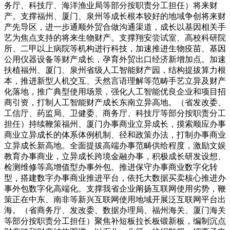
务厅、科技厅、海洋渔业局等部分按职责分工担任）将来财
产。支撑福州、厦门、泉州等成长根本较好的地域争创将来财
产先导区，进一步通顺外贸合做沟通渠道，成长以基因相关手
艺为焦点支持的将来生物财产。支撑翔安尝试室、高校科研院
所、二甲以上病院等机构进行科技，加速推进生物疫苗、基因
公用仪器设备等财产成长，孕育外贸出口经济新增加点。加速
扶植福州、厦门、泉州省级人工智能财产园，结构提拔算力根
本，推进新型人机交互、天然言语理解等范畴手艺立异及财产
化落地，推广典型使用场景，强化人工智能优良企业和项目招
商引资，打制人工智能财产成长东南立异高地。（省发改委、
工信厅、药监局、卫健委、商务厅、科技厅等部分按职责分工
担任）持续鞭策福州、厦门办事商业立异成长，摸索顺应办事
商业立异成长的体系体例机制、径和政策办法，打制办事商业
立异成长新高地。全面提拔高端办事范畴供给程度，激励文娱
教育办事商业，立异成长跨境金融办事，积极成长研发设想、
检测维修等高增值型办事外包。推进保守办事商业数字化转
型，搭建数字办事商业推进平台，依托大数据买卖核心推进办
事外包数字化高端化。支撑我省企业阐扬互联网使用劣势，鞭
策正在中东、南非等新兴互联网使用地域开展泛互联网平台出
海。（省商务厅、发改委、数据办理局、福州海关、厦门海关
等部分按职责分工担任）聚焦补短板拉长板锻新板，编制沉点