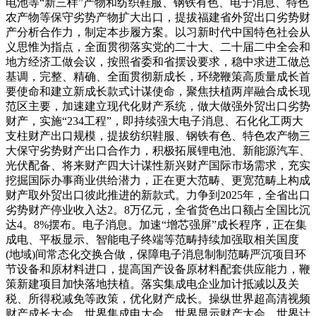
电池等“新三样”产物和纺织鞋服、钢铁有色、电子消息、特色
农产物等保守劣势产物扩大出口，提拔福建省外贸出口劣势财
产分析合作力，制定本步履方案。以习新时代中国特色社会从
义思惟为指点，全面贯彻落实党的二十大、二十届二中全会和
地方经济工做会议，按照省委和省摆设要求，稳中求进工做总
基调，完整、精确、全面贯彻新成长，环绕鞭策高质量成长首
要使命和建立新成长款式计谋使命，聚焦扶植两岸融合成长现
范区主要，加速建立现代化财产系统，做大做强外贸出口劣势
财产，实施“234工程”，即持续强大电子消息、石化化工两大
支柱财产出口规模，提拔纺织鞋服、钢铁有色、特色农产物三
大保守劣势财产出口合作力，积极拓展锂电池、新能源汽车、
光伏配备、将来财产四大计谋性新兴财产国际市场需求，充实
挖掘国际办事商业供给潜力，正在更大范畴、更宽范畴上构成
财产取外贸出口彼此推进的新款式。力争到2025年，全省出口
劣势财产停业收入达2。8万亿元，全省货色出口额占全国比沉
达4。8%摆布。电子消息。加速“增芯强屏”成长程序，正在集
成电、平板显示、智能电子终端等范畴持续加强取相关国度
(地域)间常态化交换合做，保障电子消息制制范畴严沉项目环
节设备和原材料进口，提高国产设备原材料配套供应能力，鞭
策新建项目加快落地扶植。落实集成电企业加计抵减以及关
税、所得税减免等政策，优化财产成长。操纵世界超高清视频
财产成长大会、世界集成电大会、世界显示财产大会、世界计