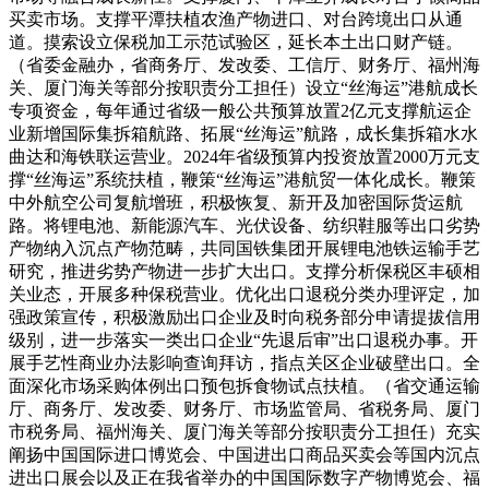
买卖市场。支撑平潭扶植农渔产物进口、对台跨境出口从通
道。摸索设立保税加工示范试验区，延长本土出口财产链。
（省委金融办，省商务厅、发改委、工信厅、财务厅、福州海
关、厦门海关等部分按职责分工担任）设立“丝海运”港航成长
专项资金，每年通过省级一般公共预算放置2亿元支撑航运企
业新增国际集拆箱航路、拓展“丝海运”航路，成长集拆箱水水
曲达和海铁联运营业。2024年省级预算内投资放置2000万元支
撑“丝海运”系统扶植，鞭策“丝海运”港航贸一体化成长。鞭策
中外航空公司复航增班，积极恢复、新开及加密国际货运航
路。将锂电池、新能源汽车、光伏设备、纺织鞋服等出口劣势
产物纳入沉点产物范畴，共同国铁集团开展锂电池铁运输手艺
研究，推进劣势产物进一步扩大出口。支撑分析保税区丰硕相
关业态，开展多种保税营业。优化出口退税分类办理评定，加
强政策宣传，积极激励出口企业及时向税务部分申请提拔信用
级别，进一步落实一类出口企业“先退后审”出口退税办事。开
展手艺性商业办法影响查询拜访，指点关区企业破壁出口。全
面深化市场采购体例出口预包拆食物试点扶植。（省交通运输
厅、商务厅、发改委、财务厅、市场监管局、省税务局、厦门
市税务局、福州海关、厦门海关等部分按职责分工担任）充实
阐扬中国国际进口博览会、中国进出口商品买卖会等国内沉点
进出口展会以及正在我省举办的中国国际数字产物博览会、福