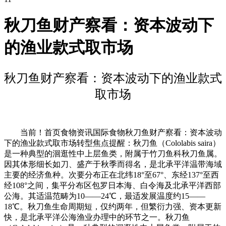
秋刀鱼财产察看：资本波动下
的渔业款式取市场
秋刀鱼财产察看：资本波动下的渔业款式
取市场
当前！首页食物资讯国际食物秋刀鱼财产察看：资本波动
下的渔业款式取市场转型焦点提醒：秋刀鱼（Cololabis saira）
是一种典型的洄逛性中上层鱼类，附属于竹刀鱼科秋刀鱼属。
因其体形细长如刀、盛产于秋季而得名，是北承平洋温带海域
主要的经济鱼种。次要分布正在北纬18°至67°、东经137°至西
经108°之间，集平分布区包罗日本海、白令海及北承平洋西部
公海。其适温范畴为10——24℃，最适发展温度约15——
18℃。秋刀鱼生命周期短，仅约两年，但繁衍力强、资本更新
快，是北承平洋公海渔业办理中的环节之一。秋刀鱼