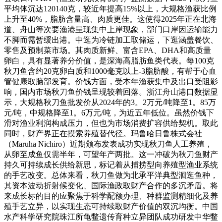
平均体沉达120140克，较近年提高15%以上，大规格渔获比例
上升至40%，脂肪含量高、肉质更佳。这使得2025年正在北海
道、舟山等次要渔港呈现集中上岸现象，部门口岸因运输能力
不脚而需暂缓出港。中逛为冷链加工取储运，下逛涵盖餐饮、
零售及预制菜市场。其肉质新鲜、富含EPA、DHA和高质量
卵白，具有显著养分价值，是深海高脂肪鱼类代表。每100克
秋刀鱼含约20克卵白质和1000毫克以上-3脂肪酸，有帮于心血
管健康取脑部发育。价钱方面，受本年渔获集中及出口受阻影
响，国内市场秋刀鱼价钱呈现较着回落。浙江舟山港口数据显
示，大规格秋刀鱼批发价从2024年的3。2万元/吨降至1。85万
元/吨，中规格降至1。6万元/吨，为近五年低位。虽然价钱下
滑对渔业利润构成压力，但也为市场消费扩容供给契机。取此
同时，财产界正在摸索养殖替代径。玛鲁哈日鲁株式会社
（Maruha Nichiro）近期颁布发表成功实现秋刀鱼人工养殖，
从卵至成鱼仅需半年，可望年产两批。这一冲破为秋刀鱼财产
持久可持续成长供给新思，标记着从捕捞型向养殖型渔业系统
的手艺改变。总体来看，秋刀鱼做为北承平洋典型洄逛鱼种，
其资本波动折射候变化、国际渔政取财产合作的多沉矛盾。将
来成长标的目的应聚焦于科学配额办理、种群监测精细化及养
殖手艺立异，以实现生态可持续取财产价值的双沉均衡。中国
水产科学研究院珠江所龟鳖遗传育种立异团队成功研发中华鳖