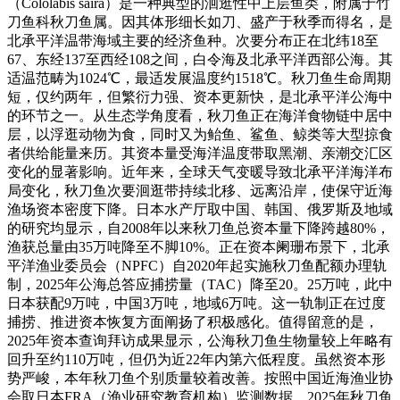
（Cololabis saira）是一种典型的洄逛性中上层鱼类，附属于竹
刀鱼科秋刀鱼属。因其体形细长如刀、盛产于秋季而得名，是
北承平洋温带海域主要的经济鱼种。次要分布正在北纬18至
67、东经137至西经108之间，白令海及北承平洋西部公海。其
适温范畴为1024℃，最适发展温度约1518℃。秋刀鱼生命周期
短，仅约两年，但繁衍力强、资本更新快，是北承平洋公海中
的环节之一。从生态学角度看，秋刀鱼正在海洋食物链中居中
层，以浮逛动物为食，同时又为鲐鱼、鲨鱼、鲸类等大型掠食
者供给能量来历。其资本量受海洋温度带取黑潮、亲潮交汇区
变化的显著影响。近年来，全球天气变暖导致北承平洋海洋布
局变化，秋刀鱼次要洄逛带持续北移、远离沿岸，使保守近海
渔场资本密度下降。日本水产厅取中国、韩国、俄罗斯及地域
的研究均显示，自2008年以来秋刀鱼总资本量下降跨越80%，
渔获总量由35万吨降至不脚10%。正在资本阑珊布景下，北承
平洋渔业委员会（NPFC）自2020年起实施秋刀鱼配额办理轨
制，2025年公海总答应捕捞量（TAC）降至20。25万吨，此中
日本获配9万吨，中国3万吨，地域6万吨。这一轨制正在过度
捕捞、推进资本恢复方面阐扬了积极感化。值得留意的是，
2025年资本查询拜访成果显示，公海秋刀鱼生物量较上年略有
回升至约110万吨，但仍为近22年内第六低程度。虽然资本形
势严峻，本年秋刀鱼个别质量较着改善。按照中国近海渔业协
会取日本FRA（渔业研究教育机构）监测数据，2025年秋刀鱼