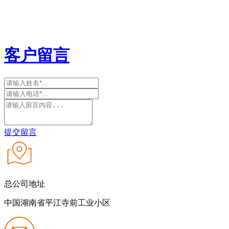
客户留言
提交留言
总公司地址
中国湖南省平江寺前工业小区