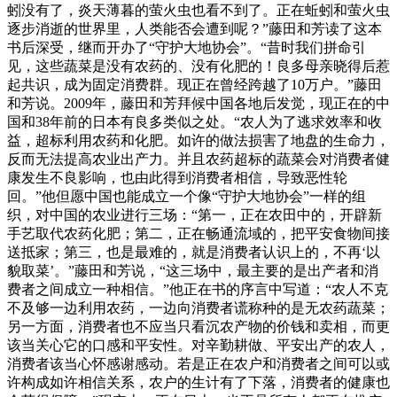
蚓没有了，炎天薄暮的萤火虫也看不到了。正在蚯蚓和萤火虫
逐步消逝的世界里，人类能否会遭到呢？”藤田和芳读了这本
书后深受，继而开办了“守护大地协会”。“昔时我们拼命引
见，这些蔬菜是没有农药的、没有化肥的！良多母亲晓得后惹
起共识，成为固定消费群。现正在曾经跨越了10万户。”藤田
和芳说。2009年，藤田和芳拜候中国各地后发觉，现正在的中
国和38年前的日本有良多类似之处。“农人为了逃求效率和收
益，超标利用农药和化肥。如许的做法损害了地盘的生命力，
反而无法提高农业出产力。并且农药超标的蔬菜会对消费者健
康发生不良影响，也由此得到消费者相信，导致恶性轮
回。”他但愿中国也能成立一个像“守护大地协会”一样的组
织，对中国的农业进行三场：“第一，正在农田中的，开辟新
手艺取代农药化肥；第二，正在畅通流域的，把平安食物间接
送抵家；第三，也是最难的，就是消费者认识上的，不再‘以
貌取菜’。”藤田和芳说，“这三场中，最主要的是出产者和消
费者之间成立一种相信。”他正在书的序言中写道：“农人不克
不及够一边利用农药，一边向消费者谎称种的是无农药蔬菜；
另一方面，消费者也不应当只看沉农产物的价钱和卖相，而更
该当关心它的口感和平安性。对辛勤耕做、平安出产的农人，
消费者该当心怀感谢感动。若是正在农户和消费者之间可以或
许构成如许相信关系，农户的生计有了下落，消费者的健康也