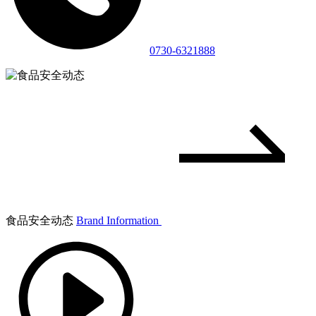
0730-6321888
食品安全动态
Brand Information