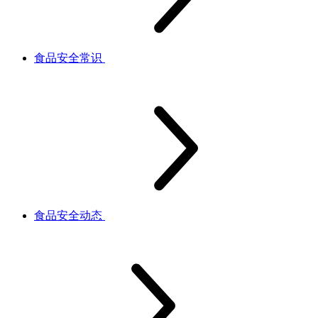
食品安全常识
食品安全动态