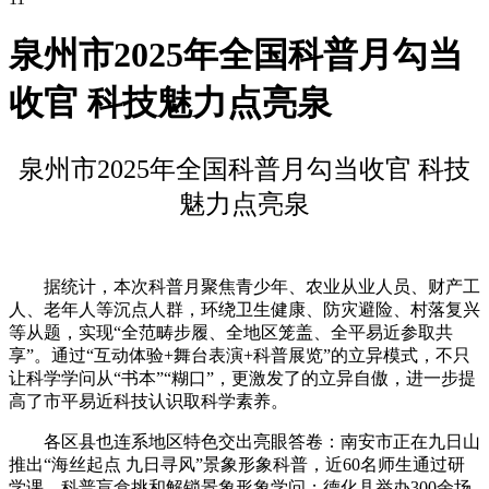
泉州市2025年全国科普月勾当
收官 科技魅力点亮泉
泉州市2025年全国科普月勾当收官 科技
魅力点亮泉
据统计，本次科普月聚焦青少年、农业从业人员、财产工
人、老年人等沉点人群，环绕卫生健康、防灾避险、村落复兴
等从题，实现“全范畴步履、全地区笼盖、全平易近参取共
享”。通过“互动体验+舞台表演+科普展览”的立异模式，不只
让科学学问从“书本”“糊口”，更激发了的立异自傲，进一步提
高了市平易近科技认识取科学素养。
各区县也连系地区特色交出亮眼答卷：南安市正在九日山
推出“海丝起点 九日寻风”景象形象科普，近60名师生通过研
学课、科普盲盒挑和解锁景象形象学问；德化县举办300余场