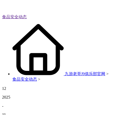
食品安全动态
九游老哥J9俱乐部官网
>
食品安全动态
>
12
2025
-
11