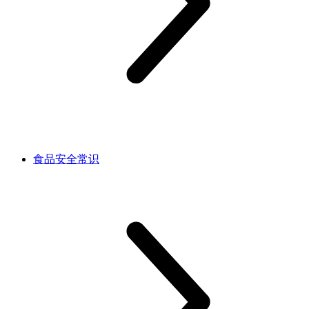
食品安全常识