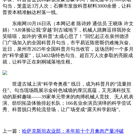
勾当，笼盖近3万人次；石狮市发放科普材料3000余册，让科
普资本精准触达村落一线。
东南网10月16日讯（本网记者 陈诗婷 通信员 王晓珠 许文
娟）“AR体验让我‘穿越’到古城地下，机械人跳舞逗得我孙女
笑嘻嘻，如许的‘夜科普’太成心思了！”回忆起正在泉州德济
门广场加入的全国科普月勾当，市平易近陈密斯仍难掩兴奋。
近日，泉州市2025年全国科普月勾当收官，这场历时一个多月
的“科学盛宴”，以3402场特色勾当、超百万人次参取的亮眼成
就，让科学正在刺桐城落地生根。
世遗古城上演“科学奇奥夜” 线日，成为科普月的“流量担
任”。勾当现场既展示金砖色城墙的厚沉底蕴，又充满科技互
动的新鲜趣味——39家单元带来的肉搏机械人竞技、无人机表
演、纺织拓染体验排起长队；166名业余演员演绎的科学尝试
秀、科普脱口秀轮流登场，让广场变成“露天科学剧场”。
上一篇：
哈萨克斯坦农业部：本年前十个月禽肉产量冲破