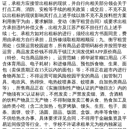
证，承租方应接管出租标的现状，并自行向相关部分领会关于
打点工商、消防、安检等手续的相关政策；成交后，不克不及
以出租标的现状影响其打点上述手续以致不克不及按料想方案
利用衡宇为由，要求解除、变动《衡宇租赁合同》或要求出租
方承担违约补偿义务，出租方及江苏产权不担任打点上述手
续；七、承租方如对出租标的进行，须经出租方书面同意，费
用由承租方自行承担，且拆修须取租期相顺应；九、衡宇租赁
用处：仅限运营校园超市，所有商品必需明码标价并按照学校
运营，商品发卖价钱不得高于镇江大润发优鲜APP原价商品
（特价、勾当商品除外）。运营范畴：师华诞常糊口用品（不
含体育用品、电子耗材）和进修用品、预包拆食物、生果、面
包（卖保质期正在15天以内的面包）等；不得正在超市内进行
食物再加工；不得运营可能风险校园平安的商品（如管制刀
具、电吹风、热得快、电热蚊喷鼻器、蚊喷鼻、自加热类商品
等），所售商品正在《实施强制性产物认证的产物目次》内的
产物须有3C认证标识，不然发卖；严禁发卖烟、酒、含酒精
的饮料产物及三无产物；不得制做发卖三餐从食、热食加工及
油炸类小吃（含二次加热，包罗烤肠、馒头、生煎、包子、面
条、面饼、饺子、汤圆、甜品、饭团、盒饭、肉串等食物），
不供给热水办事。具体要求详见合同，不得用于金融集资及平
易近间假贷等行业。十、学校不许诺承租单元为校内独家运