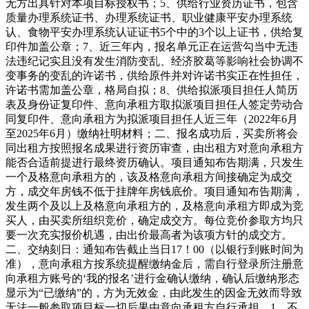
无方出具针对本项目标授权书；5、供给行业资历证书，包含
质量办理系统证书、办理系统证书、职业健康平安办理系统
认、食物平安办理系统认证证书5个中的3个以上证书，供给复
印件加盖公章；7、近三年内，报名单元正在运营勾当中无违
法违纪记实且没有发生消防变乱、经济胶葛等影响社会协调不
变事务的变乱的许诺书，供给原件并对许诺书实正在性担任，
许诺书需加盖公章，格局自拟；8、供给拟派项目担任人简历
表及身份证复印件、意向承租方取拟派项目担任人签定劳动合
同复印件、意向承租方为拟派项目担任人近三年（2022年6月
至2025年6月）缴纳社明材料；二、报名成功后，买卖所将会
同出租方按照报名成果进行资历审查，由出租方对意向承租方
能否合适前提进行最终资历确认。项目通知布告期满，只发生
一个及格意向承租方的，该及格意向承租方间接确定为成交
方，成交年房钱不低于挂牌年房钱底价。项目通知布告期满，
发生两个及以上及格意向承租方的，及格意向承租方即成为竞
买人，由买卖所组织竞价，确定成交方。每位竞价参取方均只
要一次充实报价机遇，由出价最高者为该项方针的成交方。
二、交纳刻日：通知布告截止当日17！00（以银行到账时间为
准），意向承租方按系统提醒缴纳金后，需自行登录所注册意
向承租方账号的‘我的报名’进行金确认缴纳，确认后缴纳形态
显示为“已缴纳”的，方为无效金，由此发生的因金无效而导致
无法一般参取项目标一切后果由意向承租方自行承担。1、不