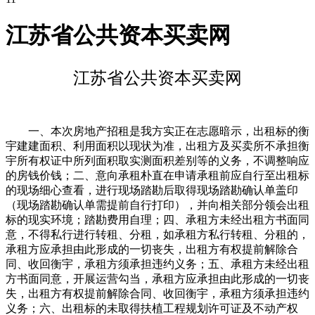
江苏省公共资本买卖网
江苏省公共资本买卖网
一、本次房地产招租是我方实正在志愿暗示，出租标的衡
宇建建面积、利用面积以现状为准，出租方及买卖所不承担衡
宇所有权证中所列面积取实测面积差别等的义务，不调整响应
的房钱价钱；二、意向承租朴直在申请承租前应自行至出租标
的现场细心查看，进行现场踏勘后取得现场踏勘确认单盖印
（现场踏勘确认单需提前自行打印），并向相关部分领会出租
标的现实环境；踏勘费用自理；四、承租方未经出租方书面同
意，不得私行进行转租、分租，如承租方私行转租、分租的，
承租方应承担由此形成的一切丧失，出租方有权提前解除合
同、收回衡宇，承租方须承担违约义务；五、承租方未经出租
方书面同意，开展运营勾当，承租方应承担由此形成的一切丧
失，出租方有权提前解除合同、收回衡宇，承租方须承担违约
义务；六、出租标的未取得扶植工程规划许可证及不动产权