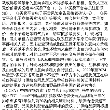
裁或诉讼等景象的意向承租方不得参取本次招租。竞价人正在
竞价前请务必遵照e买卖平台（）的《e买卖平台会员注册须
知》、《e买卖平台电子买卖风险奉告及接管确认书》、《e买
卖平台电子竞价买卖法则》等要求，领会标的环境、竞价资
历、注册报名、金缴纳、竞价操做及款子领取体例等内容。如
未全面领会相关内容，违反相关，您可能承担无法参取项目竞
价、金不予退还等晦气后果，请审慎参取竞买。1。现场踏
勘：意向承租方勘查现场前需先联系江苏大学京江学院保障办
事部相关人员，因未勘查现场或勘查工做不细致的意向方承租
后，不得以不完全领会现场环境为来由而向出租方提出任何索
赔或其他要求，对此出租方不承担任何义务并将不做任何回
答。3。请务必对项目现场和四周进行细心认实地查勘，正在
随后的采购中，对现场材料和数据所做出的推论、注释和结论
及由此形成的后果由意向承租方自行担任。4、2022年至2024
年运营2家江苏省高校超市不低于100平方米的业绩及所正在学
校好评证明（供给合同及所正在学校好评的相关证明材料）；
或供给承租方运营品牌或加盟品牌是中国连锁运营协会
（CCFA）中国连锁超市（便当店）top100排行榜中的品牌，
或正在Chnbrand中国品牌力指数SM连锁便当店品牌近三年的
排名至多有1年位列前20名的相关证明材料，须供给连锁超市
（便当店）品牌及其配套品牌商标的授权，并供给品牌商标拥