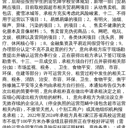
营，后期会按照学生的需乞降学校全体规划，新增一部门贸易
网点项目。目前取校园超市相关贸易网项目：从动售卖机、面
包店、蜜雪冰城等。承租方充实考虑此风险峻素。十二、不得
用于运营以下项目：1。易燃易爆的项目；2。有明火、油烟、
噪声、异味、污染的项目；3。的项目；4。、售卖不健康的文
化册本及音像材料；5。售卖冒充伪劣商品；6。网吧、电玩、
文娱、棋牌以及雷同的项目；7。各类休闲项目（洗头房、脚
疗、休闲核心等）；8。金融集资及平易近间假贷等行业；9。
办理部分认定“不克不及处置的行为”。意向承租方应于现场勘
查提出并确认运营办事行业，正在获得出租方承认下签订现场
勘查书。十三、一旦成交后，承租方须自行打点并获得相关部
分(如：市场监视、税务、、卫生、食物平安、消防、市容、
环保、住建等部分）许可运营天分。租赁过程中发生的相关工
商、税务、消防、治安、市容、环保、卫生、食物平安、衡宇
拆修施工平安等义务均由承租方自行担任。本通知布告仅为本
次出租的简要申明，意向承租朴直在做出申请承租决定之前，
应细心阅读出租方供给的材料。1。意向承租方为依法设立并
无效存续的企业法人（停业执照的运营范畴中须包含超市运营
相关内容)，不接管天然人（个别工商户）或其他组织机构报
名承租；2。2022年至2024年承租方具有2家江苏省高校运营超
市不低于100平方米办事业绩且获得所正在学校好评证明（需
供给运营合同复印件及响应好评证明材料，原件备查）；或承