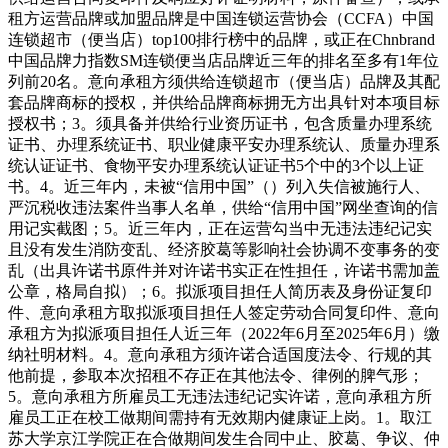
租方运营品牌或加盟品牌是中国连锁运营协会（CCFA）中国
连锁超市（便当店）top100排行榜中的品牌，或正在Chnbrand
中国品牌力指数SM连锁便当店品牌近三年的排名至多有1年位
列前20名。意向承租方须供给连锁超市（便当店）品牌及其配
套品牌商标的授权，并供给品牌商标拥无方出具针对本项目标
授权书；3。须具备并供给行业资历证书，包含质量办理系统
证书、办理系统证书、职业健康平安办理系统认、质量办理系
统认证证书、食物平安办理系统认证证书5个中的3个以上证
书。4。近三年内，未被“信用中国”（）列入失信被施行人、
严沉税收违法案件当事人名单，供给“信用中国”网坐查询的信
用记实截图；5。近三年内，正在运营勾当中无违法违纪记实
且没有发生消防变乱、经济胶葛等影响社会协调不变事务的变
乱（出具许诺书原件并对许诺书实正在性担任，许诺书需加盖
公章，格局自拟）；6。拟派项目担任人简历表及身份证复印
件、意向承租方取拟派项目担任人签定劳动合同复印件、意向
承租方为拟派项目担任人近三年（2022年6月至2025年6月）缴
纳社明材料。4。意向承租方须许诺合适国度法令、行规的其
他前提，参取本次招租不存正在其他法令、律例的脾气形；
5。意向承租方所雇员工无违法违纪记实许诺，意向承租方所
雇员工正在校工做期间需持有无效期内健康证上岗。1。取江
苏大学京江学院正在合做期间发生合同中止、胶葛、争议、仲