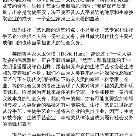
及节约资本。生物手艺企业要服膺总理的：“要确保产质量
量，出格是食物平安，决不克不及以人平易近的健康和生命换
取企业的成长。一个企业家身上应流着的血液。”。
因为生物手艺风险的这些特点，不只要物手艺专家和生物
手艺企业承担本人的一份社会义务，并且做为现代社会主要构
成部门的也该当承担更大的社会义务。
英国哲学家大卫休谟（David Hume）曾说过：“一切人类
勤奋的伟风雅针，正在于获得幸福。”然而，跟着隆隆的工业
文明慢慢覆没绿色山野，跟着悄无声息的生物手艺改变着生物
和改变着我们本身，我们不由为人类将来的福祉深深忧愁我们
应若何正在现代文明的框架下逃求人类的幸福？科学家、企
业、等的社会义务的提出正表现了人类对将来幸福的思虑和现
实逃求。恰是因为有越来越多的科学家、企业和接管、奉行和
实践本身的社会义务，我们将来的糊口才有可能变得愈加幸福
和夸姣，人类配合的福祉才有可能实现。生物手艺是21世纪的
从导手艺，生物手艺企业是将来企业的焦点企业。因而，生物
科技专家、生物手艺企业、等相关从体该当成为履行社会义务
的前锋和表率！
现代社会中生物科技工做者的研究开展日益离不开社会支