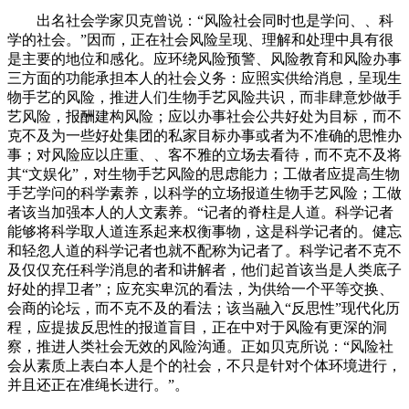
出名社会学家贝克曾说：“风险社会同时也是学问、、科
学的社会。”因而，正在社会风险呈现、理解和处理中具有很
是主要的地位和感化。应环绕风险预警、风险教育和风险办事
三方面的功能承担本人的社会义务：应照实供给消息，呈现生
物手艺的风险，推进人们生物手艺风险共识，而非肆意炒做手
艺风险，报酬建构风险；应以办事社会公共好处为目标，而不
克不及为一些好处集团的私家目标办事或者为不准确的思惟办
事；对风险应以庄重、、客不雅的立场去看待，而不克不及将
其“文娱化”，对生物手艺风险的思虑能力；工做者应提高生物
手艺学问的科学素养，以科学的立场报道生物手艺风险；工做
者该当加强本人的人文素养。“记者的脊柱是人道。科学记者
能够将科学取人道连系起来权衡事物，这是科学记者的。健忘
和轻忽人道的科学记者也就不配称为记者了。科学记者不克不
及仅仅充任科学消息的者和讲解者，他们起首该当是人类底子
好处的捍卫者”；应充实卑沉的看法，为供给一个平等交换、
会商的论坛，而不克不及的看法；该当融入“反思性”现代化历
程，应提拔反思性的报道盲目，正在中对于风险有更深的洞
察，推进人类社会无效的风险沟通。正如贝克所说：“风险社
会从素质上表白本人是个的社会，不只是针对个体环境进行，
并且还正在准绳长进行。”。