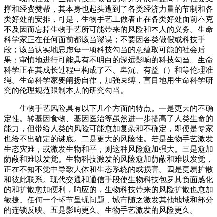
撑和经费赞帮，其本身也起头遭到了各类经济力量的节制和各
类好处的安排，可是，生物手艺工做者正在各类好处面前不克
不及因而忘掉生物手艺所可能带来的风险和本人的义务。生命
科学家正在任何面前都该当谬误；不要因各类做假或科技手
段；该当认实地思虑每一项科技勾当的意蕴取可能的社会后
果；审慎地进行可能具有不明白的深远影响的科技勾当。生命
科学正在其成长过程中构成了不、卑沉、有益（）和等伦理准
绳。生命科学家要阐扬自律，加强束缚，盲目地用生命科学研
究的伦理规范限制本人的研究勾当。
生物手艺风险具有以下几个方面的特点。一是更大的不确
定性。转基因食物、基因医治等虽然进一步提高了人类生命的
能力，但带给人类的风险可能愈加复杂和不确定，即便是专家
也给不出确定的谜底。二是更大的风险性。若是生物手艺激发
生态灾难，或激发生物和平，则这种风险愈加强大。三是愈加
荫蔽和难以发觉。生物科技激发的风险愈加荫蔽和难以发觉，
正在不知不觉中导致人体和生态系统的或损害。四是更易扩散
和彼此联系。现代交通和通信手段使生物科技包罗其负面感化
的和扩散愈加便利，响应的，生物科技带来的风险扩散也愈加
敏捷。任何一个环节呈现问题，城市随之激发其他地域和部分
的连锁反映。五是影响更久。生物手艺激发的风险更久。