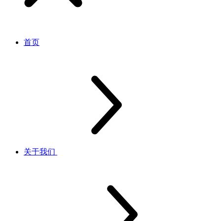
首页
关于我们