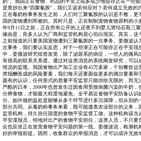
奶”。我国正在食物、药品的平安上或多或少地会存正在一些
是查抄出来“四聚氰胺”，我们又该若何应对？若何成立无效
正在毒奶粉事务发生之前，人们对三聚氰胺的认识是不敷，更
国的宠物遭到而被的。其时只是，正在制制宠物食物原料的小麦
年9月11日之前，正在所有公开的上还查不到婴儿肾结石取三
缘由是，良多人认为厂商和监管机构居心坦白现实。其实，这
之前报道的只要美国宠物遭到三聚氰胺的一次事务。姜微波认为
次事务，我们要认实反思，对于一些潜正在可能存正在平安现
中，姜微波研究组曾发觉，除了泌尿系的病症，一些人的痛风
有很高的联系关系度。通过对这类消息的系统阐发研究，可以
情况的监视。我国食物出产加工企业有45万多家，个别餐饮运
类报酬形成的风险要素，我们每天还要面临更多的偶尔要素和
题有的认识，任何形式的质量平安监管只能供给无限的，而无法
严酷的日本，2000年也曾发生过因食用受致病菌污染的牛奶
分辨食物，才能最大程度地避免。全平易近食物平安防备认识
分。如许做的益处是能够从多个环节进行多沉保障，但从别的
部分共同。从毒奶粉事务来看，既可能逃查农业部分的义务，
监管机构，持久担任国度的食物平安监督工做。这种机构该当
平安谍报员，特地对出产的食物平安担任，这类人员，不只要
众也应坐正在发觉食物平安问题的第一线。姜微波说，检测机
好的举报前提。因而，收集群众的举报消息，才可以或许无效