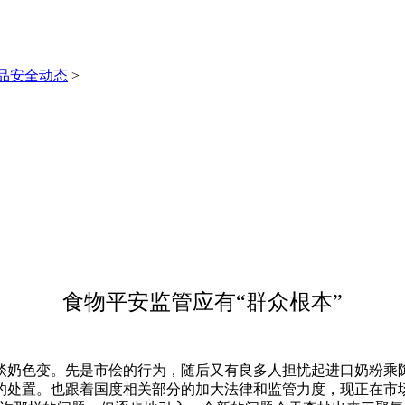
品安全动态
>
食物平安监管应有“群众根本”
奶色变。先是市侩的行为，随后又有良多人担忧起进口奶粉乘隙
的处置。也跟着国度相关部分的加大法律和监管力度，现正在市