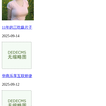
11年的三吃㚫片子
2025-09-14
华商乐享互联矫捷
2025-09-12