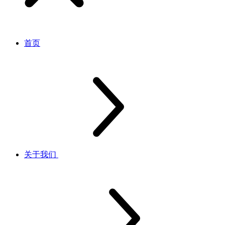
首页
关于我们