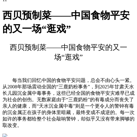
西贝预制菜——中国食物平安
的又一场“逛戏”
西贝预制菜——中国食物平安的又一
场“逛戏”
每当我们回忆中国的食物平安问题，总会不由心头一紧。
从2008年那场震动全国的“三鹿奶粉事务”，到2025年甘肃天水
长儿园沉金属中毒事务，这些已经全国的食物平安灾难早已成
为社会的创伤。无数家庭由于“三鹿奶粉”的有毒成分而丧失了
亲人的健康，而“天水沉金属中毒”则是一个更令人的警钟有毒
的沉金属正在孩子的身体里暗藏，最终变成不成逆的。每一次
如许的事务都给整个社会敲响警钟，却似乎又没有带来脚够的
取改变。