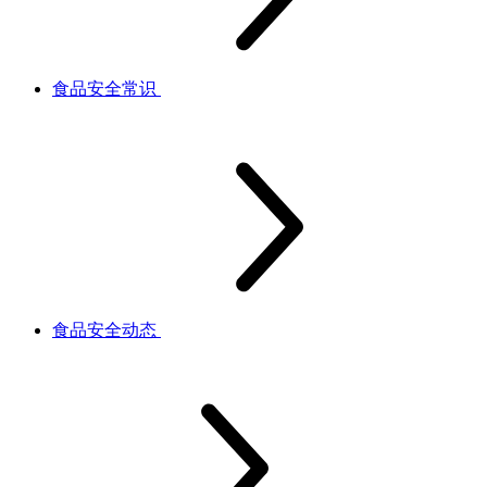
食品安全常识
食品安全动态