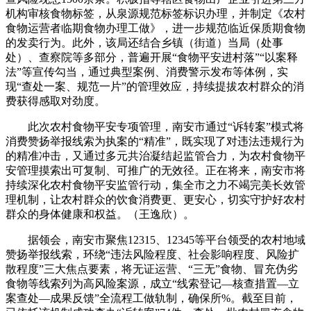
机构审核食物标签，从泉源规范标签标识办理，并制定《农村
食物运营者临期食物办理工做》，进一步规范临近保质期食物
的发卖行为。此外，该局还结合乡镇（街道）当局（处事
处）、查察院等多部分，普遍开展“食物平安进村落”“以案释
法”等宣传勾当，通过典型案例、消费警示发布等体例，实
现“查处一案、规范一片”的管理效应，持续提拔农村群众的消
费获得感取对劲度。
此次农村食物平安专项管理，南安市通过“诉转案”模式将
消费赞扬举报线索为执案的“精准”，既实现了对违法违规行为
的精准冲击，又通过多元共治凝结起监管合力，为农村食物平
安管理摸索出可复制、可推广的无效径。正在将来，南安市将
持续深化农村食物平安监管行动，集全市之力不竭完美长效管
理机制，让农村群众的饮食消费更、更安心，切实守护好农村
群众的身体健康和权益。（王逸欣）。
据领会，南安市聚焦12315、12345等平台领受的农村地域
赞扬举报线索，环绕“违法风险程度、社会影响程度、风险扩
散程度”三大焦点要素，将无证运营、“三无”食物、冒充伪劣
食物等线索列为高风险案源，成立“线索登记—核查措置—立
案查处—成果反馈”全流程工做轨制，确保所%。截至目前，