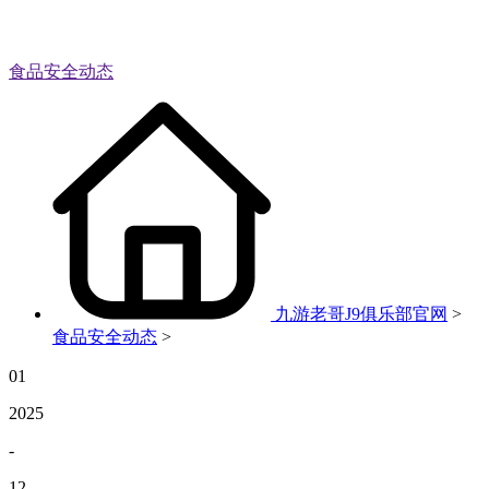
食品安全动态
九游老哥J9俱乐部官网
>
食品安全动态
>
01
2025
-
12