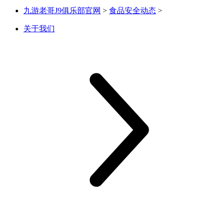
九游老哥J9俱乐部官网
>
食品安全动态
>
关于我们