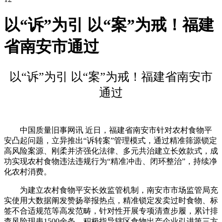
以“诉”为引 以“案”为戒！福建
省南安市通过
以“诉”为引 以“案”为戒！福建省南安市
通过
中国质量旧事网讯 近日，福建省南安市针对农村食物平
安凸起问题，立异推出“诉转案”管理模式，通过精准筛源锁定
高风险案源、刚柔并济强化法律、多元共治建立长效款式，成
功实现农村食物违法违规行为“精准冲击、闭环整治”，持续净
化农村消费。
为建立农村食物平安长效监管机制，南安市市场监管局充
实使用大数据阐发赞扬举报热点，精准锁定发卖过时食物、标
签不合适规范等高发范畴，针对性开展专项清查步履，累计排
查风险现患1500余条。积极指导辖区食物出产企业引进第三方