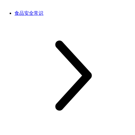
食品安全常识