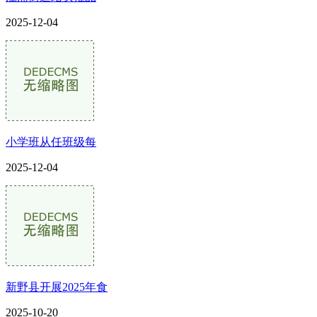
2025-12-04
小学班从任班级每
2025-12-04
新野县开展2025年食
2025-10-20