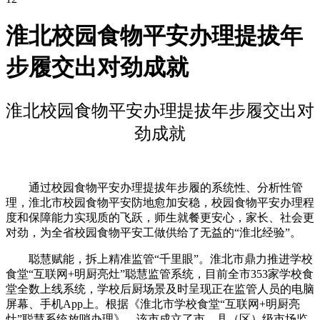
淮北校园食物平安办理提拔年
步履交出对劲成就
淮北校园食物平安办理提拔年步履交出对
劲成就
通过校园食物平安办理提拔年步履的系统性、分析性管
理，淮北市校园食物平安防地愈加安稳，校园食物平安办理程
度和保障能力实现质的飞跃，师生就餐更安心，家长、社会更
对劲，为全省校园食物平安工做供给了无益的“淮北经验”。
聪慧赋能，拆上精准监管“千里眼”。淮北市鼎力推进学校
食堂“互联网+明厨亮灶”聪慧监管系统，目前全市353家学校食
堂全数上线系统，学校后厨场景及时呈现正在监管人员的电脑
屏幕、手机App上。根据《淮北市学校食堂“互联网+明厨亮
灶”聪慧系统放哨办理》，该市成立了市、县（区）级市场监