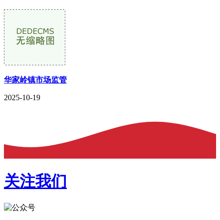
华家岭镇市场监管
2025-10-19
关注我们