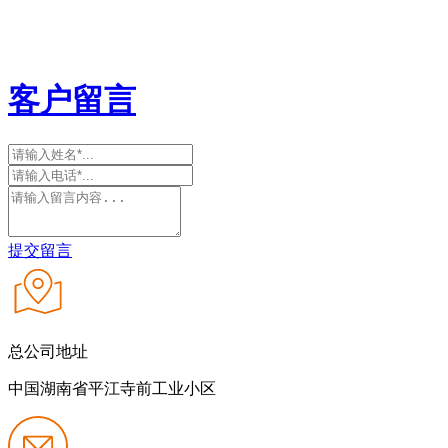
客户留言
提交留言
总公司地址
中国湖南省平江寺前工业小区