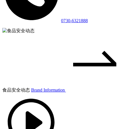
0730-6321888
食品安全动态
Brand Information