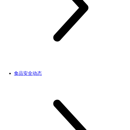
食品安全动态