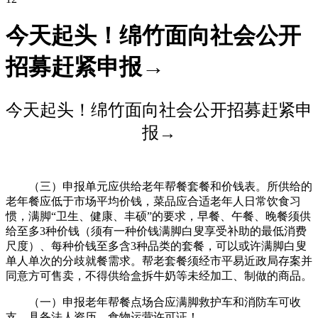
今天起头！绵竹面向社会公开
招募赶紧申报→
今天起头！绵竹面向社会公开招募赶紧申
报→
（三）申报单元应供给老年帮餐套餐和价钱表。所供给的
老年餐应低于市场平均价钱，菜品应合适老年人日常饮食习
惯，满脚“卫生、健康、丰硕”的要求，早餐、午餐、晚餐须供
给至多3种价钱（须有一种价钱满脚白叟享受补助的最低消费
尺度）、每种价钱至多含3种品类的套餐，可以或许满脚白叟
单人单次的分歧就餐需求。帮老套餐须经市平易近政局存案并
同意方可售卖，不得供给盒拆牛奶等未经加工、制做的商品。
（一）申报老年帮餐点场合应满脚救护车和消防车可收
支，具备法人资历、食物运营许可证！