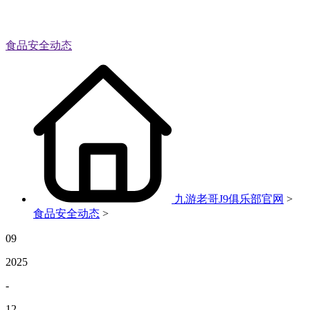
食品安全动态
九游老哥J9俱乐部官网
>
食品安全动态
>
09
2025
-
12