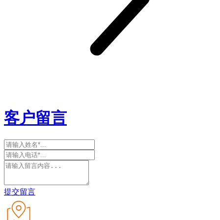
客户留言
提交留言