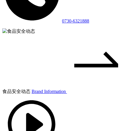
0730-6321888
食品安全动态
Brand Information