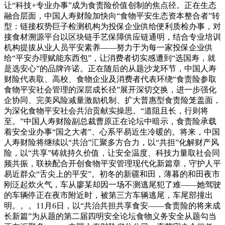
让“科技+专业办事”成为食责险价值创制的焦点径。正在生态
融合层面，中国人寿财险加快向“食物平安生态资本整合者”转
型：链接权势巨子检测机构为投保企业供给便利质检办事，对
接食材溯源平台以区块链手艺保障供应链通明，结合专业培训
机构提拔从业人员平安素养——努力于为每一家投保企业供
给“平安办理赋能东西包”，让消费者切实感遭到“选国寿，就
是选安心”的品牌许诺。正在随后的从题沙龙环节，中国人寿
财险代表取、高校、食物企业及消费者代表环绕“食责险参取
食物平安社会管理的深层成长径”展开深切交换，进一步强化
企协同、完美风险减量激励机制、扩大普惠型食责险笼盖面，
为深化食物平安社会共治贡献实操思。“道阻且长，行则将
至。”中国人寿财险副总裁曹原正在论坛中暗示，食责险承载
着安全业办事“国之大者”、心系平易近生冷暖的。将来，中国
人寿财险将继续以“共治”汇聚多方合力，以“共担”化解财产风
险，以“共享”铸就持久价值，让安全温度、科技力量取社会同
频共振，联袂配合开创食物平安管理现代化新篇章，守护人平
易近群众“舌尖上的平安”。初冬的新疆和田，薄暮的和田夜市
刚泛起炊火气，车从廖某却因一场不测逃尾犯了难——她驾驶
的车辆停正在夜市附近时，被第三方车辆逃尾，车尾部撞出
明。。。11月6日，以“共治共担共享食安——食责险的将来成
长新篇”为从题的第二届四明安全论坛食物义务安全从题勾当