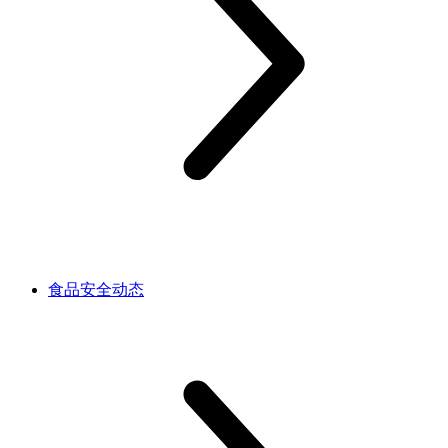
食品安全动态