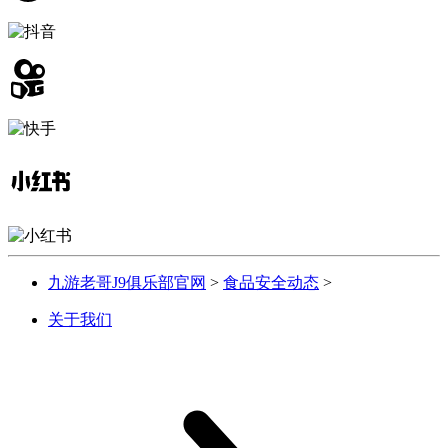
九游老哥J9俱乐部官网
>
食品安全动态
>
关于我们