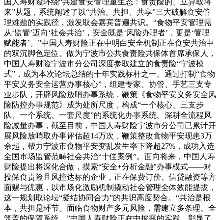
国人寿财险环绕“共建食安管理重生态：食责险的、立异取将
来”从题，系统阐述了以“共治、共担、共享”三大破解食安管
理难题的实践径，激发取会嘉宾普遍共识。“食物平安管理需
从‘监管’迈向‘社会共治’，安全既是‘风险办理者’，更是‘管理
赋能者’。”中国人寿财险正在中明白安全机制正在食安共治中
的双沉脚色定位。做为宁波市公共食责险共保体首席承保人，
中国人寿财险宁波市分公司深度参取建立的食责险“宁波模
式”，成为本次论坛总结的十年实践标杆之一。通过打制“食物
平安义务安全运营办事核心”，组建专家、协管、手艺三支专
业步队，开辟风险放哨办事系统，鞭策《食物平安义务安全风
险防控办事规范》成为处所尺度，构成“一个核心、三支步
队、一个系统、一套尺度”的系统化办事系统。深耕全流程风
险减量办事，截至目前，中国人寿财险宁波市分公司已累计开
展风险放哨取办事评估超14万次，鞭策整改食物平安现患3万
余起，帮力宁波市食物平安变乱发生率下降超27%，成功入选
全国市场监管范畴社会共治“十佳案例”。面向将来，中国人寿
财险提出将深化合做，摸索“安全+分析金融”办事模式——对
投保食责险且风控达标的企业，正在保费订价、信贷融资等方
面赐与优惠，以市场化激励机制撬动社会管理全体效能提拔，
这一规划取论坛“凝结协同合力”的共识高度契合。“共治是根
本，共担是环节。面临食物财产多元风险，需建立多条理、全
笼盖的保障系统。”中国人寿财险正在中披露的实践，彰显了