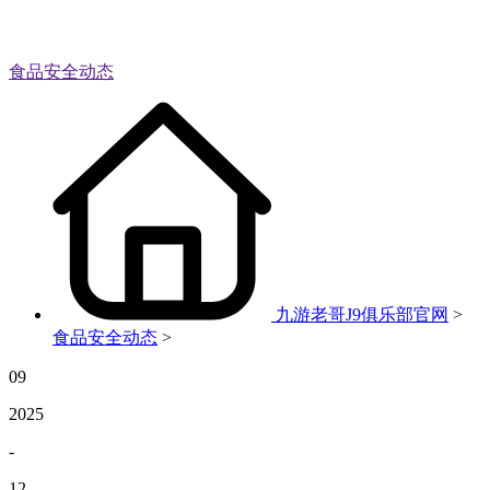
食品安全动态
九游老哥J9俱乐部官网
>
食品安全动态
>
09
2025
-
12