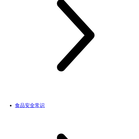
食品安全常识