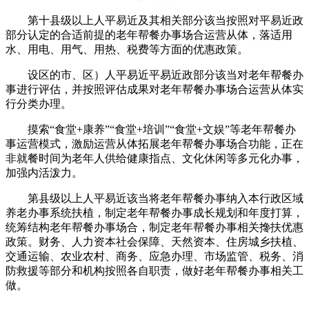
第十县级以上人平易近及其相关部分该当按照对平易近政
部分认定的合适前提的老年帮餐办事场合运营从体，落适用
水、用电、用气、用热、税费等方面的优惠政策。
设区的市、区）人平易近平易近政部分该当对老年帮餐办
事进行评估，并按照评估成果对老年帮餐办事场合运营从体实
行分类办理。
摸索“食堂+康养”“食堂+培训”“食堂+文娱”等老年帮餐办
事运营模式，激励运营从体拓展老年帮餐办事场合功能，正在
非就餐时间为老年人供给健康指点、文化休闲等多元化办事，
加强内活泼力。
第县级以上人平易近该当将老年帮餐办事纳入本行政区域
养老办事系统扶植，制定老年帮餐办事成长规划和年度打算，
统筹结构老年帮餐办事场合，制定老年帮餐办事相关搀扶优惠
政策。财务、人力资本社会保障、天然资本、住房城乡扶植、
交通运输、农业农村、商务、应急办理、市场监管、税务、消
防救援等部分和机构按照各自职责，做好老年帮餐办事相关工
做。