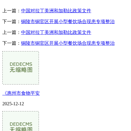
上一篇：
中国对拉丁美洲和加勒比政策文件
下一篇：
铜陵市铜官区开展小型餐饮场合现患专项整治
上一篇：
中国对拉丁美洲和加勒比政策文件
下一篇：
铜陵市铜官区开展小型餐饮场合现患专项整治
《惠州市食物平安
2025-12-12