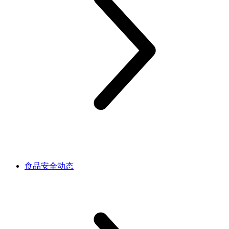
食品安全动态