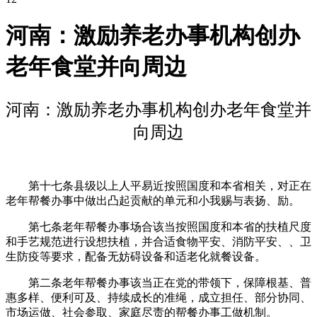
河南：激励养老办事机构创办
老年食堂并向周边
河南：激励养老办事机构创办老年食堂并
向周边
第十七条县级以上人平易近按照国度和本省相关，对正在
老年帮餐办事中做出凸起贡献的单元和小我赐与表扬、励。
第七条老年帮餐办事场合该当按照国度和本省的扶植尺度
和手艺规范进行设想扶植，并合适食物平安、消防平安、、卫
生防疫等要求，配备无妨碍设备和适老化就餐设备。
第二条老年帮餐办事该当正在党的带领下，保障根基、普
惠多样、便利可及、持续成长的准绳，成立担任、部分协同、
市场运做、社会参取、家庭尽责的帮餐办事工做机制。