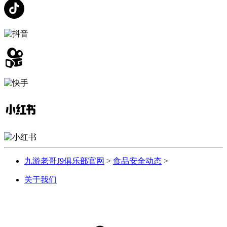
九游老哥J9俱乐部官网
>
食品安全动态
>
关于我们