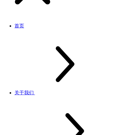
首页
关于我们