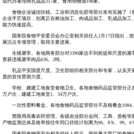
或代办署理商乳成品317家、食用动物油198家。
食物企业诚信扶植。工业和消息化部等部分发布实施了《食物
企业手艺项目，别离正在粮油加工、肉成品加工、乳成品加工
能力快速提高。
国务院食物平安委员会办公室相关担任人2月17日指出，按照
展沉点专项管理，取得主要进展。
生猪屠宰。各地商务部分对3390家达不到前提和尺度的屠宰
查获违规屠宰肉品636。2吨。
乳品平安国度尺度。卫生部组织相关部分和专家，认实开展乳
度的宣传贯彻力度。
学校、建建工地食堂食物卫生。各地食物药品监管部分正在学校
万户次，建建工地食堂1。34万户次。
一次性塑料餐盒。各地食物药品监管部分不及格餐盒1084。16
禁限用高毒农药管理。各级农业部分会同、工商、质检等部
产物监测总体及格率按往年同口径统计别离为96。8％、99。
国务院食物平安办相关担任人暗示，面临量大面广的食物出产