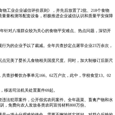
工业企业诚信评价原则》，并先后放置了2批、218个食物
质量量检测等配套设备，积极推进企业诚信认识和质量平安保障
0年针对八项群众较为关心的食物平安难点、热点问题，深切开
规行为的企业予以了裁减。全年共查抄定点屠宰企业23万余次，
沉点完美了婴长儿食物相关国度尺度。同时，加大制修订后新尺
餐饮办事单元166。62万户次，此中，学校食堂13。02
户，移送司法机关处置案件69起。
违法犯罪案件，公开假劣农药案件。全年蔬菜、畜禽产物和水
培训，免费向农人发放各类农药宣传材料800万份。
满是一项十分艰难的使命，需要不懈地抓实抓好，对群众反映的