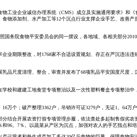
工业企业诚信办理系统（CMS）成立及实施通用要求》和《食物
、食物添加剂、水产加工等12个沉点行业支撑企业手艺、改善产
国务院食物平安委员会的同一摆设，各地域、各相关部分201
企业期限整改，对1768家不合适设置规划、存正在严沉违法违
品尺度清理、整合，审查并发布了68项乳品平安国度尺度，
和建建工地食堂专项整治以及一次性塑料餐盒专项整治中，共查抄
万个；破产整理3362户，吊销许可证3279户，无证1。64万
分结合开展农资打假专项管理步履，依法查处多起制售假劣农资
6％和96。7％。以蔬菜从产区为沉点，加强对农人的手艺指点和
运营者和每生成产加工多达20亿斤食物的巨量，保障食物安