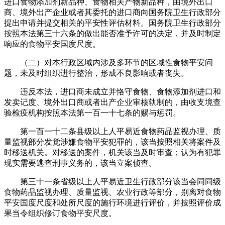
进口食物添加剂新品种、食物相关产物新品种，由境外出口
商、境外出产企业或者其委托的进口商向国务院卫生行政部分
提出申请并提交相关的平安性评估材料。国务院卫生行政部分
按照本法第三十六条的做出能否准予许可的决定，并及时制定
响应的食物平安国度尺度。
（二）对本行政区域内涉及多环节的区域性食物平安问
题，未及时组织进行整治，形成不良影响或者丧失。
违反本法，进口商未成立并恪守食物、食物添加剂进口和
发卖记度、境外出口商或者出产企业审核轨制的，由收支境查
验检疫机构按照本法第一百一十七条的赐与惩罚。
第一百一十二条县级以上人平易近食物药品监视办理、质
量监视部分发觉涉嫌食物平安犯罪的，该当按照相关将案件及
时移送机关。对移送的案件，机关该当及时审查；认为有犯罪
现实需要逃查刑事义务的，该当立案侦查。
第三十一条省级以上人平易近卫生行政部分该当会同同级
食物药品监视办理、质量监视、农业行政等部分，别离对食物
平安国度尺度和处所尺度的施行环境进行评价，并按照评价成
果当令组织修订食物平安尺度。