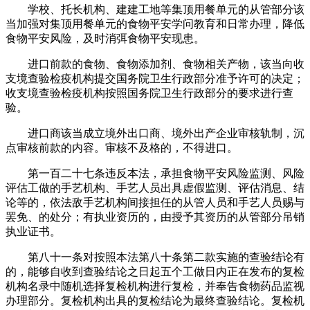
学校、托长机构、建建工地等集顶用餐单元的从管部分该
当加强对集顶用餐单元的食物平安学问教育和日常办理，降低
食物平安风险，及时消弭食物平安现患。
进口前款的食物、食物添加剂、食物相关产物，该当向收
支境查验检疫机构提交国务院卫生行政部分准予许可的决定；
收支境查验检疫机构按照国务院卫生行政部分的要求进行查
验。
进口商该当成立境外出口商、境外出产企业审核轨制，沉
点审核前款的内容。审核不及格的，不得进口。
第一百二十七条违反本法，承担食物平安风险监测、风险
评估工做的手艺机构、手艺人员出具虚假监测、评估消息、结
论等的，依法敌手艺机构间接担任的从管人员和手艺人员赐与
罢免、的处分；有执业资历的，由授予其资历的从管部分吊销
执业证书。
第八十一条对按照本法第八十条第二款实施的查验结论有
的，能够自收到查验结论之日起五个工做日内正在发布的复检
机构名录中随机选择复检机构进行复检，并奉告食物药品监视
办理部分。复检机构出具的复检结论为最终查验结论。复检机