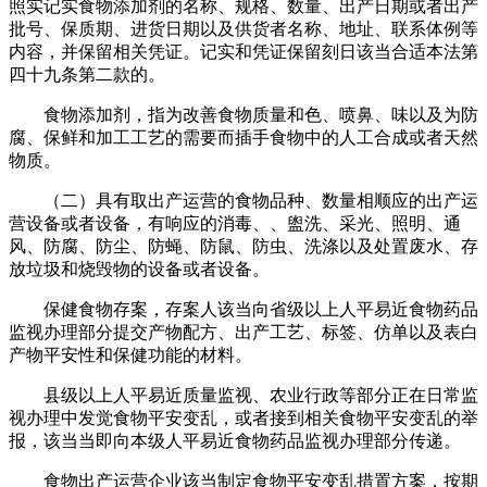
照实记实食物添加剂的名称、规格、数量、出产日期或者出产
批号、保质期、进货日期以及供货者名称、地址、联系体例等
内容，并保留相关凭证。记实和凭证保留刻日该当合适本法第
四十九条第二款的。
食物添加剂，指为改善食物质量和色、喷鼻、味以及为防
腐、保鲜和加工工艺的需要而插手食物中的人工合成或者天然
物质。
（二）具有取出产运营的食物品种、数量相顺应的出产运
营设备或者设备，有响应的消毒、、盥洗、采光、照明、通
风、防腐、防尘、防蝇、防鼠、防虫、洗涤以及处置废水、存
放垃圾和烧毁物的设备或者设备。
保健食物存案，存案人该当向省级以上人平易近食物药品
监视办理部分提交产物配方、出产工艺、标签、仿单以及表白
产物平安性和保健功能的材料。
县级以上人平易近质量监视、农业行政等部分正在日常监
视办理中发觉食物平安变乱，或者接到相关食物平安变乱的举
报，该当当即向本级人平易近食物药品监视办理部分传递。
食物出产运营企业该当制定食物平安变乱措置方案，按期