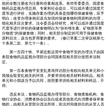
前的全数注册改为注册和存案相连系。有些常委委员、国度食
物药品监视办理总局、专家和社会提出，可以或许通过国度尺
度等进行评价，实施存案办理的具体是指哪些保健食物，应予
明白；改变办理体例后该当加强对保健食物利用原料的办理，
细化相关目次要求。法令委员会经研究，将可以或许通过国度
尺度等进行评价的保健食物明白为“弥补维生素、矿物质等养
分物质”的保健食物；同时，相关部分制定的可用于保健食物
原料目次，该当包罗用量的要求。（修订草案二次审议稿第七
十条第二款、第七十一条）。
第一百四十铁、平易近航运营中食物平安的办理法子由国
务院食物药品监视办理部分会同国务院相关部分按照本法制
定。
第一百条食物平安变乱查询拜访部分有权向相关单元和小
我领会取变乱相关的环境，并要求供给相关材料和样品。相关
单元和小我该当予以共同，按照要求供给相关材料和样品，不
得。
违反本法，食物药品监视办理等部分、食物查验机构、食
物行业协会、消费者协会以告白或者其他形式向消费者保举食
物的，由相关从管部分违法所得，依法对间接担任的从管人员