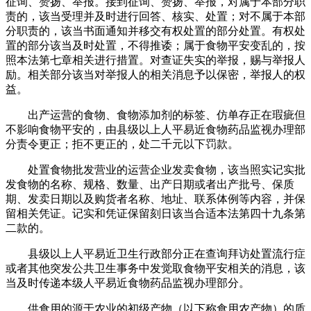
征询、赞扬、举报。接到征询、赞扬、举报，对属于本部分职
责的，该当受理并及时进行回答、核实、处置；对不属于本部
分职责的，该当书面通知并移交有权处置的部分处置。有权处
置的部分该当及时处置，不得推诿；属于食物平安变乱的，按
照本法第七章相关进行措置。对查证失实的举报，赐与举报人
励。相关部分该当对举报人的相关消息予以保密，举报人的权
益。
出产运营的食物、食物添加剂的标签、仿单存正在瑕疵但
不影响食物平安的，由县级以上人平易近食物药品监视办理部
分责令更正；拒不更正的，处二千元以下罚款。
处置食物批发营业的运营企业发卖食物，该当照实记实批
发食物的名称、规格、数量、出产日期或者出产批号、保质
期、发卖日期以及购货者名称、地址、联系体例等内容，并保
留相关凭证。记实和凭证保留刻日该当合适本法第四十九条第
二款的。
县级以上人平易近卫生行政部分正在查询拜访处置流行症
或者其他突发公共卫生事务中发觉取食物平安相关的消息，该
当及时传递本级人平易近食物药品监视办理部分。
供食用的源于农业的初级产物（以下称食用农产物）的质