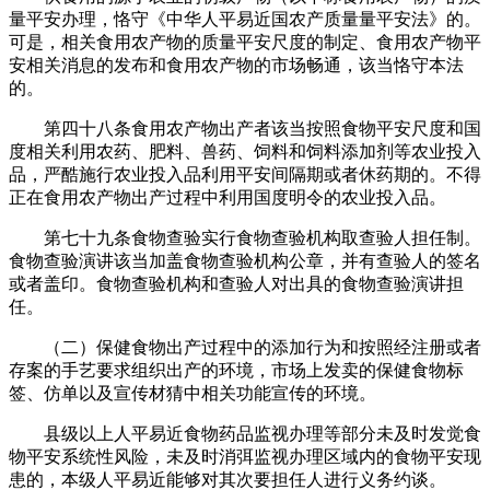
量平安办理，恪守《中华人平易近国农产质量量平安法》的。
可是，相关食用农产物的质量平安尺度的制定、食用农产物平
安相关消息的发布和食用农产物的市场畅通，该当恪守本法
的。
第四十八条食用农产物出产者该当按照食物平安尺度和国
度相关利用农药、肥料、兽药、饲料和饲料添加剂等农业投入
品，严酷施行农业投入品利用平安间隔期或者休药期的。不得
正在食用农产物出产过程中利用国度明令的农业投入品。
第七十九条食物查验实行食物查验机构取查验人担任制。
食物查验演讲该当加盖食物查验机构公章，并有查验人的签名
或者盖印。食物查验机构和查验人对出具的食物查验演讲担
任。
（二）保健食物出产过程中的添加行为和按照经注册或者
存案的手艺要求组织出产的环境，市场上发卖的保健食物标
签、仿单以及宣传材猜中相关功能宣传的环境。
县级以上人平易近食物药品监视办理等部分未及时发觉食
物平安系统性风险，未及时消弭监视办理区域内的食物平安现
患的，本级人平易近能够对其次要担任人进行义务约谈。