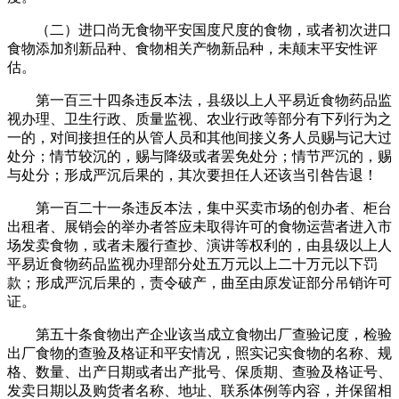
（二）进口尚无食物平安国度尺度的食物，或者初次进口
食物添加剂新品种、食物相关产物新品种，未颠末平安性评
估。
第一百三十四条违反本法，县级以上人平易近食物药品监
视办理、卫生行政、质量监视、农业行政等部分有下列行为之
一的，对间接担任的从管人员和其他间接义务人员赐与记大过
处分；情节较沉的，赐与降级或者罢免处分；情节严沉的，赐
与处分；形成严沉后果的，其次要担任人还该当引咎告退！
第一百二十一条违反本法，集中买卖市场的创办者、柜台
出租者、展销会的举办者答应未取得许可的食物运营者进入市
场发卖食物，或者未履行查抄、演讲等权利的，由县级以上人
平易近食物药品监视办理部分处五万元以上二十万元以下罚
款；形成严沉后果的，责令破产，曲至由原发证部分吊销许可
证。
第五十条食物出产企业该当成立食物出厂查验记度，检验
出厂食物的查验及格证和平安情况，照实记实食物的名称、规
格、数量、出产日期或者出产批号、保质期、查验及格证号、
发卖日期以及购货者名称、地址、联系体例等内容，并保留相