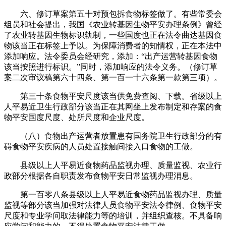
六、修订草案第五十对预包拆食物标签做了。有些常委会
组员和社会提出，我国《农业转基因生物平安办理条例》曾经
了农业转基因生物标识轨制，一些国度也正在法令曲达基因食
物该当正在标签上予以。为保障消费者的知情权，正在本法中
添加响应。法令委员会经研究，添加：“出产运营转基因食物
该当按照进行标识。”同时，添加响应的法令义务。（修订草
案二次审议稿第六十四条、第一百一十六条第一款第三项）。
第三十条食物平安尺度该当供免费查阅、下载。省级以上
人平易近卫生行政部分该当正在其网坐上发布制定和存案的食
物平安国度尺度、处所尺度和企业尺度。
（八）食物出产运营者放置患有国务院卫生行政部分的有
碍食物平安疾病的人员处置接触间接入口食物的工做。
县级以上人平易近食物药品监视办理、质量监视、农业行
政部分根据各自职责发布食物平安日常监视办理消息。
第一百零八条县级以上人平易近食物药品监视办理、质量
监视等部分该当加强对法律人员食物平安法令律例、食物平安
尺度和专业学问取法律能力等的培训，并组织查核。不具备响