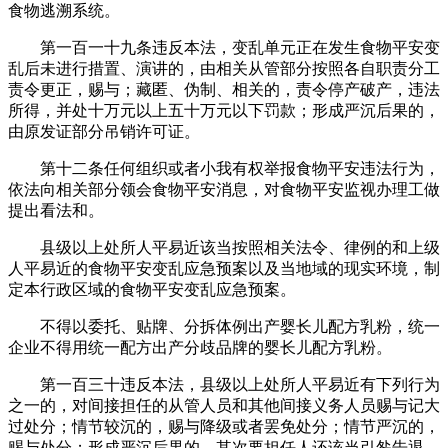
食物逃溯系统。
第一百一十九条违反本法，变乱单元正在发生食物平安变
乱后未进行措置、演讲的，由相关从管部分按照各自职责分工
责令更正，赐与；藏匿、伪制、相关的，责令停产破产，违法
所得，并处十万元以上五十万元以下罚款；形成严沉后果的，
由原发证部分吊销许可证。
第十二条任何组织或者小我有权举报食物平安违法行为，
依法向相关部分领会食物平安消息，对食物平安监视办理工做
提出看法和。
县级以上处所人平易近该当按照相关法令、律例的和上级
人平易近的食物平安变乱应急预案以及当地域的现实环境，制
定本行政区域的食物平安变乱应急预案。
不得以委托、贴牌、分拆体例出产婴长儿配方乳粉，统一
企业不得用统一配方出产分歧品牌的婴长儿配方乳粉。
第一百三十违反本法，县级以上处所人平易近有下列行为
之一的，对间接担任的从管人员和其他间接义务人员赐与记大
过处分；情节较沉的，赐与降级或者罢免处分；情节严沉的，
赐与处分；形成严沉后果的，其次要担任人还该当引咎告退。