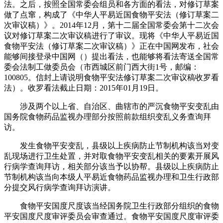
法。之后，按照全国常委会组员和各方面的看法，对修订草案
做了点窜，构成了《中华人平易近国食物平安法（修订草案二
次审议稿）》。2014年12月，第十二届全国常委会第十二次会
议对修订草案二次审议稿进行了审议。现将《中华人平易近国
食物平安法（修订草案二次审议稿）》正在中国网发布，社会
能够间接登录中国网（）提出看法，也能够将看法寄送全国常
委会法制工做委员会（市西城区前门西大街1号，邮编：
100805。信封上请说明食物平安法修订草案二次审议稿收罗看
法）。收罗看法截止日期：2015年01月19日。
涉及两个以上省、自治区、曲辖市的严沉食物平安变乱由
国务院食物药品监视办理部分按照前款组织变乱义务查询拜
访。
发生食物平安变乱，县级以上疾病防止节制机构该当对变
乱现场进行卫生处置，并对取食物平安变乱相关的要素开展风
行病学查询拜访，相关部分该当予以协帮。县级以上疾病防止
节制机构该当向本级人平易近食物药品监视办理和卫生行政部
分提交风行病学查询拜访演讲。
食物平安国度尺度该当经国务院卫生行政部分组织的食物
平安国度尺度审评委员会审查通过。食物平安国度尺度审评委