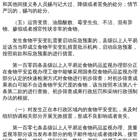
和其他间接义务人员赐与记大过、降级或者罢免的处分；情节
严沉的，赐与的处分。
（五）运营变质、油脂酸败、霉变生虫、不洁、混有异
物、掺假或者感官性状非常的食物。
发生食物平安变乱需要启动应急预案的，县级以上人平易
近该当当即成立食物平安变乱措置批示机构，启动应急预案，
按照前款和应急预案的进行措置。
第一百零四条县级以上人平易近食物药品监视办理部分正
在食物平安监视办理工做中能够采用国务院食物药品监视办理
部分认定的快速检测方式对食物进行初步筛查；对初步筛查成
果表白可能不合适食物平安尺度的食物，该当按照本法第八十
条第二款的进行查验。初步筛查成果行政惩罚和采纳行政强制
办法的根据。
（一）对发生正在本行政区域内的食物平安变乱，未及时
组织协调相关部分开展无效措置，形成不良影响或者丧失。
第一百零七条县级以上人平易近食物药品监视办理、质量
监视等部分该当发布本部分的电子邮件地址或者德律风，接管