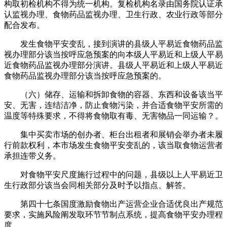
构取初检机构不得为统一机构。复检机构名录由国务院认证承
认监视办理、食物药品监视办理、卫生行政、农业行政等部分
配合发布。
发生食物平安变乱，接到演讲的县级人平易近食物药品监
视办理部分该当按呼应急预案的向本级人平易近和上级人平易
近食物药品监视办理部分演讲。县级人平易近和上级人平易近
食物药品监视办理部分该当按呼应急预案的。
（六）储存、运输和拆卸食物的容器、东西和设备该当平
安、无害，连结洁净，防止食物污染，并合适食物平安所需的
温度等特殊要求，不得将食物取有毒、无害物品一同运输？。
集中买卖市场的创办者、柜台出租者和展销会举办者未履
行前款权利，本市场发生食物平安变乱的，该当取食物运营者
承担连带义务。
对食物平安尺度施行过程中的问题，县级以上人平易近卫
生行政部分该当会同相关部分及时予以指点、解答。
第四十七条国度激励食物出产运营企业合适优良出产规范
要求，实施风险阐发取环节节制点系统，提高食物平安办理程
度。