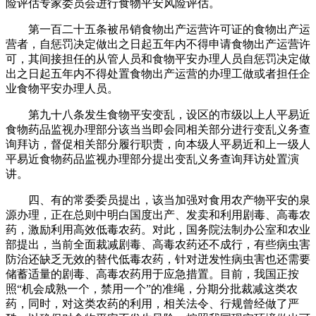
险评估专家委员会进行食物平安风险评估。
第一百二十五条被吊销食物出产运营许可证的食物出产运
营者，自惩罚决定做出之日起五年内不得申请食物出产运营许
可，其间接担任的从管人员和食物平安办理人员自惩罚决定做
出之日起五年内不得处置食物出产运营的办理工做或者担任企
业食物平安办理人员。
第九十八条发生食物平安变乱，设区的市级以上人平易近
食物药品监视办理部分该当当即会同相关部分进行变乱义务查
询拜访，督促相关部分履行职责，向本级人平易近和上一级人
平易近食物药品监视办理部分提出变乱义务查询拜访处置演
讲。
四、有的常委委员提出，该当加强对食用农产物平安的泉
源办理，正在总则中明白国度出产、发卖和利用剧毒、高毒农
药，激励利用高效低毒农药。对此，国务院法制办公室和农业
部提出，当前全面裁减剧毒、高毒农药还不成行，有些病虫害
防治还缺乏无效的替代低毒农药，针对迸发性病虫害也还需要
储蓄适量的剧毒、高毒农药用于应急措置。目前，我国正按
照“机会成熟一个，禁用一个”的准绳，分期分批裁减这类农
药，同时，对这类农药的利用，相关法令、行规曾经做了严