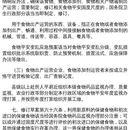
纳响应办法，确保该食物、食物添加剂、食物相关产物遏制出
产运营；需要制定、修订相关食物平安国度尺度的，国务院卫
生行政部分该当当即制定、修订。
用于食物出产运营的东西、设备，指正在食物或者食物添
加剂出产、畅通、利用过程中间接接触食物或者食物添加剂的
机械、管道、传送带、容器、器具、餐具等。
食物平安变乱应急预案该当对食物平安变乱分级、变乱措
置组织批示系统取职责、防止预警机制、措置法式、应急保障
办法等做出。
（三）食物出产运营企业、食物添加剂运营者未按成立并
恪守进货检验记度、出厂查验记度。
县级以上处所人平易近组织本级食物药品监视办理、质量
监视、农业行政等部分制定本行政区域的食物平安年度监视办
理打算，并按照年度打算组织开展工做。
七、修订草案第六十六条，利用新原料的保健食物和初次
进口的保健食物该当经国务院食物药品监视办理部分注册；可
以或许通过国度尺度等进行评价的初次进口的保健食物，以及
其他保健食物实行存案办理。这一将保健食物的办理体例从目