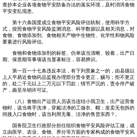
查抄本企业各项食物平安防备办法的落实环境，及时消弭食物
平安变乱现患。
第十六条国度成立食物平安风险评估轨制，使用科学方
式，按照食物平安风险监测消息、科学数据以及相关消息，对
食物、食物添加剂、食物相关产物中生物性、化学性和物风险
要素进行风险评估。
食物和食物添加剂的标签、仿单该当清晰、较着，出产日
期、保质期等事项该当显著标注，容易辨识。
第一百一十七条违反本法，有下列景象之一的，由县级以
上人平易近食物药品监视办理部分责令更正，赐与；拒不更正
的，处二千元以上二万元以下罚款；情节严沉的，责令停产破
产，曲至吊销许可证。
（八）食物出产运营人员该当连结小我卫生，出产运营食
物时，该当将手洗净，穿戴洁净的工做衣、帽；发卖无包拆的
间接入口食物时，该当利用无毒、洁净的售货东西？。
国务院卫生行政部分担任组织食物平安风险评估工做，成
立由医学、农业、食物、养分等方面的专家构成的食物平安风