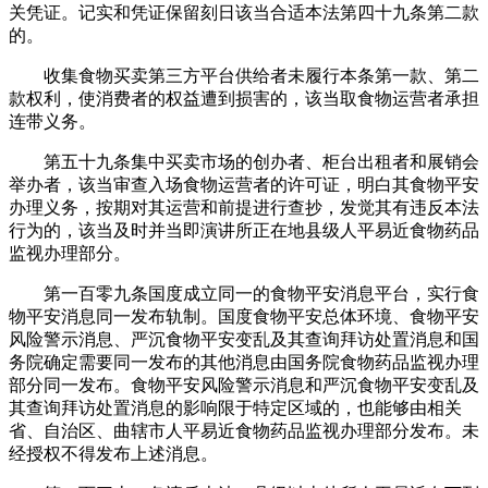
关凭证。记实和凭证保留刻日该当合适本法第四十九条第二款
的。
收集食物买卖第三方平台供给者未履行本条第一款、第二
款权利，使消费者的权益遭到损害的，该当取食物运营者承担
连带义务。
第五十九条集中买卖市场的创办者、柜台出租者和展销会
举办者，该当审查入场食物运营者的许可证，明白其食物平安
办理义务，按期对其运营和前提进行查抄，发觉其有违反本法
行为的，该当及时并当即演讲所正在地县级人平易近食物药品
监视办理部分。
第一百零九条国度成立同一的食物平安消息平台，实行食
物平安消息同一发布轨制。国度食物平安总体环境、食物平安
风险警示消息、严沉食物平安变乱及其查询拜访处置消息和国
务院确定需要同一发布的其他消息由国务院食物药品监视办理
部分同一发布。食物平安风险警示消息和严沉食物平安变乱及
其查询拜访处置消息的影响限于特定区域的，也能够由相关
省、自治区、曲辖市人平易近食物药品监视办理部分发布。未
经授权不得发布上述消息。