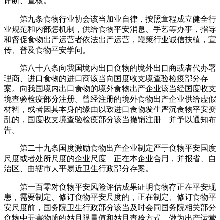
评断、查核。
第九条食物行业协会该当加业自律，按照章程成立健全行
业规范和内部惩机制，供给食物平安消息、手艺等办事，指导
和督促食物出产运营者依法出产运营，鞭策行业诚信扶植，宣
传、普及食物平安学问。
第八十八条向我国境内出口食物的境外出口商或者代办署
理商、进口食物的进口商该当向国度收支境查验检疫部分存
案。向我国境内出口食物的境外食物出产企业该当经国度收支
境查验检疫部分注册。曾经注册的境外食物出产企业供给虚假
材料，或者因其本身的缘由以致进口食物发生严沉食物平安变
乱的，国度收支境查验检疫部分该当撤销注册，并予以通知布
告。
第二十九条国度激励食物出产企业制定严于食物平安国度
尺度或者处所尺度的企业尺度，正在本企业合用，并报省、自
治区、曲辖市人平易近卫生行政部分存案。
第一百零对食物平安风险评估成果证明食物存正在平安现
患，需要制定、修订食物平安尺度的，正在制定、修订食物平
安尺度前，国务院卫生行政部分该当及时会同国务院相关部分
食物中无害物质的姑且限量值和姑且查验方式，做为出产运营