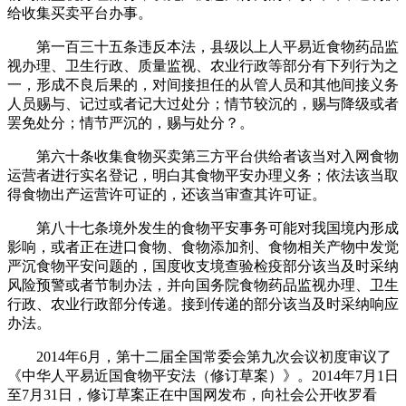
给收集买卖平台办事。
第一百三十五条违反本法，县级以上人平易近食物药品监
视办理、卫生行政、质量监视、农业行政等部分有下列行为之
一，形成不良后果的，对间接担任的从管人员和其他间接义务
人员赐与、记过或者记大过处分；情节较沉的，赐与降级或者
罢免处分；情节严沉的，赐与处分？。
第六十条收集食物买卖第三方平台供给者该当对入网食物
运营者进行实名登记，明白其食物平安办理义务；依法该当取
得食物出产运营许可证的，还该当审查其许可证。
第八十七条境外发生的食物平安事务可能对我国境内形成
影响，或者正在进口食物、食物添加剂、食物相关产物中发觉
严沉食物平安问题的，国度收支境查验检疫部分该当及时采纳
风险预警或者节制办法，并向国务院食物药品监视办理、卫生
行政、农业行政部分传递。接到传递的部分该当及时采纳响应
办法。
2014年6月，第十二届全国常委会第九次会议初度审议了
《中华人平易近国食物平安法（修订草案）》。2014年7月1日
至7月31日，修订草案正在中国网发布，向社会公开收罗看