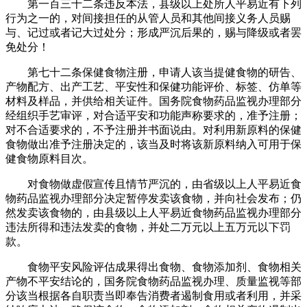
第一百三十二条违反本法，县级以上处所人平易近有下列
行为之一的，对间接担任的从管人员和其他间接义务人员赐
与、记过或者记大过处分；形成严沉后果的，赐与降级或者罢
免处分！
第七十二条保健食物注册，申请人该当提健食物的研告、
产物配方、出产工艺、平安性和保健功能评价、标签、仿单等
材料及样品，并供给相关证件。国务院食物药品监视办理部分
经组织手艺审评，对合适平安和功能声称要求的，准予注册；
对不合适要求的，不予注册并书面说由。对利用新原料的保健
食物做出准予注册决定的，该当及时将该新原料纳入可用于保
健食物原料目次。
对食物做虚假宣传且情节严沉的，由省级以上人平易近食
物药品监视办理部分决定暂停发卖该食物，并向社会发布；仍
然发卖该食物的，由县级以上人平易近食物药品监视办理部分
违法所得和违法发卖的食物，并处二万元以上五万元以下罚
款。
食物平安风险评估成果得出食物、食物添加剂、食物相关
产物不平安结论的，国务院食物药品监视办理、质量监视等部
分该当根据各自职责当即奉告消费者遏制食用或者利用，并采