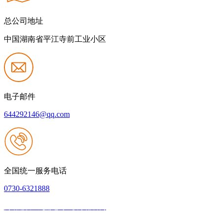
总公司地址
中国湖南省平江寺前工业小区
电子邮件
644292146@qq.com
全国统一服务电话
0730-6321888
网站建设：九游老哥J9俱乐部官网
|
网站地图
本网站支持IPV6