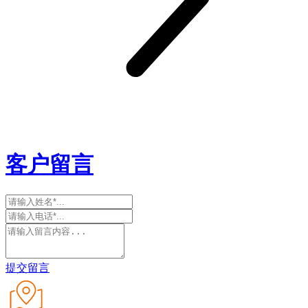
客户留言
提交留言