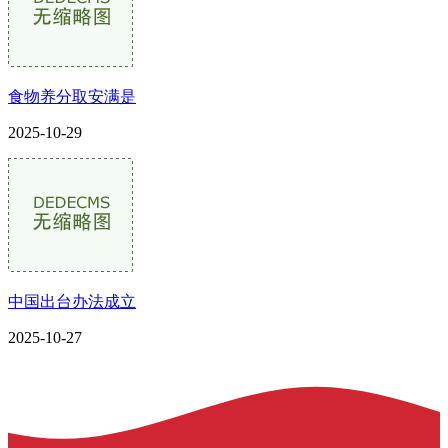
食物养分取安满是
2025-10-29
中国出台办法成立
2025-10-27