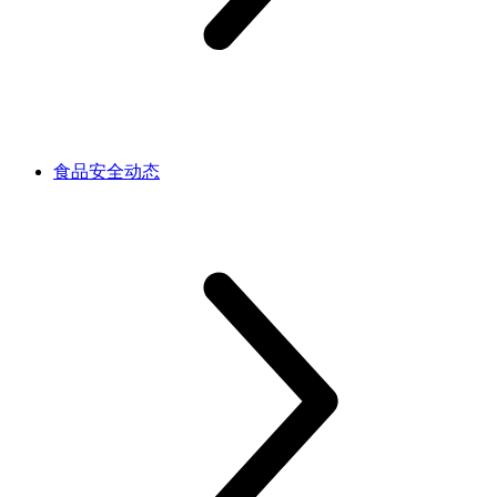
食品安全动态