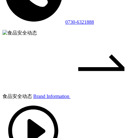
0730-6321888
食品安全动态
Brand Information