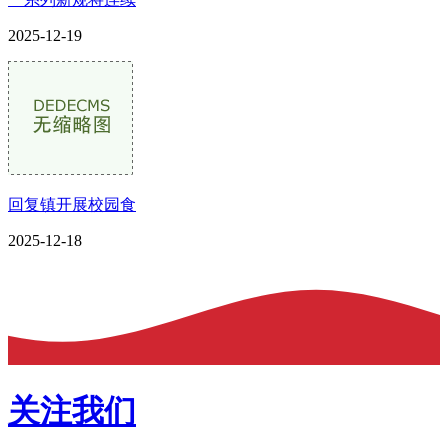
2025-12-19
回复镇开展校园食
2025-12-18
关注我们