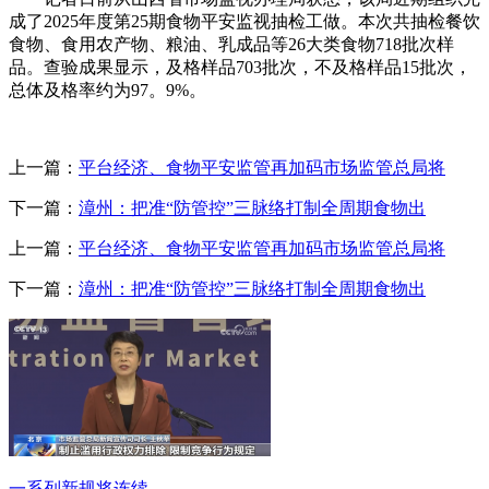
成了2025年度第25期食物平安监视抽检工做。本次共抽检餐饮
食物、食用农产物、粮油、乳成品等26大类食物718批次样
品。查验成果显示，及格样品703批次，不及格样品15批次，
总体及格率约为97。9%。
上一篇：
平台经济、食物平安监管再加码市场监管总局将
下一篇：
漳州：把准“防管控”三脉络打制全周期食物出
上一篇：
平台经济、食物平安监管再加码市场监管总局将
下一篇：
漳州：把准“防管控”三脉络打制全周期食物出
一系列新规将连续