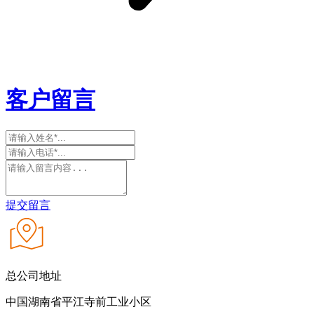
客户留言
提交留言
总公司地址
中国湖南省平江寺前工业小区