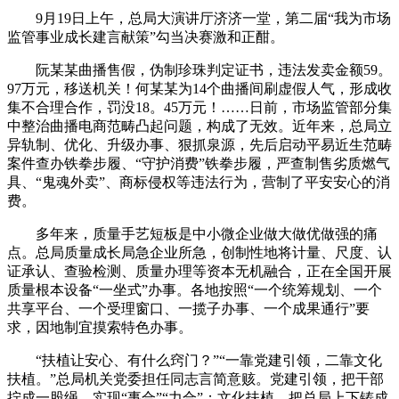
9月19日上午，总局大演讲厅济济一堂，第二届“我为市场
监管事业成长建言献策”勾当决赛激和正酣。
阮某某曲播售假，伪制珍珠判定证书，违法发卖金额59。
97万元，移送机关！何某某为14个曲播间刷虚假人气，形成收
集不合理合作，罚没18。45万元！……日前，市场监管部分集
中整治曲播电商范畴凸起问题，构成了无效。近年来，总局立
异轨制、优化、升级办事、狠抓泉源，先后启动平易近生范畴
案件查办铁拳步履、“守护消费”铁拳步履，严查制售劣质燃气
具、“鬼魂外卖”、商标侵权等违法行为，营制了平安安心的消
费。
多年来，质量手艺短板是中小微企业做大做优做强的痛
点。总局质量成长局急企业所急，创制性地将计量、尺度、认
证承认、查验检测、质量办理等资本无机融合，正在全国开展
质量根本设备“一坐式”办事。各地按照“一个统筹规划、一个
共享平台、一个受理窗口、一揽子办事、一个成果通行”要
求，因地制宜摸索特色办事。
“扶植让安心、有什么窍门？”“一靠党建引领，二靠文化
扶植。”总局机关党委担任同志言简意赅。党建引领，把干部
拧成一股绳，实现“事合”“力合”；文化扶植，把总局上下铸成