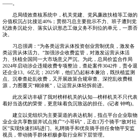
——。
总局绩效查核系统中，机关党建、党风廉政扶植等工做的
分值权沉占比接近40%；贯彻习总主要批示不力、班子遭到党
纪政务沉处分、落实认识形态工做义务不到位的单元，一票否
决。
习总强调：“为各类运营从体投资创业营制优良，激发各
类运营从体活力。”加强涉企收费监管，对激发运营从体活
力、扶植全国同一大市场意义严沉。为此，总局价监合作局
2024年启动涉企违规收费专项整治，查处案件3042件，责令退
还企业13。6亿元；2025年，他们凸起标本兼治，既扶植监测
点、沉拳查处乱收费，又开展政策合规审查、深挖乱收费根
源，力图覆灭“糊涂账”，让运营从体轻拆前进。
此次采访丰硕了我对榜样机关的认知—榜样机关不只代表
着好当选优的荣誉，更意味着负沉致远的担任。(记者 钟鸣)。
建立以党组织为主要渠道的表达机制，指点平台企业取物
业企业共享数据并试点推广“小哥码”，正在1万个骑手“敌对社
区”实现快速扫码进门。礼聘骑手和优良骑手担任食物平安监
视员，带动骑手群体积极参取行业和下层管理。