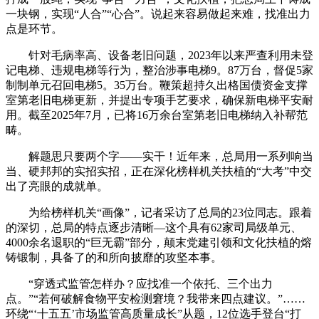
一块钢，实现“人合”“心合”。说起来容易做起来难，找准出力
点是环节。
针对毛病率高、设备老旧问题，2023年以来严查利用未登
记电梯、违规电梯等行为，整治涉事电梯9。87万台，督促5家
制制单元召回电梯5。35万台。鞭策超持久出格国债资金支撑
室第老旧电梯更新，并提出专项手艺要求，确保新电梯平安耐
用。截至2025年7月，已将16万余台室第老旧电梯纳入补帮范
畴。
解题思只要两个字——实干！近年来，总局用一系列响当
当、硬邦邦的实招实招，正在深化榜样机关扶植的“大考”中交
出了亮眼的成就单。
为给榜样机关“画像”，记者采访了总局的23位同志。跟着
的深切，总局的特点逐步清晰—这个具有62家司局级单元、
4000余名退职的“巨无霸”部分，颠末党建引领和文化扶植的熔
铸锻制，具备了的和所向披靡的攻坚本事。
“穿透式监管怎样办？应找准一个依托、三个出力
点。”“若何破解食物平安检测窘境？我带来四点建议。”……
环绕“‘十五五’市场监管高质量成长”从题，12位选手登台“打