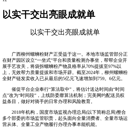
以实干交出亮眼成就单
以实干交出亮眼成就单
广西柳州螺蛳粉财产正受益于这一。本地市场监管部分正
在财产园区设立“一坐式”平台和质量检测办事坐，帮帮企业开
展手艺攻关，将袋拆螺蛳粉产物及格率从70%提拔至97%以
上，无效帮力质量提拔和市场开辟。截至2024年，柳州螺蛳粉
全财产链发卖收入已从最后的5亿元飞速增加到759。6亿元。
催促平台企业奉行“算法取中”，将估计送达时间由“时间
点”改为“时间段”，上线防委靡算法机制；完美网约配送员权
益条目，做好对骑手的日常办理和风险教育。
2018年机构，国度市场监视办理总局(以下简称总局)整合
多个部委的市场监管职责，起头面向全量消费者、全量市场运
营从体、全量工业产物履行办理办事本能机能。