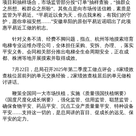
项目和抽样场合，市场监管部分按“订单”抽样查验，“抽群众
之所想、检群众之所盼”。其焦点是向市场传送信赖，素质是
监管为平易近。“平易近以食为天，你点我来检，有我们的守
护，愿你幸福安然……”安徽阜阳的原创平易近谣唱出了此项
惠平易近工做的初志。
针对义务不清、经费不脚问题，指点、杭州等地摸索培育
电梯专业运维办理公司，全体担任采购、安拆、办理、，落实
平安义务。会同相关部分推出电梯全生命周期安全，正在成
都、株洲等地开展摸索并取得成效。
7月22日，总局召开2025年第二季度工做点评会，8家绩效
查核位居前列的单元交换经验，2家绩效查核居后的单元做检
讨讲话。
鞭策全国同一大市场扶植，实施《质量强国扶植纲要》
《国度尺度化成长纲要》，强化监管、信用监管、聪慧监管，
确保食物平安、药品平安、沉点工业产质量量平安、特种设备
平安……支持这一切的，是总局讲的盲目、促成长的远见、保
平安的定力。