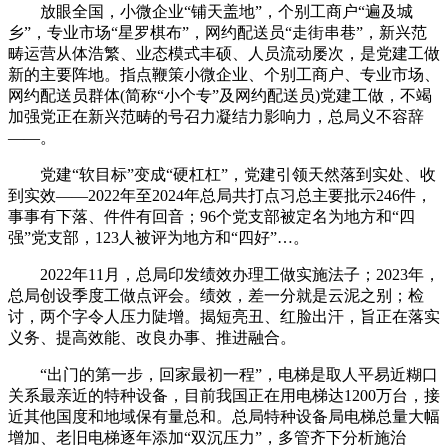
放眼全国，小微企业“铺天盖地”，个别工商户“遍及城
乡”，专业市场“星罗棋布”，网约配送员“走街串巷”，新兴范
畴运营从体浩繁、业态模式丰硕、人员流动屡次，是党建工做
新的主要阵地。指点鞭策小微企业、个别工商户、专业市场、
网约配送员群体(简称“小个专”及网约配送员)党建工做，不竭
加强党正在新兴范畴的号召力凝结力影响力，总局义不容辞
——。
党建“软目标”变成“硬杠杠”，党建引领天然落到实处、收
到实效——2022年至2024年总局共打点习总主要批示246件，
事事有下落、件件有回音；96个党支部被定名为地方和“四
强”党支部，123人被评为地方和“四好”…。
2022年11月，总局印发绩效办理工做实施法子；2023年，
总局创设季度工做点评会。绩效，差一分就是云泥之别；检
讨，两个字令人压力陡增。揭短亮丑、红脸出汗，旨正在落实
义务、提高效能、改良办事、推进融合。
“出门的第一步，回家最初一程”，电梯是取人平易近糊口
关系最亲近的特种设备，目前我国正在用电梯达1200万台，接
近其他国度和地域保有量总和。总局特种设备局电梯总量大幅
增加、老旧电梯逐年添加“双沉压力”，多管齐下分析施治