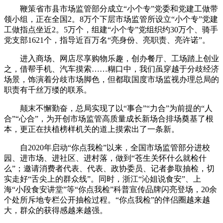
鞭策省市县市场监管部分成立“小个专”党委和党建工做带
领小组，正在全国2。8万个下层市场监管所设立“小个专”党建
工做指点坐近2。5万个，组建“小个专”党组织约30万个、骑手
党支部1621个，指导近百万名“亮身份、亮职责、亮许诺”。
进入商场、网店尽享购物乐趣，创办餐厅、工场踏上创业
之，借帮手机、汽车摸索……糊口中，我们虽穿越于分歧经济
场景，饰演着分歧市场脚色，但都取国度市场监视办理总局的
职责有千丝万缕的联系。
颠末不懈勤奋，总局实现了以“事合”“力合”为前提的“人
合”“心合”，为开创市场监管高质量成长新场合排场奠基了根
本，更正在扶植榜样机关的道上摸索出了一条新。
自2020年启动“你点我检”以来，全国市场监管部分进校
园、进市场、进社区、进村落，做到“苍生关怀什么就检什
么”；邀请消费者代表、代表、政协委员、记者参取抽检，切
实走好“舌尖上的群众线”。同时，浙江“沁姐说食安”、上
海“小段食安讲堂”等“你点我检”科普宣传品牌闪亮登场，20余
个处所斥地专栏公开抽检过程。“你点我检”的伴侣圈越来越
大，群众的获得感越来越强。