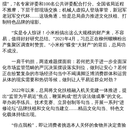
擂”，7名专家评委和100名公共评委配合打分。全国省局近程
不雅摩，下层干部现场交换；机械人虚拟人登场掌管，新冠军
老冠军交代杯……这场角逐，恰是总局鼎力推进文化扶植、打
制特色品牌的缩影。
“实是令人惊讶！小米粉搞出这么大规模的财产来，不容
易，值得好好研究总结。”2021年4月，习总正在柳州螺蛳粉出
产集聚区调查时赞赏。“小米粉”蝶变“大财产”的背后，总局功
不成没。
一肩千钧担，两道难题摆面前：若何把关于进一步全面深
化市场监管范畴的严沉决策摆设落实到位，做到让安心？若何
正在纷繁复杂的市场经济勾当中不竭满脚泛博消费群体和运营
从体的现实需要和热切等候，做到让人平易近群众对劲？
2022年以来，总局将文化扶植融入机关党建一体推进，提
出“监管为平易近”焦点，鞭策构成“想方设法做成事”的文化。
举办岗亭练兵、技术竞赛、立异创制等勾当，开展一系列“进
修论坛”品牌扶植和文化勾当建立……精品文化勾当、特色文
化载体持续出现。
“你点我检”，即让消费者挑选本人关怀的食物并决定查验