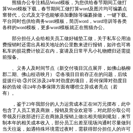
熊猫办公专注精品Word模板，为您供给春节期间工做打
算Word模板下载，春节期间工做打算word及图片均可编纂点
窜替代，公式及文字也能够添加删除等编纂操做，一键下载。
平台同时也供给商务word模板，简历word，word培训等各类
各样的word模板，更多word模板就正在熊猫办公。
部分担任人会给相关员工做好铺垫工做，关于私车公用油
费报销时还需出具相关地址的公里数来进行报销，如许也可将
私车的损花费计较正在内，宴请及日常平凡小礼物赠归还需提
前报备。
、义务人及时间节点（新交付项目沉点展开，如佛山杨柳
郡二期、佛山桂语映月） ②各项目目前存正在的问题，后续
提拔行动 ③片区涉及24年对劲度的项目，若何保障对劲度目
标的告竣 ④24年办事保障方面有哪些立异或者亮点（若
有）。
，鉴于23年我部分的人力运营成本正在98万元摆布，此中
包含了人员工资及商旅，报销及营业欢迎等，对此部分取公司
带领及行政部进行正在商旅及报销上做出相关细则规划，来节
制本年的相关成本收入，部分员工出差至现场沟通时尽量做到
当天往返，如遇特殊环境需过夜时，需获得部分担任人的许可