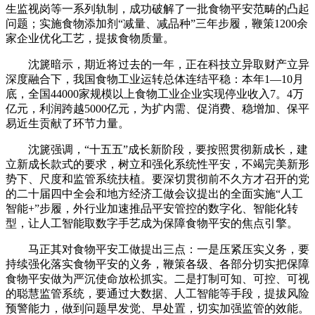
生监视岗等一系列轨制，成功破解了一批食物平安范畴的凸起
问题；实施食物添加剂“减量、减品种”三年步履，鞭策1200余
家企业优化工艺，提拔食物质量。
沈篪暗示，期近将过去的一年，正在科技立异取财产立异
深度融合下，我国食物工业运转总体连结平稳：本年1—10月
底，全国44000家规模以上食物工业企业实现停业收入7。4万
亿元，利润跨越5000亿元，为扩内需、促消费、稳增加、保平
易近生贡献了环节力量。
沈篪强调，“十五五”成长新阶段，要按照贯彻新成长，建
立新成长款式的要求，树立和强化系统性平安，不竭完美新形
势下、尺度和监管系统扶植。要深切贯彻前不久方才召开的党
的二十届四中全会和地方经济工做会议提出的全面实施“人工
智能+”步履，外行业加速推品平安管控的数字化、智能化转
型，让人工智能取数字手艺成为保障食物平安的焦点引擎。
马正其对食物平安工做提出三点：一是压紧压实义务，要
持续强化落实食物平安的义务，鞭策各级、各部分切实把保障
食物平安做为严沉使命放松抓实。二是打制可知、可控、可视
的聪慧监管系统，要通过大数据、人工智能等手段，提拔风险
预警能力，做到问题早发觉、早处置，切实加强监管的效能。