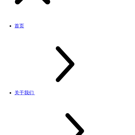
首页
关于我们