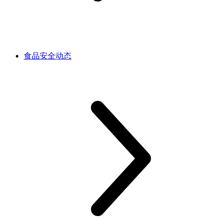
食品安全动态