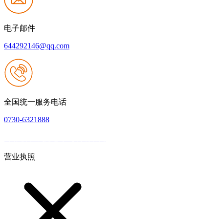
电子邮件
644292146@qq.com
全国统一服务电话
0730-6321888
网站建设：九游老哥J9俱乐部官网
|
网站地图
本网站支持IPV6
营业执照