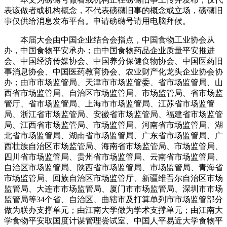
表该做者或机构概念，不代表磅礴旧事的概念或立场，磅礴旧
事仅供给消息发布平台。申请磅礴号请用电脑拜候。
本届大会由中国企业结合会指点，中国食物工业协会从
办，中国食物平安承办；由中国食物药品企业质量平安推进
会、中国经济传媒协会、中国养分保健食物协会、中国医药旧
事消息协会、中国医药教育协会、农业财产化龙头企业协会协
办；由市市场监管局、天津市市场监管委、省市场监管局、山
西省市场监管局、自治区市场监管局、市场监管局、省市场监
管厅、省市场监管局、上海市市场监管局、江苏省市场监管
局、浙江省市场监管局、安徽省市场监管局、福建省市场监管
局、江西省市场监管局、市场监管局、河南省市场监管局、湖
北省市场监管局、湖南省市场监管局、广东省市场监管局、广
西壮族自治区市场监管局、海南省市场监管局、市场监管局、
四川省市场监管局、贵州省市场监管局、云南省市场监管局、
自治区市场监管局、陕西省市场监管局、市场监管局、青海省
市场监管局、回族自治区市场监管厅、新疆维吾尔自治区市场
监管局、大连市市场监管局、厦门市市场监管局、深圳市市场
监管局等34个省、自治区、曲辖市及打算单列市市场监管部分
做为联办支撑单元；由江南大学做为学术支撑单元；由江南大
学食物平安取国度计谋管理尝试室、中国人平易近大学食物平