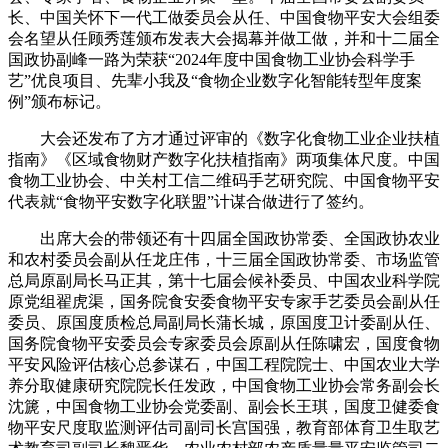
长、中国关怀下一代工做委员会从任、中国食物平安大会组委
会名望从任顾秀莲颁布发表大会揭幕并做工做，并和十二届全
国政协副峰一路为荣获“2024年度中国食物工业协会科学手
艺”优良项目、先辈小我及“食物企业数字化智能转型年度案
例”颁布标记。
大会还发布了方才通过评审的《数字化食物工业企业扶植
指南》《区域食物财产数字化扶植指南》两项集体尺度。中国
食物工业协会、中关村工信二维码手艺研究院、中国食物平安
代表就“食物平安数字化联盟”计谋合做进行了签约。
出席大会的带领还有十四届全国政协常委、全国政协农业
和农村委员会副从任龙庄伟，十三届全国政协常委、市场监管
总局原副局长马正其，第十七届会候补委员、中国农业科学院
原党组翟虎渠，国务院食安委食物平安专家手艺委员会副从任
委员、原国度质检总局副局长蒲长城，原国度卫计委副从任、
国务院食物平安委员会专家委员会原副从任陈啸宏，国度食物
平安风险评估核心总参谋石，中国工程院院士、中国农业大学
养分取健康研究院院长任发政，中国食物工业协会常务副会长
沈篪，中国食物工业协会党委副、副会长王琪，国度卫健委食
物平安尺度取监测评估司副司长宫国强，教育部体育卫生取艺