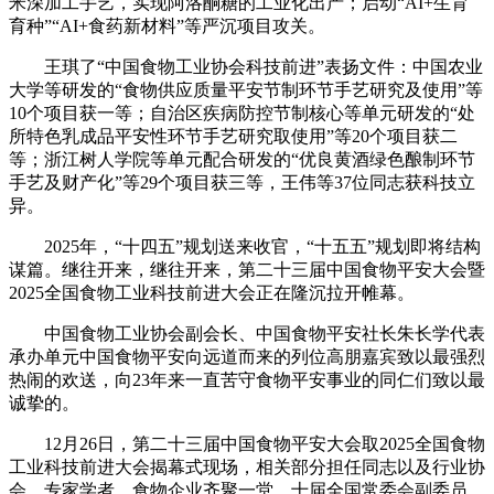
米深加工手艺，实现阿洛酮糖的工业化出产；启动“AI+生育
育种”“AI+食药新材料”等严沉项目攻关。
王琪了“中国食物工业协会科技前进”表扬文件：中国农业
大学等研发的“食物供应质量平安节制环节手艺研究及使用”等
10个项目获一等；自治区疾病防控节制核心等单元研发的“处
所特色乳成品平安性环节手艺研究取使用”等20个项目获二
等；浙江树人学院等单元配合研发的“优良黄酒绿色酿制环节
手艺及财产化”等29个项目获三等，王伟等37位同志获科技立
异。
2025年，“十四五”规划送来收官，“十五五”规划即将结构
谋篇。继往开来，继往开来，第二十三届中国食物平安大会暨
2025全国食物工业科技前进大会正在隆沉拉开帷幕。
中国食物工业协会副会长、中国食物平安社长朱长学代表
承办单元中国食物平安向远道而来的列位高朋嘉宾致以最强烈
热闹的欢送，向23年来一直苦守食物平安事业的同仁们致以最
诚挚的。
12月26日，第二十三届中国食物平安大会取2025全国食物
工业科技前进大会揭幕式现场，相关部分担任同志以及行业协
会、专家学者、食物企业齐聚一堂。十届全国常委会副委员