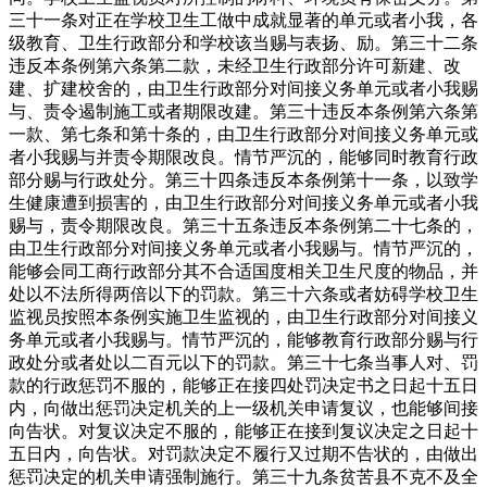
三十一条对正在学校卫生工做中成就显著的单元或者小我，各
级教育、卫生行政部分和学校该当赐与表扬、励。第三十二条
违反本条例第六条第二款，未经卫生行政部分许可新建、改
建、扩建校舍的，由卫生行政部分对间接义务单元或者小我赐
与、责令遏制施工或者期限改建。第三十违反本条例第六条第
一款、第七条和第十条的，由卫生行政部分对间接义务单元或
者小我赐与并责令期限改良。情节严沉的，能够同时教育行政
部分赐与行政处分。第三十四条违反本条例第十一条，以致学
生健康遭到损害的，由卫生行政部分对间接义务单元或者小我
赐与，责令期限改良。第三十五条违反本条例第二十七条的，
由卫生行政部分对间接义务单元或者小我赐与。情节严沉的，
能够会同工商行政部分其不合适国度相关卫生尺度的物品，并
处以不法所得两倍以下的罚款。第三十六条或者妨碍学校卫生
监视员按照本条例实施卫生监视的，由卫生行政部分对间接义
务单元或者小我赐与。情节严沉的，能够教育行政部分赐与行
政处分或者处以二百元以下的罚款。第三十七条当事人对、罚
款的行政惩罚不服的，能够正在接四处罚决定书之日起十五日
内，向做出惩罚决定机关的上一级机关申请复议，也能够间接
向告状。对复议决定不服的，能够正在接到复议决定之日起十
五日内，向告状。对罚款决定不履行又过期不告状的，由做出
惩罚决定的机关申请强制施行。第三十九条贫苦县不克不及全