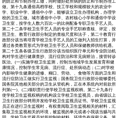
的防止和节制办理工做，同时做好处所病的防止和节制办理工
做。第十九条通俗高档学校、技工学校和规模较大的农业中
学、职业中学、通俗中小学，能够设立卫生办理机构，办理学
校的卫生工做。城市通俗中小学、农村核心小学和通俗中学设
卫生室，按学生人数六百比一的比例配备专职卫生手艺人员。
第二十二条学校卫生手艺人员的专业手艺职称查核、评定，按
照卫生、教育行政部分制定的查核尺度和法子，第二十教育行
政部分该当将培育学校卫生手艺人员的工做列入招生打算，并
通过各类教育形式为学校卫生手艺人员和保健教师供给机遇。
第二十五条各级卫生行政部分该当组织医疗单元和专业防治机
构对学生进行健康查抄、流行症防治和常见病矫治，接管转诊
医治。(一)实施学校卫生监测，控制当地域学生发展发育和健
康情况，控制学生常见病、流行症、处所病动态；(二)对学校
内影响学生健康的进修、糊口、劳动、、食物等方面的卫生和
流行症防治工做实行卫生监视；国务院卫生行政部分能够委托
国务院其他相关部分的卫生从管机构，正在本系统内对前款所
列第(一)、(二)项职责行使学校卫生监视权柄。第二十九条行
使学校卫生监视权柄的机构设立学校卫生监视员，由省级以上
卫生行政部分聘用并发给学校卫生监视员证书。学校卫生监视
员正在进行卫生监视时，有权查阅取卫生监视相关的材料，汇
集取卫生监视相关的环境，被监视的单元或者小我该当赐与共
同。学校卫生监视员对所控制的材料、环境负有保密义务。第