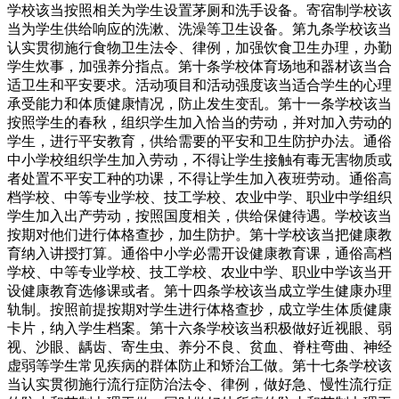
学校该当按照相关为学生设置茅厕和洗手设备。寄宿制学校该
当为学生供给响应的洗漱、洗澡等卫生设备。第九条学校该当
认实贯彻施行食物卫生法令、律例，加强饮食卫生办理，办勤
学生炊事，加强养分指点。第十条学校体育场地和器材该当合
适卫生和平安要求。活动项目和活动强度该当适合学生的心理
承受能力和体质健康情况，防止发生变乱。第十一条学校该当
按照学生的春秋，组织学生加入恰当的劳动，并对加入劳动的
学生，进行平安教育，供给需要的平安和卫生防护办法。通俗
中小学校组织学生加入劳动，不得让学生接触有毒无害物质或
者处置不平安工种的功课，不得让学生加入夜班劳动。通俗高
档学校、中等专业学校、技工学校、农业中学、职业中学组织
学生加入出产劳动，按照国度相关，供给保健待遇。学校该当
按期对他们进行体格查抄，加生防护。第十学校该当把健康教
育纳入讲授打算。通俗中小学必需开设健康教育课，通俗高档
学校、中等专业学校、技工学校、农业中学、职业中学该当开
设健康教育选修课或者。第十四条学校该当成立学生健康办理
轨制。按照前提按期对学生进行体格查抄，成立学生体质健康
卡片，纳入学生档案。第十六条学校该当积极做好近视眼、弱
视、沙眼、龋齿、寄生虫、养分不良、贫血、脊柱弯曲、神经
虚弱等学生常见疾病的群体防止和矫治工做。第十七条学校该
当认实贯彻施行流行症防治法令、律例，做好急、慢性流行症