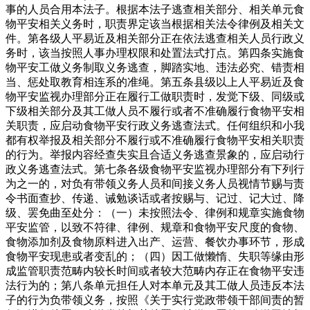
事的人员合用本法子。根据本法子逃查相关部分、相关单元食
物平安相关义务时，职责界定该当根据相关法令律例及相关文
件。第各级人平易近及相关部分正在依法逃查相关人员行政义
务时，该当按照人事办理权限和处置法式打点。第四条实施食
物平安工做义务制取义务逃查，脚踏实地、违法必究、错责相
当、惩处取教育相连系的准绳。第五条县级以上人平易近及食
物平安监视办理部分正在履行工做职责时，发觉下级、同级或
下级相关部分及其工做人员不履行或者不准确履行食物平安相
关职责，应启动食物平安行政义务逃查法式。任何组织和小我
都有权举报及相关部分不履行或不准确履行食物平安相关职责
的行为。举报内容经查失实且合适义务逃查景象的，应启动行
政义务逃查法式。第七条各级食物平安监视办理部分有下列行
为之一的，对负有带领义务人员和间接义务人员视情节赐与责
令书面查抄、传递、诫勉谈话或者按赐与、记过、记大过、降
级、罢免曲至处分：（一）未按照法令、律例和规章实施食物
平安监管，以致不符律、律例、规章和食物平安尺度的食物、
食物添加剂及食物原料进入出产、运营、餐饮办事环节，形成
食物平安现患或者变乱的；（四）因工做懒惰、失职等缘由形
成监管职责范畴内较长时间或者较大范畴内存正在食物平安违
法行为的；第八条单元担任人对本单元及其工做人员违反本法
子的行为负带领义务，按照《关于实行党政带领干部间责的暂