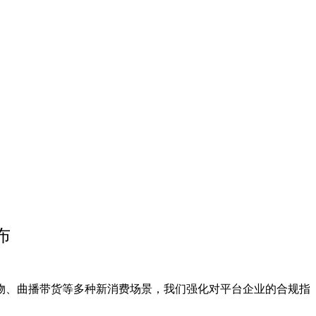
布
、曲播带货等多种新消费场景，我们强化对平台企业的合规指