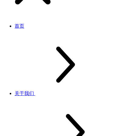
首页
关于我们