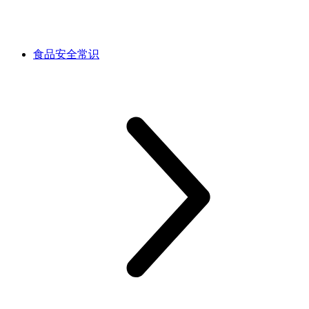
食品安全常识