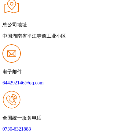
总公司地址
中国湖南省平江寺前工业小区
电子邮件
644292146@qq.com
全国统一服务电话
0730-6321888