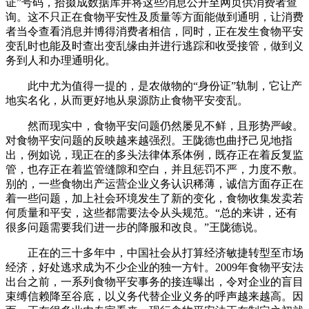
证”号码，拾掇成数据库并将这些消息公开至网页供消费者查
询。这不只正在食物平安性及质量等方面能做到通明，让消费
者当令查看消息并博得消费者相信，同时，正在发生食物平安
变乱时也能及时查出变乱缘由并进行逃踪和收受接管，做到义
务到人和办理通明化。
此中尤为值得一提的，是农做物的“身份证”轨制，它让产
地实名化，从而更好地从泉源防止食物平安变乱。
然而现实中，食物平安问题仍然屡见不鲜，且形势严峻。
对食物平安问题的反映越来越强烈。王陇德也曲抒己见地指
出，例如说，现正在的多头法律体系体例，既存正在着反复监
管，也存正在着监管缝隙和空白，并且惩罚不严，力度不敷。
别的，一些食物出产运营企业义务认识稀薄，诚信方面存正在
着一些问题，加上社会环境发生了新的变化，食物收集发卖若
何质量和平安，这些都需要法令从头规范。“总的来讲，还有
很多问题需要我们进一步的降服和改良。”王陇德说。
正在的三十多年中，中国社会从打算经济敏捷转型至市场
经济，好处逃求成为不少企业的独一方针。2009年食物平安法
出台之前，一系列食物平安事务的接连曝出，令对企业的盲目
束缚信赖降至谷底，以义务代替企业义务的呼声越来越高。因