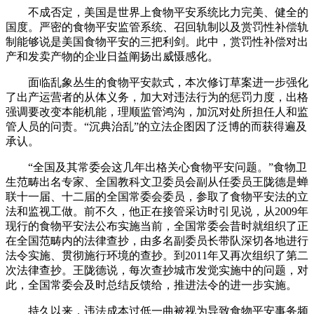
不成否定，美国是世界上食物平安系统比力完美、健全的
国度。严密的食物平安监管系统、召回轨制以及赏罚性补偿轨
制能够说是美国食物平安的三把利剑。此中，赏罚性补偿对出
产和发卖产物的企业日益阐扬出威慑感化。
面临乱象丛生的食物平安款式，本次修订草案进一步强化
了出产运营者的从体义务，加大对违法行为的惩罚力度，出格
强调要改变本能机能，理顺监管鸿沟，加沉对处所担任人和监
管人员的问责。“沉典治乱”的立法企图因了泛博的而获得遍及
承认。
“全国及其常委会这几年出格关心食物平安问题。”食物卫
生范畴出名专家、全国教科文卫委员会副从任委员王陇德是蝉
联十一届、十二届的全国常委会委员，参取了食物平安法的立
法和监视工做。前不久，他正在接管采访时引见说，从2009年
现行的食物平安法公布实施当前，全国常委会昔时就组织了正
在全国范畴内的法律查抄，由多名副委员长带队深切各地进行
法令实施、贯彻施行环境的查抄。到2011年又再次组织了第二
次法律查抄。王陇德说，每次查抄城市发觉实施中的问题，对
此，全国常委会及时总结反馈给，推进法令的进一步实施。
持久以来，违法成本过低一曲被视为导致食物平安事务频