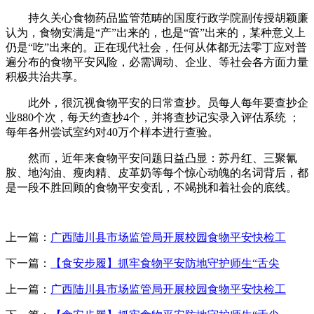
持久关心食物药品监管范畴的国度行政学院副传授胡颖廉
认为，食物安满是“产”出来的，也是“管”出来的，某种意义上
仍是“吃”出来的。正在现代社会，任何从体都无法零丁应对普
遍分布的食物平安风险，必需调动、企业、等社会各方面力量
积极共治共享。
此外，很沉视食物平安的日常查抄。员每人每年要查抄企
业880个次，每天约查抄4个，并将查抄记实录入评估系统 ；
每年各州尝试室约对40万个样本进行查验。
然而，近年来食物平安问题日益凸显：苏丹红、三聚氰
胺、地沟油、瘦肉精、皮革奶等每个惊心动魄的名词背后，都
是一段不胜回顾的食物平安变乱，不竭挑和着社会的底线。
上一篇：
广西陆川县市场监管局开展校园食物平安快检工
下一篇：
【食安步履】抓牢食物平安防地守护师生“舌尖
上一篇：
广西陆川县市场监管局开展校园食物平安快检工