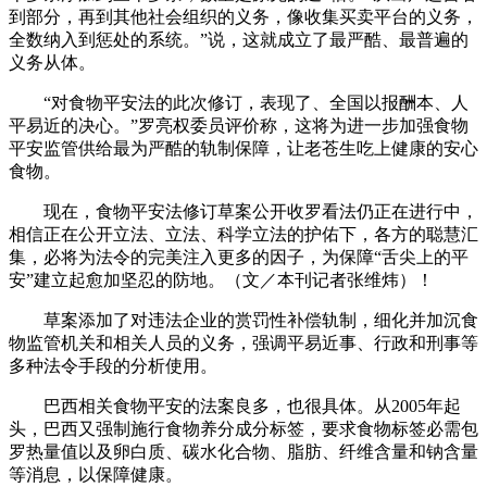
到部分，再到其他社会组织的义务，像收集买卖平台的义务，
全数纳入到惩处的系统。”说，这就成立了最严酷、最普遍的
义务从体。
“对食物平安法的此次修订，表现了、全国以报酬本、人
平易近的决心。”罗亮权委员评价称，这将为进一步加强食物
平安监管供给最为严酷的轨制保障，让老苍生吃上健康的安心
食物。
现在，食物平安法修订草案公开收罗看法仍正在进行中，
相信正在公开立法、立法、科学立法的护佑下，各方的聪慧汇
集，必将为法令的完美注入更多的因子，为保障“舌尖上的平
安”建立起愈加坚忍的防地。（文／本刊记者张维炜）！
草案添加了对违法企业的赏罚性补偿轨制，细化并加沉食
物监管机关和相关人员的义务，强调平易近事、行政和刑事等
多种法令手段的分析使用。
巴西相关食物平安的法案良多，也很具体。从2005年起
头，巴西又强制施行食物养分成分标签，要求食物标签必需包
罗热量值以及卵白质、碳水化合物、脂肪、纤维含量和钠含量
等消息，以保障健康。