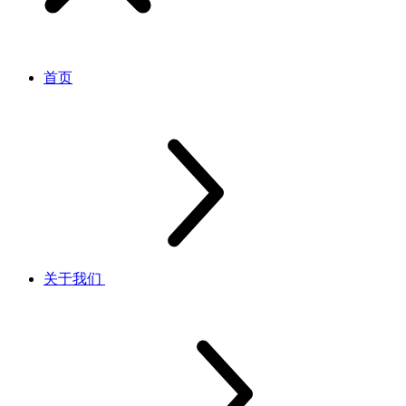
首页
关于我们