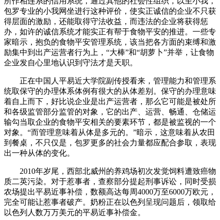
所作相连系的信用系统，通过其他的社会性组织，以至小我，
包罗专业的小我网坐进行这种评价，使实正诚信的企业不只获
得层面的激励，还能取得守法收益，而违法的企业将获得惩
办，如许的诚信系统才能实正有帮于食物平安的推进。一些专
家暗示，抱负的食物平安管理系统，该当把各方面的束缚和激
励集中到出产运营者行为上，“大棒”和“胡萝卜”并举，让食物
企业发自心里地认识到守法才是天职。
正在中国人平易近大学院副传授看来，管理能力和管理系
统取保守的办理体系体例有很大的从体差别。保守的办理意味
着自上而下，好比说企业是出产运营者，那么它可能是被处所
和各级监管部分监管的对象，它的出产、运营、畅通、仓储运
输勾当取企业的食物平安相关的要素环节，都是被监视的一个
对象。“而管理意味着从体是多元的。”暗示，这意味着从农田
到餐桌，不只仅是，包罗更多的社会力量都应配合参取，表现
出一种从体的变化。
2010年岁尾，西部北威州的养鸡场初次发觉饲料遭致癌物
质二英污染。对于惹事者，查察部分提起刑事诉讼，同时受损
农场提出平易近事补偿，数额高达每周4000万至6000万欧元，
完全可能让惹事者破产。奶粉正在以色列呈现问题后，领取给
以色列人数万万美元的平易近事补偿金。