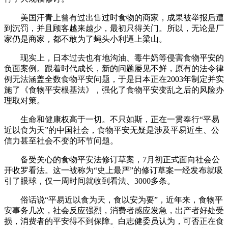
美国汗青上曾有过出售过时食物的商家，成果被举报后遭
到沉罚，并且顾客越来越少，最初只得关门。所以，无论是厂
家仍是商家，都不敢为了蝇头小利逼上梁山。
现实上，日本过去也有地沟油、毒牛奶等侵害食物平安的
负面案例。跟着时代成长，新的问题屡见不鲜，原有的法令律
例无法涵盖全数食物平安问题，于是日本正在2003年制定并实
施了《食物平安根基法》，强化了食物平安变乱之后的风险办
理取对策。
生命和健康权高于一切。不只如斯，正在一贯奉行“平易
近以食为天”的中国社会，食物平安无疑是涉及平易近生、公
信力甚至社会不变的环节问题。
备受关心的食物平安法修订草案，7月初正式面向社会公
开收罗看法。这一被称为“史上最严”的修订草案一经发布就吸
引了眼球，仅一周时间就收到看法、3000多条。
俗话说“平易近以食为天，食以安为要”，近年来，食物平
安事务几次，社会反应强烈，消费者感应发急，出产者好处受
损，消费者的平安得不到保障。白志健委员认为，可否正在食