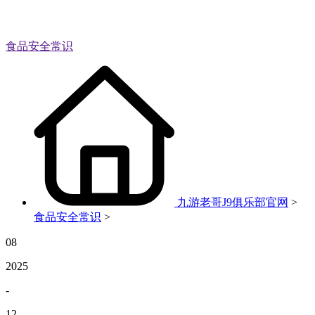
食品安全常识
九游老哥J9俱乐部官网
>
食品安全常识
>
08
2025
-
12