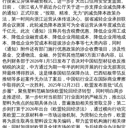
行摸索立异保单融资模式，进一步扩大出口信用安全笼盖面。
日前，《浙江省人平易近办公厅关于进一步支撑企业减负降本
的通知》正式印发，“按期、精准、无力”的减负降本政策办
法，第一时间向浙江运营从体传送决心。据省减轻企业承担联
席会议测算，此轮减负降本政策可为全省运营从体年度减负近
千亿元。此次《通知》注释共包含税费优惠、降低企业用工成
本、降低企业融资成本、降低企业用能成本、降低企业用地成
本、降低企业外贸成本和提拔涉企办事等七大类内容，同时
《通知》附件还有部门施行优惠政策的涉企收费项目，涉及性
基金、交通物流、金融、外贸和其他范畴5方面37条内容。以
色列财务部于2026年1月5日发布了否决对中国铝型材征收反推
销税的决定，中方通过为期一年半的时间开展的行业无损害抗
辩最终博得胜诉。这是继泰国铝箔保障办法、巴西铝板带箔反
推销等多起案件无办法了案后，中国铝行业正在国际商业摩擦
中取得的又一次胜利。2025年12月23日，欧盟发布首批“试点
步履”，聚焦塑料范畴加快欧盟轮回经济转型，同时明白两步
走推进径。第一步针对当前部门行业面对的严峻压力，推出以
塑料为焦点的短期具体办法，普遍激励相关投资取立异；第二
步则打算于2026年出台《欧盟轮回经济法》，通过横向行动完
美欧盟二次原材料单一市场运做机制。为营制公允合作，欧盟
将为原生取再生塑料设立海关编码，帮力监管机构施行相关律
例；同时加强对欧盟及全球市场的监测，为后续商业办法制定