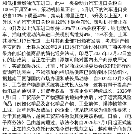
和低排量燃油汽车进口。此中，夹杂动力汽车进口关税自
100%下调至40%，策动机排量正在1。5升以下的汽车进口关
税自110%下调至40%，策动机排量正在1。5升及以上至2。0
升以下的汽车进口关税自120%下调至70%。策动机排量正在
2。0升及以上汽车进口维持130%至165%关税不变，纯电动汽
车、插电式混动汽车进口关税别离维持4%、15%不变。土耳
其墙报1月7日报道，土耳其商业部7日颁布发表，考虑到产物
平安问题，土将从2026年2月1日起打消通过外国电子商务平台
采办的低价值商品的简化通关法式。印尼于2025年12月22日签
订的新政策，旨正在于进口添加可能对国内出产商形成严沉
时，实施保障办法。此前，印尼商业保障委员会(KPPI)进行的
查询拜访表白，不竭添加的棉织品供应已影响到本国纺织业。
据越南工贸部国内市场办理和成长局动静，自2025年12月23日
起，工贸部产物溯源系统将正式投入运转，这将有帮于提高产
物消息的通明度，消费者权益，支撑企业可持续成长。2026年
1月1日，工贸部关于产物溯源的通知生效后，对于运营高风险
商品（例如化学品及含化学品产物、工业前体、爆炸物前体、
工业、烟草原料及成品）的企业，该系统将成为强制性要求；
对于其他商品，越南工贸部将激励其使用该系统。日前，《电
子商务法》已由越南通过。该法令将自2026年7月1日起正式施
行。正在持久仅依托行政指令进行规范之后，越南电子商务范