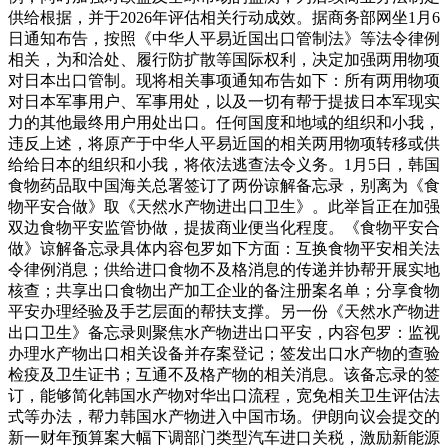
供给根据，并于2026年评估相关行动成效。据商务部网坐1月6
日通知布告，按照《中华人平易近国出口管制法》等法令律例
相关，为和洽处、履行防扩散等国际权利，决定加强两用物项
对日本出口管制。现将相关事项通知布告如下：所有两用物项
对日本军事用户、军事用处，以及一切有帮于提拔日本军现实
力的其他最终用户用处出口。任何国度和地域的组织和小我，
违反上述，将原产于中华人平易近国的相关两用物项转移或供
给给日本的组织和小我，将依法逃查法令义务。1月5日，韩国
食物药品取中国海关总署签订了两份谅解备忘录，别离为《食
物平安合做》取《天然水产物进出口卫生》。此举旨正在加强
双边食物平安监管协做，提拔商业便当化程度。《食物平安合
做》谅解备忘录具体内容包罗如下方面：互换食物平安相关法
令律例消息；供给进口食物不及格消息的传递并协帮开展实地
核查；共享出口食物出产加工企业的备注册案名单；分享食物
平安办理经验及手艺层面的帮扶支撑。另一份《天然水产物进
出口卫生》备忘录则聚焦水产物进出口平安，内容包罗：监视
办理水产物出口相关设备并存案登记；签发出口水产物的查验
检疫及卫生证书；互通不及格产物的相关消息。该备忘录的签
订，能够简化韩国水产物对华出口流程，宽免相关卫生评估法
式等办法，帮力韩国水产物进入中国市场。伊朗向议会提交的
新一财年预算案大幅下调部门类型汽车进口关税，激励新能源