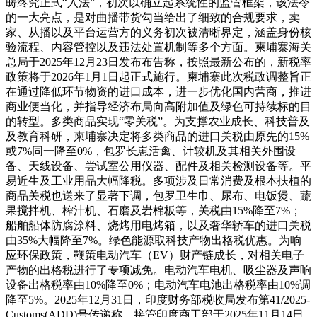
畴终究正式“入法”，初次以确立起系统性的监管框架，该法令
的一大亮点，是对曲播带货勾当给出了细致的合规要求，卖
家、从播以及平台运营方的义务初次被清晰界定，涵盖身份核
验流程、内容管控以及违法处置机制等多个方面。柬埔寨海关
总局于2025年12月23日发布布告称，按照最新公布的，新税率
政策将于2026年1月1日起正式施行。柬埔寨此次税政调整旨正
在通过降低环节物资的进口成本，进一步优化国内营商，推进
商业便当化，并指导经济布局向高附加值及绿色可持续标的目
的转型。多类商品实现“零关税”。为支撑农业成长、科技普及
及教育科研，柬埔寨决定将多类商品的进口关税由原先的15%
或7%同一降至0%，包罗长崽活禽、计较机及其相关外围设
备、天线设备、尝试室公用仪器、配件及相关检测设备等。平
易近生及工业用品大幅降税。多项涉及日常消费及根本扶植的
商品关税也送来了显著下调，包罗卫生巾、尿布、电饭煲、蔬
果搅拌机、榨汁机、石磨及岩棉板等，关税由15%降至7%；
船舶船体防腐涂料、烧烤用电烤箱，以及奢华轿车的进口关税
由35%大幅降至7%。绿色能源取科技产物出格税优惠。为响
应环保政策，鞭策电动汽车（EV）财产链成长，对相关电子
产物的出格税进行了专项减免。电动汽车电机、吸尘器及声响
设备出格税率由10%降至0%；电动汽车电池出格税率由10%调
降至5%。2025年12月31日，印度财务部税收局发布第41/2025-
Customs(ADD)号传递称，接管印度商工部于2025年11月14日