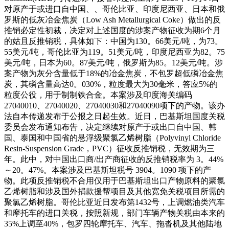
对原产于或进口自中国、、哥伦比亚、印度尼西亚、日本和俄
罗斯的低灰冶金焦炭（Low Ash Metallurgical Coke）做出的反
推销必定性初裁，决定对上述国度的涉案产物征收为期6个月
的姑且反推销税，具体如下：中国为130。66美元/吨，为73。
55美元/吨，哥伦比亚为119。51美元/吨，印度尼西亚为82。75
美元/吨，日本为60。87美元/吨，俄罗斯为85。12美元/吨。涉
案产物为灰分含量低于18%的冶金焦炭，不包罗超低磷冶金焦
炭，其磷含量高达0。030%，粒度最大为30毫米，答应5%的
粒度公役，用于制制铁合金。本案涉及印度海关编码
27040010、27040020、27040030和27040090项下的产物。该办
法自本传递发布于公报之日起生效。近日，巴基斯坦国度关税
委员会发布通知布告，决定继续对原产于或出口自中国、韩
国、泰国和中国省的悬浮级聚氯乙烯树脂（Polyvinyl Chloride
Resin-Suspension Grade，PVC）征收反推销税，无效期为三
年。此中，对中国出口商/出产商征收的反推销税率为 3。44%
～20。47%。本案涉及巴基斯坦税号 3904。1090 项下的产
物。此项反推销税不合用仅用于巴基斯坦出口产物原料的聚氯
乙烯树脂和涉及国外捐款援帮项目及其他宽免关税项目所需的
聚氯乙烯树脂。哥伦比亚近日发布第1432号，上调燃油类汽车
和摩托车的进口关税，按照新规，部门车辆产物关税由本来的
35%上调至40%，包罗四轮摩托车、汽车、拖沓机及其他陆地