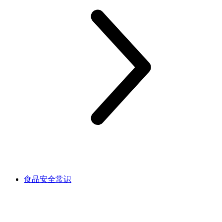
食品安全常识