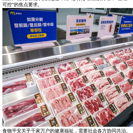
可控”的焦点要求。
食物平安关乎千家万户的健康福祉，需要社会各方协同共治。