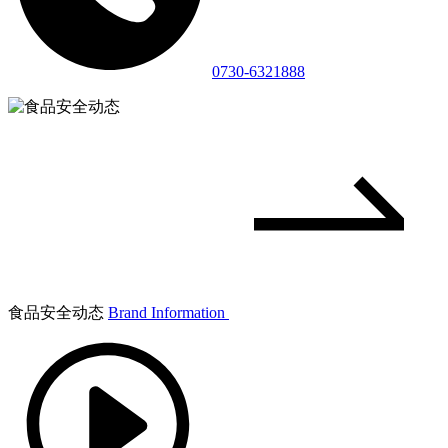
0730-6321888
食品安全动态
Brand Information