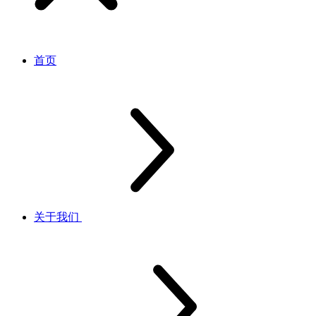
首页
关于我们