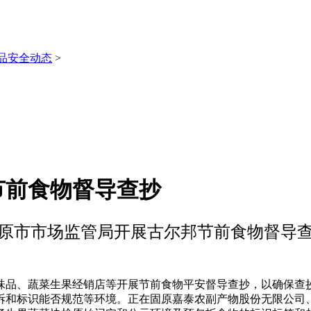
品安全动态
>
节前食物督导查抄
原市市场监管局开展古尔邦节前食物督导
品、蔬菜生果经销店等开展节前食物平安督导查抄，以确保查抄
拆和标识能否规范等环境。正在固原嘉泰农副产物股份无限公司