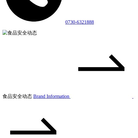
0730-6321888
食品安全动态
Brand Information