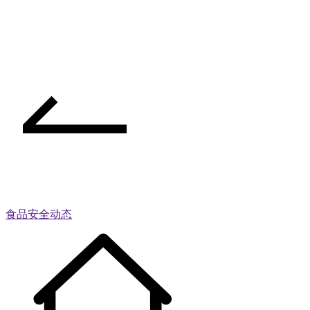
食品安全动态