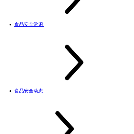
食品安全常识
食品安全动态