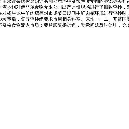
了生果蔬菜快检原始记实和公示环境及预包拆食物的标识标签和
；查抄组对伊马尔食物无限公司出产月饼现场进行了细致查抄，
在对杨生龙牛羊肉店等对市场节日期间生鲜肉品环境进行查抄时
抄竣事后，督导查抄组要求市局相关科室、原州一、二、开辟区
不及格食物流入市场；要通顺赞扬渠道，发觉问题及时处理，充