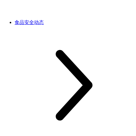
食品安全动态