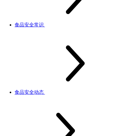
食品安全常识
食品安全动态