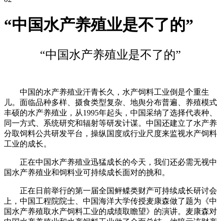
“中国水产养殖业是不了的”
“中国水产养殖业是不了的”
中国的水产养殖业汗青长久，水产饲料工业倒是个重生
儿。面临品种多样、摄食类型复杂、地舆分布普遍、养殖模式
丰硕的水产养殖业，从1995年起头，中国采纳了选择代表种、
同一方式、系统研究和辐射等研发计谋。中国还建立了水产养
分取饲料公共研发平台，操纵国度或行业尺度来监视水产饲料
工业的成长。
正在中国水产养殖业迅猛成长的今天，我们还必需无视中
国水产养殖业和饲料业可持续成长面对的挑和。
正在日前举行的第一届全国鲆鲽类财产可持续成长研讨会
上，中国工程院院士、中国海洋大学传授麦康森做了题为《中
国水产养殖取水产饲料工业的成绩取瞻望》的演讲。麦康森对