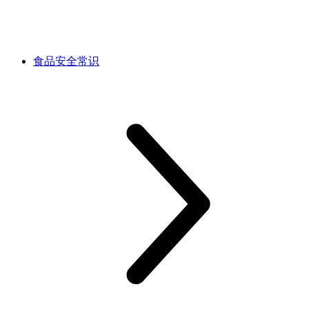
食品安全常识