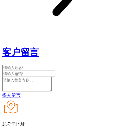
客户留言
提交留言
总公司地址