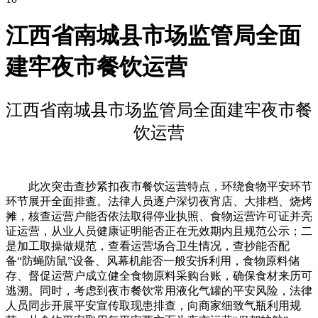
江西省南城县市场监管局全面
建牢夜市餐饮运营
江西省南城县市场监管局全面建牢夜市餐
饮运营
此次突击查抄紧扣夜市餐饮运营特点，环绕食物平安环节
环节展开全面排查。法律人员逐户深切夜宵店、大排档、烧烤
摊，核查运营户能否依法取得停业执照、食物运营许可证并亮
证运营，从业人员健康证明能否正在无效期内且规范公示；二
是加工取操做规范，查看运营场合卫生情况，查抄能否配
备“防蝇防鼠”设备、风幕机能否一般安拆利用，食物原料储
存、督促运营户成立健全食物原料采购台账，确保食材来历可
逃溯。同时，考虑到夜市餐饮常用液化气罐的平安风险，法律
人员同步开展平安宣传取现患排查，向商家细致气瓶利用规