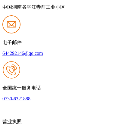
中国湖南省平江寺前工业小区
电子邮件
644292146@qq.com
全国统一服务电话
0730-6321888
网站建设：九游老哥J9俱乐部官网
|
网站地图
本网站支持IPV6
营业执照