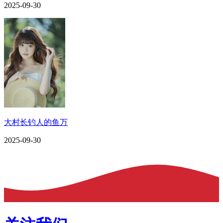
2025-09-30
大村长钓人的鱼万
2025-09-30