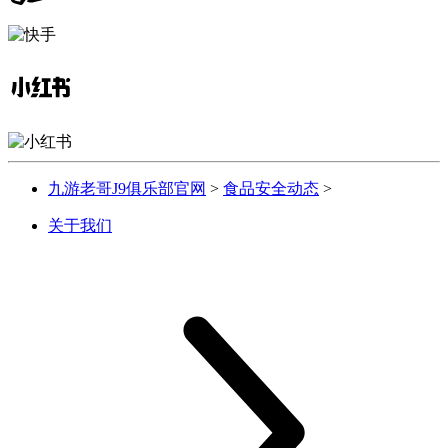
九游老哥J9俱乐部官网
>
食品安全动态
>
关于我们