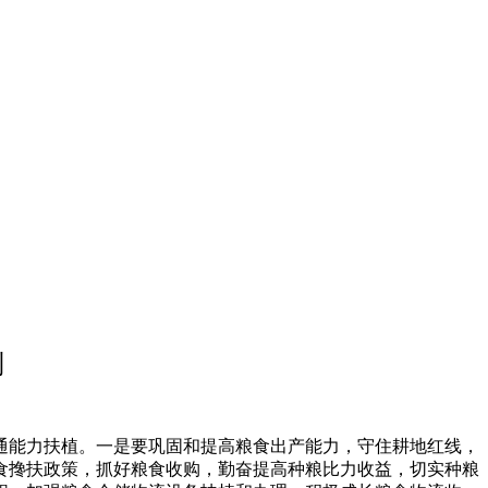
制
能力扶植。一是要巩固和提高粮食出产能力，守住耕地红线，
食搀扶政策，抓好粮食收购，勤奋提高种粮比力收益，切实种粮