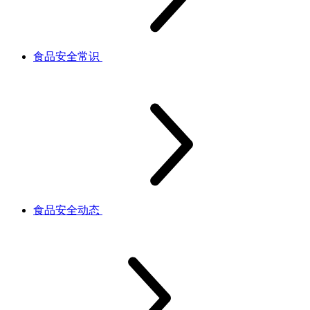
食品安全常识
食品安全动态