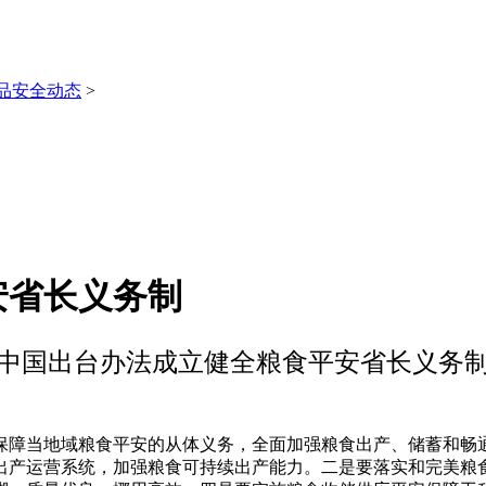
品安全动态
>
安省长义务制
中国出台办法成立健全粮食平安省长义务
障当地域粮食平安的从体义务，全面加强粮食出产、储蓄和畅通
出产运营系统，加强粮食可持续出产能力。二是要落实和完美粮