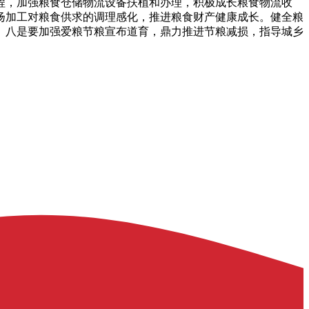
程，加强粮食仓储物流设备扶植和办理，积极成长粮食物流收
扬加工对粮食供求的调理感化，推进粮食财产健康成长。健全粮
。八是要加强爱粮节粮宣布道育，鼎力推进节粮减损，指导城乡