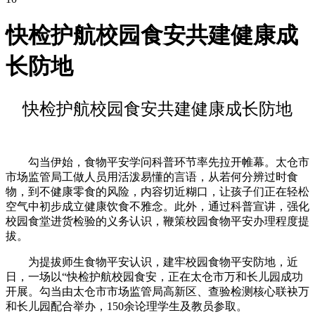
快检护航校园食安共建健康成
长防地
快检护航校园食安共建健康成长防地
勾当伊始，食物平安学问科普环节率先拉开帷幕。太仓市
市场监管局工做人员用活泼易懂的言语，从若何分辨过时食
物，到不健康零食的风险，内容切近糊口，让孩子们正在轻松
空气中初步成立健康饮食不雅念。此外，通过科普宣讲，强化
校园食堂进货检验的义务认识，鞭策校园食物平安办理程度提
拔。
为提拔师生食物平安认识，建牢校园食物平安防地，近
日，一场以“快检护航校园食安，正在太仓市万和长儿园成功
开展。勾当由太仓市市场监管局高新区、查验检测核心联袂万
和长儿园配合举办，150余论理学生及教员参取。