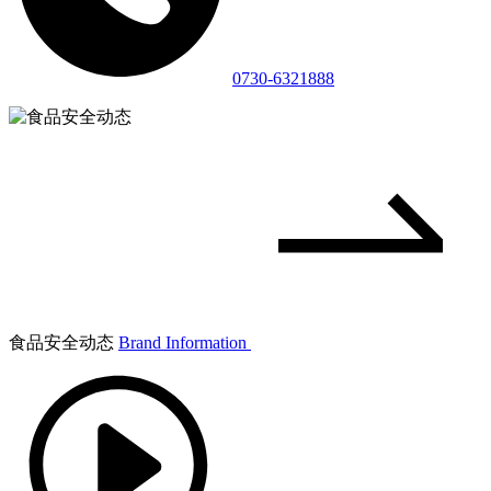
0730-6321888
食品安全动态
Brand Information